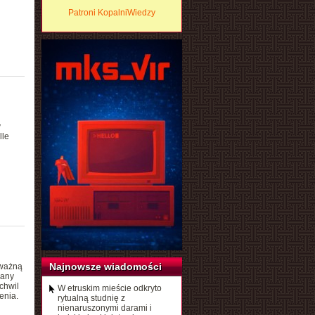
Patroni KopalniWiedzy
y
lle
Najnowsze wiadomości
oważną
dany
chwil
W etruskim mieście odkryto
enia.
rytualną studnię z
nienaruszonymi darami i