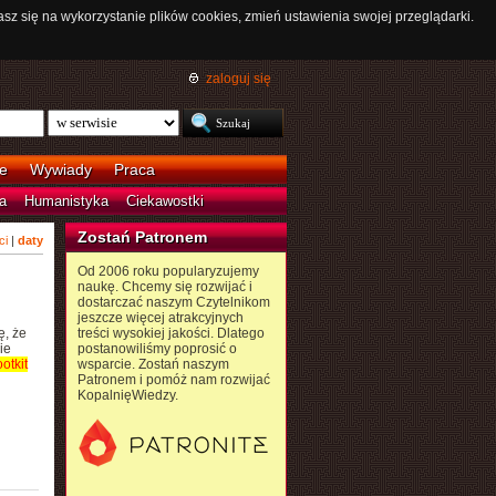
asz się na wykorzystanie plików cookies, zmień ustawienia swojej przeglądarki.
zaloguj się
e
Wywiady
Praca
a
Humanistyka
Ciekawostki
Zostań Patronem
ci
|
daty
Od 2006 roku popularyzujemy
naukę. Chcemy się rozwijać i
dostarczać naszym Czytelnikom
jeszcze więcej atrakcyjnych
ę, że
treści wysokiej jakości. Dlatego
ie
postanowiliśmy poprosić o
ootkit
wsparcie. Zostań naszym
Patronem i pomóż nam rozwijać
KopalnięWiedzy.