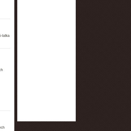
-latka
ch
ych