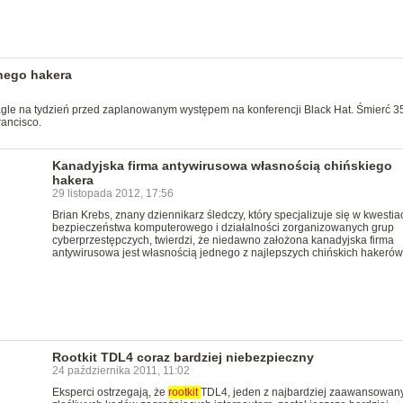
nego hakera
gle na tydzień przed zaplanowanym występem na konferencji Black Hat. Śmierć 35
rancisco.
Kanadyjska firma antywirusowa własnością chińskiego
hakera
29 listopada 2012, 17:56
Brian Krebs, znany dziennikarz śledczy, który specjalizuje się w kwestia
bezpieczeństwa komputerowego i działalności zorganizowanych grup
cyberprzestępczych, twierdzi, że niedawno założona kanadyjska firma
antywirusowa jest własnością jednego z najlepszych chińskich hakerów
Rootkit TDL4 coraz bardziej niebezpieczny
24 października 2011, 11:02
Eksperci ostrzegają, że
rootkit
TDL4, jeden z najbardziej zaawansowan