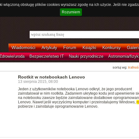
ki włączoną obsługę plików cookies wyrażasz zgodę na ich użycie. Jeśli nie zgadz
Rozumiem
Wiadomości
Artykuły
Forum
Książki
Konkursy
Galeri
Zdrowie/uroda
Bezpieczeństwo IT
Nauki przyrodnicze
Astronomia/fizyk
sortuj wg:
trafnoś
Rootkit w notebookach Lenovo
13 sierpnia 2015, 08:00
Jeden z użytkowników notebooka Lenovo odkrył, że jego producent
zainstalował w nim rootkita. Zadaniem ukrytego kodu jest upewnienie si
na notebooku zawsze będzie zainstalowane dodatkowe oprogramowan
Lenovo. Nawet jeśli wyczyścimy komputer i przeinstalujemy Windows,
r
pobierze i zainstaluje oprogramowanie Lenovo.