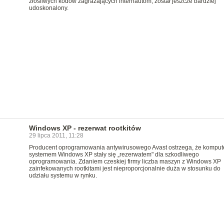
złośliwych kodów zagrażających internautom, został jeszcze bardziej
udoskonalony.
Windows XP - rezerwat rootkitów
29 lipca 2011, 11:28
Producent oprogramowania antywirusowego Avast ostrzega, że kompute
systemem Windows XP stały się „rezerwatem" dla szkodliwego
oprogramowania. Zdaniem czeskiej firmy liczba maszyn z Windows XP
zainfekowanych rootkitami jest nieproporcjonalnie duża w stosunku do
udziału systemu w rynku.