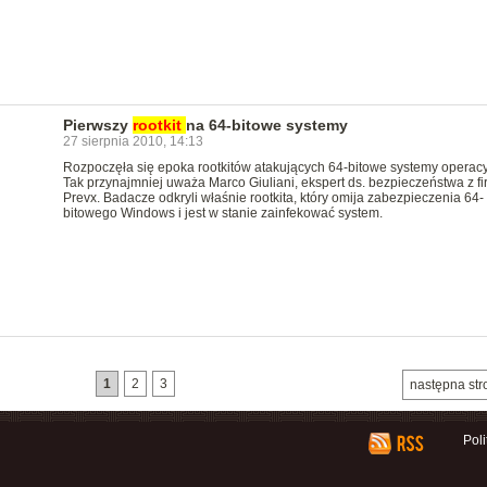
Pierwszy
rootkit
na 64-bitowe systemy
27 sierpnia 2010, 14:13
Rozpoczęła się epoka rootkitów atakujących 64-bitowe systemy operacy
Tak przynajmniej uważa Marco Giuliani, ekspert ds. bezpieczeństwa z fi
Prevx. Badacze odkryli właśnie rootkita, który omija zabezpieczenia 64-
bitowego Windows i jest w stanie zainfekować system.
1
2
3
następna str
Pol