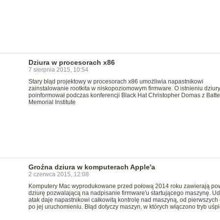
Dziura w procesorach x86
7 sierpnia 2015, 10:54
Stary błąd projektowy w procesorach x86 umożliwia napastnikowi
zainstalowanie rootkita w niskopoziomowym firmware. O istnieniu dziur
poinformował podczas konferencji Black Hat Christopher Domas z Batte
Memorial Institute
Groźna dziura w komputerach Apple'a
2 czerwca 2015, 12:08
Komputery Mac wyprodukowane przed połową 2014 roku zawierają p
dziurę pozwalającą na nadpisanie firmware'u startującego maszynę. U
atak daje napastnikowi całkowitą kontrolę nad maszyną, od pierwszych 
po jej uruchomieniu. Błąd dotyczy maszyn, w których włączono tryb uśpi