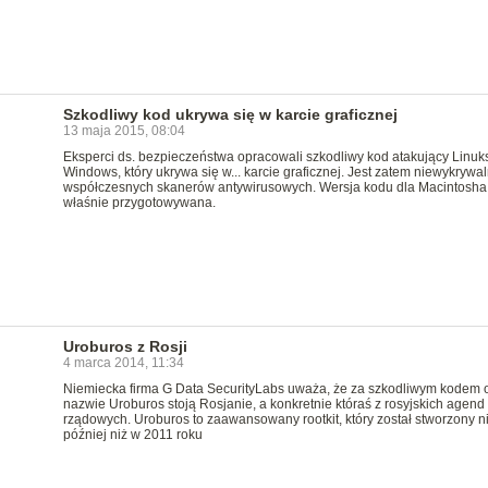
Szkodliwy kod ukrywa się w karcie graficznej
13 maja 2015, 08:04
Eksperci ds. bezpieczeństwa opracowali szkodliwy kod atakujący Linuks
Windows, który ukrywa się w... karcie graficznej. Jest zatem niewykrywal
współczesnych skanerów antywirusowych. Wersja kodu dla Macintosha 
właśnie przygotowywana.
Uroburos z Rosji
4 marca 2014, 11:34
Niemiecka firma G Data SecurityLabs uważa, że za szkodliwym kodem 
nazwie Uroburos stoją Rosjanie, a konkretnie któraś z rosyjskich agend
rządowych. Uroburos to zaawansowany rootkit, który został stworzony n
później niż w 2011 roku