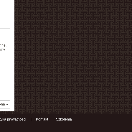
jne.
rmy
ona »
ityka prywatności
|
Kontakt
Szkolenia