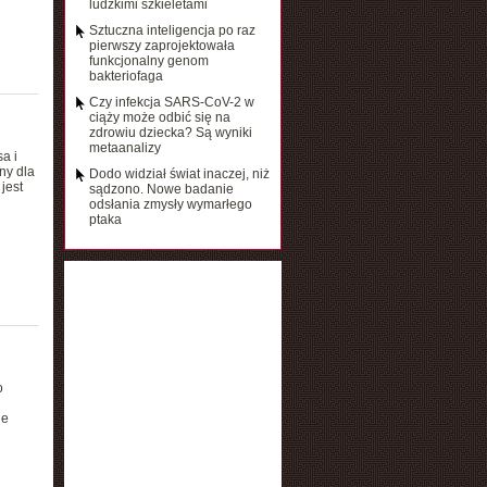
ludzkimi szkieletami
Sztuczna inteligencja po raz
pierwszy zaprojektowała
funkcjonalny genom
bakteriofaga
Czy infekcja SARS-CoV-2 w
ciąży może odbić się na
zdrowiu dziecka? Są wyniki
metaanalizy
a i
ny dla
Dodo widział świat inaczej, niż
jest
sądzono. Nowe badanie
odsłania zmysły wymarłego
ptaka
o
ie