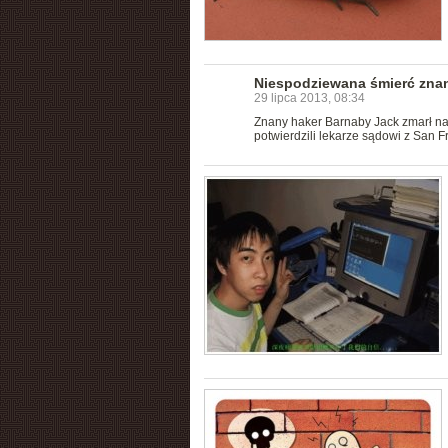
Niespodziewana śmierć zna
29 lipca 2013, 08:34
Znany haker Barnaby Jack zmarł na
potwierdzili lekarze sądowi z San F