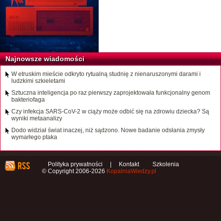
Najnowsze wiadomości
W etruskim mieście odkryto rytualną studnię z nienaruszonymi darami i
ludzkimi szkieletami
Sztuczna inteligencja po raz pierwszy zaprojektowała funkcjonalny genom
bakteriofaga
Czy infekcja SARS-CoV-2 w ciąży może odbić się na zdrowiu dziecka? Są
wyniki metaanalizy
Dodo widział świat inaczej, niż sądzono. Nowe badanie odsłania zmysły
wymarłego ptaka
Polityka prywatności
|
Kontakt
Szkolenia
© Copyright 2006-2026
KopalniaWiedzy.pl