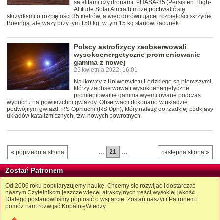
satelitami czy dronami. PHASA-35 (Persistent High-
Altitude Solar Aircraft) może pochwalić się
skrzydłami o rozpiętości 35 metrów, a więc dorównującej rozpiętości skrzydeł
Boeinga, ale waży przy tym 150 kg, w tym 15 kg stanowi ładunek
Polscy astrofizycy zaobserwowali
wysokoenergetyczne promieniowanie
gamma z nowej
25 kwietnia 2022, 16:01
Naukowcy z Uniwersytetu Łódzkiego są pierwszymi,
którzy zaobserwowali wysokoenergetyczne
promieniowanie gamma wyemitowane podczas
wybuchu na powierzchni gwiazdy. Obserwacji dokonano w układzie
podwójnym gwiazd, RS Ophiuchi (RS Oph), który należy do rzadkiej podklasy
układów katalizmicznych, tzw. nowych powrotnych.
…
21
…
« poprzednia strona
następna strona »
Zostań Patronem
Od 2006 roku popularyzujemy naukę. Chcemy się rozwijać i dostarczać
naszym Czytelnikom jeszcze więcej atrakcyjnych treści wysokiej jakości.
Dlatego postanowiliśmy poprosić o wsparcie. Zostań naszym Patronem i
pomóż nam rozwijać KopalnięWiedzy.