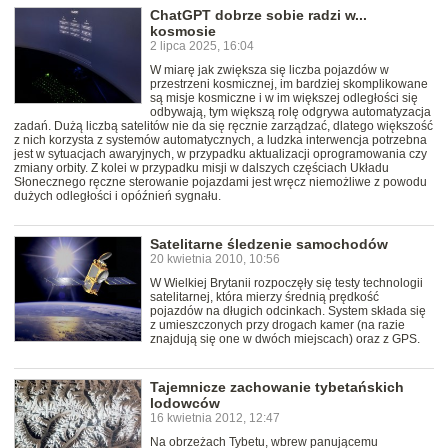
ChatGPT dobrze sobie radzi w...
kosmosie
2 lipca 2025, 16:04
W miarę jak zwiększa się liczba pojazdów w
przestrzeni kosmicznej, im bardziej skomplikowane
są misje kosmiczne i w im większej odległości się
odbywają, tym większą rolę odgrywa automatyzacja
zadań. Dużą liczbą satelitów nie da się ręcznie zarządzać, dlatego większość
z nich korzysta z systemów automatycznych, a ludzka interwencja potrzebna
jest w sytuacjach awaryjnych, w przypadku aktualizacji oprogramowania czy
zmiany orbity. Z kolei w przypadku misji w dalszych częściach Układu
Słonecznego ręczne sterowanie pojazdami jest wręcz niemożliwe z powodu
dużych odległości i opóźnień sygnału.
Satelitarne śledzenie samochodów
20 kwietnia 2010, 10:56
W Wielkiej Brytanii rozpoczęły się testy technologii
satelitarnej, która mierzy średnią prędkość
pojazdów na długich odcinkach. System składa się
z umieszczonych przy drogach kamer (na razie
znajdują się one w dwóch miejscach) oraz z GPS.
Tajemnicze zachowanie tybetańskich
lodowców
16 kwietnia 2012, 12:47
Na obrzeżach Tybetu, wbrew panującemu