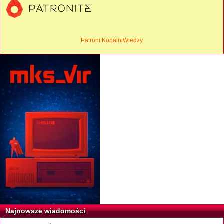
Patroni KopalniWiedzy
Najnowsze wiadomości