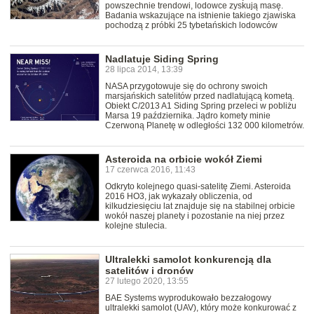
powszechnie trendowi, lodowce zyskują masę.
Badania wskazujące na istnienie takiego zjawiska
pochodzą z próbki 25 tybetańskich lodowców
Nadlatuje Siding Spring
28 lipca 2014, 13:39
NASA przygotowuje się do ochrony swoich
marsjańskich satelitów przed nadlatującą kometą.
Obiekt C/2013 A1 Siding Spring przeleci w pobliżu
Marsa 19 października. Jądro komety minie
Czerwoną Planetę w odległości 132 000 kilometrów.
Asteroida na orbicie wokół Ziemi
17 czerwca 2016, 11:43
Odkryto kolejnego quasi-satelitę Ziemi. Asteroida
2016 HO3, jak wykazały obliczenia, od
kilkudziesięciu lat znajduje się na stabilnej orbicie
wokół naszej planety i pozostanie na niej przez
kolejne stulecia.
Ultralekki samolot konkurencją dla
satelitów i dronów
27 lutego 2020, 13:55
BAE Systems wyprodukowało bezzałogowy
ultralekki samolot (UAV), który może konkurować z