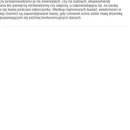
zy przeprowadzano je na zwierzętach, czy na ludziach, eksperymenty
ana też pamięcią nieświadomą czy utajoną, a odpowiadająca np. za naukę
ala się lepiej podczas odpoczynku. Według najnowszych badań, wiadomości w
ej) również są zapamiętywane lepiej, gdy człowiek ucina sobie małą drzemkę.
pojawiających się później konkurencyjnych danych.