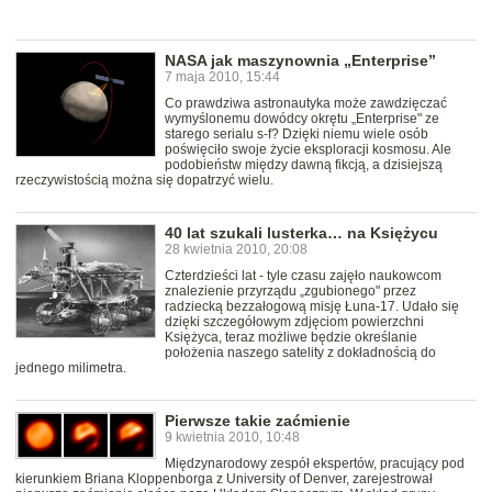
NASA jak maszynownia „Enterprise”
7 maja 2010, 15:44
Co prawdziwa astronautyka może zawdzięczać
wymyślonemu dowódcy okrętu „Enterprise" ze
starego serialu s-f? Dzięki niemu wiele osób
poświęciło swoje życie eksploracji kosmosu. Ale
podobieństw między dawną fikcją, a dzisiejszą
rzeczywistością można się dopatrzyć wielu.
40 lat szukali lusterka… na Księżycu
28 kwietnia 2010, 20:08
Czterdzieści lat - tyle czasu zajęło naukowcom
znalezienie przyrządu „zgubionego" przez
radziecką bezzałogową misję Łuna-17. Udało się
dzięki szczegółowym zdjęciom powierzchni
Księżyca, teraz możliwe będzie określanie
położenia naszego satelity z dokładnością do
jednego milimetra.
Pierwsze takie zaćmienie
9 kwietnia 2010, 10:48
Międzynarodowy zespół ekspertów, pracujący pod
kierunkiem Briana Kloppenborga z University of Denver, zarejestrował