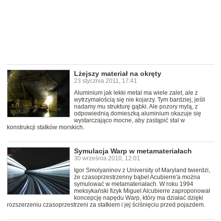
Lżejszy materiał na okręty
23 stycznia 2011, 17:41
Aluminium jak lekki metal ma wiele zalet, ale z
wytrzymałością się nie kojarzy. Tym bardziej, jeśli
nadamy mu strukturę gąbki. Ale pozory mylą, z
odpowiednią domieszką aluminium okazuje się
wystarczająco mocne, aby zastąpić stal w
konstrukcji statków morskich.
Symulacja Warp w metamateriałach
30 września 2010, 12:01
Igor Smolyaninov z University of Maryland twierdzi,
że czasoprzestrzenny bąbel Acubierre'a można
symulować w metamateriałach. W roku 1994
meksykański fizyk Miguel Alcubierre zaproponował
koncepcję napędu Warp, który ma działać dzięki
rozszerzeniu czasoprzestrzeni za statkiem i jej ściśnięciu przed pojazdem.