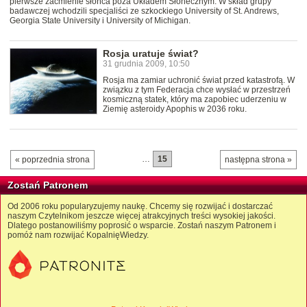
pierwsze zaćmienie słońca poza Układem Słonecznym. W skład grupy
badawczej wchodzili specjaliści ze szkockiego University of St. Andrews,
Georgia State University i University of Michigan.
Rosja uratuje świat?
31 grudnia 2009, 10:50
Rosja ma zamiar uchronić świat przed katastrofą. W
związku z tym Federacja chce wysłać w przestrzeń
kosmiczną statek, który ma zapobiec uderzeniu w
Ziemię asteroidy Apophis w 2036 roku.
…
15
« poprzednia strona
następna strona »
Zostań Patronem
Od 2006 roku popularyzujemy naukę. Chcemy się rozwijać i dostarczać
naszym Czytelnikom jeszcze więcej atrakcyjnych treści wysokiej jakości.
Dlatego postanowiliśmy poprosić o wsparcie. Zostań naszym Patronem i
pomóż nam rozwijać KopalnięWiedzy.