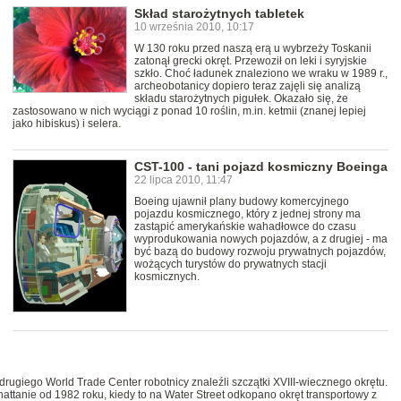
Skład starożytnych tabletek
10 września 2010, 10:17
W 130 roku przed naszą erą u wybrzeży Toskanii
zatonął grecki okręt. Przewoził on leki i syryjskie
szkło. Choć ładunek znaleziono we wraku w 1989 r.,
archeobotanicy dopiero teraz zajęli się analizą
składu starożytnych pigułek. Okazało się, że
zastosowano w nich wyciągi z ponad 10 roślin, m.in. ketmii (znanej lepiej
jako hibiskus) i selera.
CST-100 - tani pojazd kosmiczny Boeinga
22 lipca 2010, 11:47
Boeing ujawnił plany budowy komercyjnego
pojazdu kosmicznego, który z jednej strony ma
zastąpić amerykańskie wahadłowce do czasu
wyprodukowania nowych pojazdów, a z drugiej - ma
być bazą do budowy rozwoju prywatnych pojazdów,
wożących turystów do prywatnych stacji
kosmicznych.
giego World Trade Center robotnicy znaleźli szczątki XVIII-wiecznego okrętu.
attanie od 1982 roku, kiedy to na Water Street odkopano okręt transportowy z