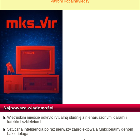
Patroni KopalniWiedzy
Najnowsze wiadomości
W etruskim mieście odkryto rytualną studnię z nienaruszonymi darami i
ludzkimi szkieletami
Sztuczna inteligencja po raz pierwszy zaprojektowała funkcjonalny genom
bakteriofaga