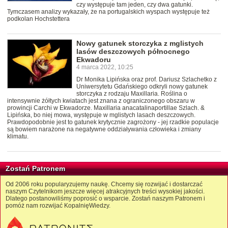
czy występuje tam jeden, czy dwa gatunki.
Tymczasem analizy wykazały, że na portugalskich wyspach występuje też
podkolan Hochstettera
Nowy gatunek storczyka z mglistych
lasów deszczowych północnego
Ekwadoru
4 marca 2022, 10:25
Dr Monika Lipińska oraz prof. Dariusz Szlachetko z
Uniwersytetu Gdańskiego odkryli nowy gatunek
storczyka z rodzaju Maxillaria. Roślina o
intensywnie żółtych kwiatach jest znana z ograniczonego obszaru w
prowincji Carchi w Ekwadorze. Maxillaria anacatalinaportillae Szlach. &
Lipińska, bo niej mowa, występuje w mglistych lasach deszczowych.
Prawdopodobnie jest to gatunek krytycznie zagrożony - jej rzadkie populacje
są bowiem narażone na negatywne oddziaływania człowieka i zmiany
klimatu.
Zostań Patronem
Od 2006 roku popularyzujemy naukę. Chcemy się rozwijać i dostarczać
naszym Czytelnikom jeszcze więcej atrakcyjnych treści wysokiej jakości.
Dlatego postanowiliśmy poprosić o wsparcie. Zostań naszym Patronem i
pomóż nam rozwijać KopalnięWiedzy.