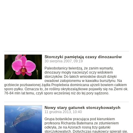
Storczyki pamiętają czasy dinozaurów
30 sierpnia 2007, 09:19
Paleobotanicy twierdzą, że zanim wymarły,
dinozaury mogły nacieszyć oczy widokiem
storczyków. Do takich wniosków doszli dzięki
owadowi zatopionemu w kawałku bursztynu. Na
grzbiecie pozbawionej żądła Proplebeia dominicana ujrzeli bowiem całkiem
sporo pyłku. Oznacza to, że rośliny okrytozalążkowe pojawiły się na Ziemi ok.
76-84 mln lat temu, czyli sporo wcześniej niż do tej pory sądzono.
Nowy stary gatunek storczykowatych
11 grudnia 2013, 10:40
Grupa botaników pracująca pod kierunkiem
profesora Richarda Batemana ze zdumieniem
odkryła, że na Azorach rosną trzy gatunki
storczykowatych. Dotychczas naukowcy spierali się,