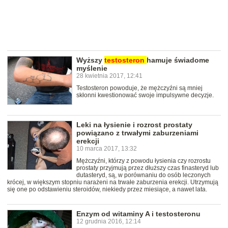
Wyższy
testosteron
hamuje świadome
myślenie
28 kwietnia 2017, 12:41
Testosteron powoduje, że mężczyźni są mniej
skłonni kwestionować swoje impulsywne decyzje.
Leki na łysienie i rozrost prostaty
powiązano z trwałymi zaburzeniami
erekcji
10 marca 2017, 13:32
Mężczyźni, którzy z powodu łysienia czy rozrostu
prostaty przyjmują przez dłuższy czas finasteryd lub
dutasteryd, są, w porównaniu do osób leczonych
krócej, w większym stopniu narażeni na trwałe zaburzenia erekcji. Utrzymują
się one po odstawieniu steroidów, niekiedy przez miesiące, a nawet lata.
Enzym od witaminy A i testosteronu
12 grudnia 2016, 12:14