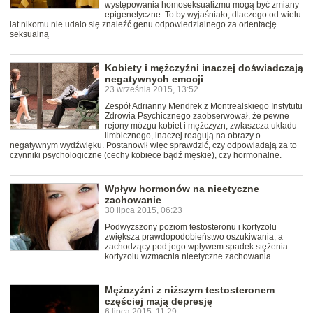
występowania homoseksualizmu mogą być zmiany
epigenetyczne. To by wyjaśniało, dlaczego od wielu
lat nikomu nie udało się znaleźć genu odpowiedzialnego za orientację
seksualną
Kobiety i mężczyźni inaczej doświadczają
negatywnych emocji
23 września 2015, 13:52
Zespół Adrianny Mendrek z Montrealskiego Instytutu
Zdrowia Psychicznego zaobserwował, że pewne
rejony mózgu kobiet i mężczyzn, zwłaszcza układu
limbicznego, inaczej reagują na obrazy o
negatywnym wydźwięku. Postanowił więc sprawdzić, czy odpowiadają za to
czynniki psychologiczne (cechy kobiece bądź męskie), czy hormonalne.
Wpływ hormonów na nieetyczne
zachowanie
30 lipca 2015, 06:23
Podwyższony poziom testosteronu i kortyzolu
zwiększa prawdopodobieństwo oszukiwania, a
zachodzący pod jego wpływem spadek stężenia
kortyzolu wzmacnia nieetyczne zachowania.
Mężczyźni z niższym testosteronem
częściej mają depresję
6 lipca 2015, 11:29