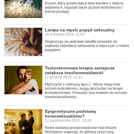
Enzym, który przekształca beta-karoten z diety w
witaminę A, reguluje także poziom testosteronu i
wzrost prostaty.
Lampa na męski popęd seksualny
19 września 2016, 11:03
Ekspozycja na jaskrawe światło prowadzi do
większej satysfakcji seksualnej u mężczyzn z niskim
popędem.
Testosteronowa terapia zastępcza
zwiększa insulinowrażliwość
11 grudnia 2015, 12:41
Mężczyźni z cukrzycą typu 2., którzy mają niski
poziom testosteronu, mogą skorzystać na terapii
testosteronowej. Prowadzi ona bowiem do wzrostu
insulinowrażliwości.
Epigenetyczne podstawy
homoseksualizmu?
12 października 2015, 10:20
Nowe badania przeprowadzone nad braćmi
bliźniętami sugerują, że główną przyczyną