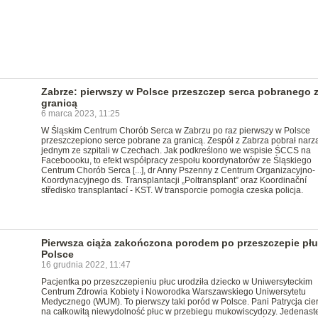
Zabrze: pierwszy w Polsce przeszczep serca pobranego 
granicą
6 marca 2023, 11:25
W Śląskim Centrum Chorób Serca w Zabrzu po raz pierwszy w Polsce
przeszczepiono serce pobrane za granicą. Zespół z Zabrza pobrał narz
jednym ze szpitali w Czechach. Jak podkreślono we wspisie ŚCCS na
Faceboooku, to efekt współpracy zespołu koordynatorów ze Śląskiego
Centrum Chorób Serca [...], dr Anny Pszenny z Centrum Organizacyjno-
Koordynacyjnego ds. Transplantacji „Poltransplant” oraz Koordinační
středisko transplantací - KST. W transporcie pomogła czeska policja.
Pierwsza ciąża zakończona porodem po przeszczepie pł
Polsce
16 grudnia 2022, 11:47
Pacjentka po przeszczepieniu płuc urodziła dziecko w Uniwersyteckim
Centrum Zdrowia Kobiety i Noworodka Warszawskiego Uniwersytetu
Medycznego (WUM). To pierwszy taki poród w Polsce. Pani Patrycja cier
na całkowitą niewydolność płuc w przebiegu mukowiscydozy. Jedenast