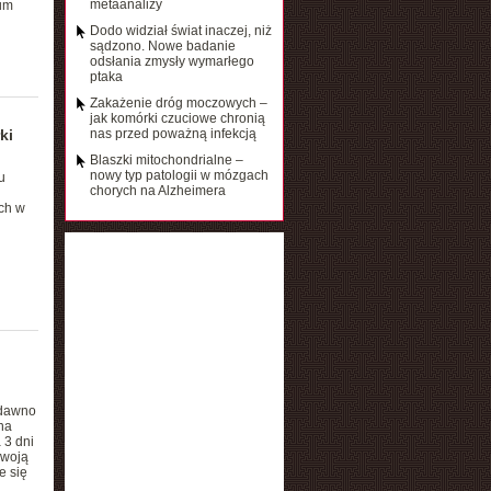
metaanalizy
rum
Dodo widział świat inaczej, niż
sądzono. Nowe badanie
odsłania zmysły wymarłego
ptaka
Zakażenie dróg moczowych –
jak komórki czuciowe chronią
ki
nas przed poważną infekcją
Blaszki mitochondrialne –
nowy typ patologii w mózgach
u
chorych na Alzheimera
ach w
edawno
na
 3 dni
swoją
e się