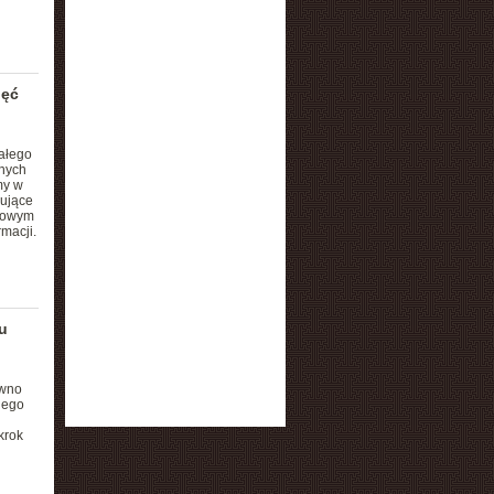
ięć
ałego
znych
my w
sujące
ółowym
macji.
u
awno
nego
krok