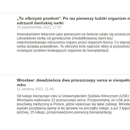
„To olbrzymi przełom”. Po raz pierwszy ludzki organizm n
odrzucił świńskiej nerki
20 października 2021, 17:57
Amerykańskim lekarzom jako pierwszym na świecie udało się przeszcz
człowiekowi nerkę od genetycznie zmodyfikowanej świni bez
natychmiastowego odrzucenia organu przez organizm biorcy. Co więcej
nerka działała prawidłowo. To olbrzymi krok naprzód, który w przyszłoś
rozwiązać problem brakujących organów do transplantacji.
Wrocław: dwadzieścia dwa przeszczepy serca w niespełn
roku
11 sierpnia 2021, 11:48
Od lutego bieżącego roku w Uniwersyteckim Szpitalu Klinicznym (USK)
Wrocławiu wykonano 22 przeszczepy serca. Przypomnijmy, że USK jest 
placówką medyczną w Polsce, gdzie wykonuje się takie zabiegi. Minist
wydało pozytywną opinię w tej sprawie na początku lutego, a już 3 tygo
później, 25 lutego, przeprowadzono pierwszą transplantację.