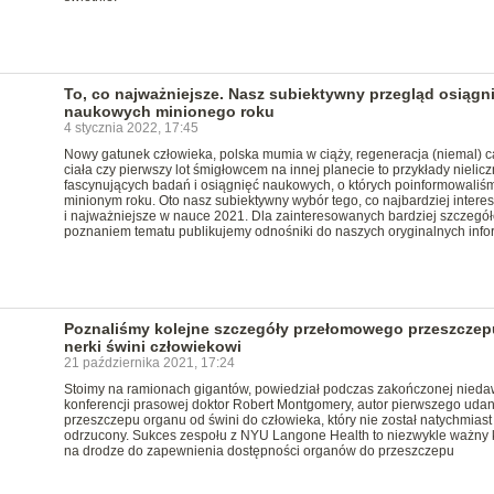
To, co najważniejsze. Nasz subiektywny przegląd osiągn
naukowych minionego roku
4 stycznia 2022, 17:45
Nowy gatunek człowieka, polska mumia w ciąży, regeneracja (niemal) c
ciała czy pierwszy lot śmigłowcem na innej planecie to przykłady nielic
fascynujących badań i osiągnięć naukowych, o których poinformowaliś
minionym roku. Oto nasz subiektywny wybór tego, co najbardziej intere
i najważniejsze w nauce 2021. Dla zainteresowanych bardziej szczeg
poznaniem tematu publikujemy odnośniki do naszych oryginalnych infor
Poznaliśmy kolejne szczegóły przełomowego przeszczep
nerki świni człowiekowi
21 października 2021, 17:24
Stoimy na ramionach gigantów, powiedział podczas zakończonej nied
konferencji prasowej doktor Robert Montgomery, autor pierwszego uda
przeszczepu organu od świni do człowieka, który nie został natychmiast
odrzucony. Sukces zespołu z NYU Langone Health to niezwykle ważny 
na drodze do zapewnienia dostępności organów do przeszczepu