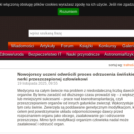
ki włączoną obsługę plików cookies wyrażasz zgodę na ich użycie. Jeśli nie zgadz
Rozumiem
Wiadomości
Artykuły
Forum
Książki
Konkursy
Galeri
Zdrowie/uroda
Bezpieczeństwo IT
Nauki przyrodnicze
Astronomia/fizyk
sortuj wg:
trafnoś
Nowojorscy uczeni odwrócili proces odrzucenia świńskie
nerki przeszczepionej człowiekowi
19 listopada 2025, 09:55
Medycyna na całym świecie ma problem z niedostateczną liczbą dawc
organów. By temu zaradzić od dłuższego czasu prowadzi się – z większ
lub mniejszymi sukcesami – prace nad ksenotransplantacją, czyli
przeszczepianiem organów od innych gatunków zwierząt. Wykorzystuje 
tym celu świnie. Zwierzęta są poddawane genetycznym modyfikacjom, k
celem jest powstrzymanie układu odpornościowego dawcy przed
rozpoznaniem organu jako obcego, zaatakowanie go i odrzucenie
przeszczepu. Mimo tych modyfikacji organizm człowieka nadal może
zaatakować i odrzucić organ.