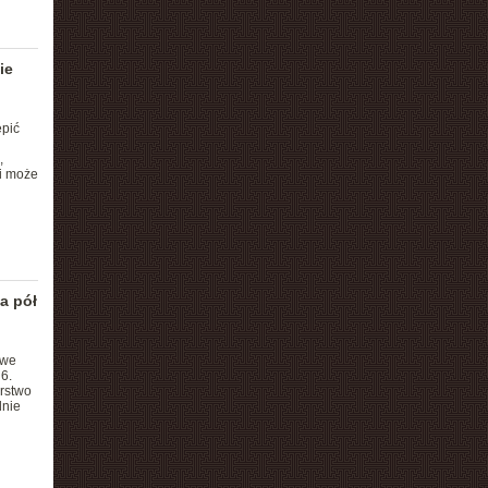
ie
epić
,
ci może
a pół
 we
6.
erstwo
dnie