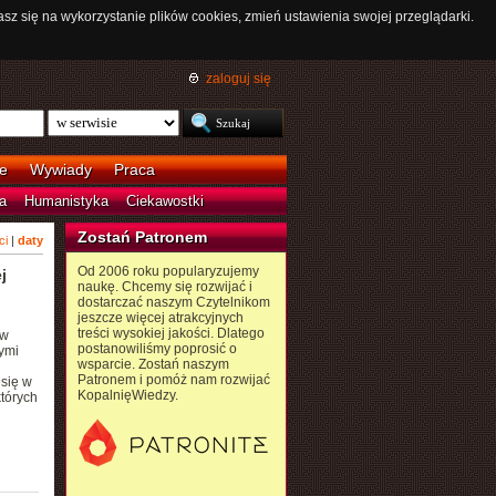
asz się na wykorzystanie plików cookies, zmień ustawienia swojej przeglądarki.
zaloguj się
e
Wywiady
Praca
a
Humanistyka
Ciekawostki
Zostań Patronem
ci
|
daty
Od 2006 roku popularyzujemy
j
naukę. Chcemy się rozwijać i
dostarczać naszym Czytelnikom
jeszcze więcej atrakcyjnych
treści wysokiej jakości. Dlatego
ów
postanowiliśmy poprosić o
ymi
wsparcie. Zostań naszym
Patronem i pomóż nam rozwijać
się w
KopalnięWiedzy.
tórych