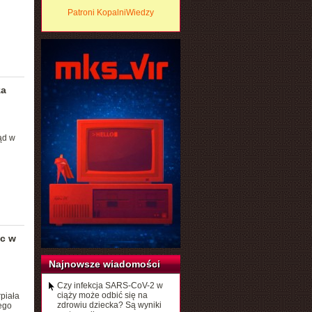
Patroni KopalniWiedzy
za
ąd w
uc w
Najnowsze wiadomości
Czy infekcja SARS-CoV-2 w
ciąży może odbić się na
piała
zdrowiu dziecka? Są wyniki
ego