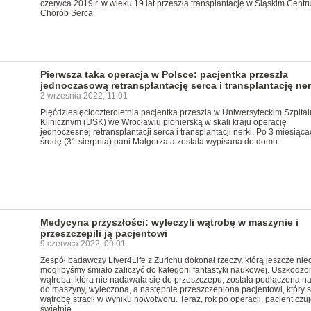
czerwca 2019 r. w wieku 19 lat przeszła transplantację w Śląskim Cent
Chorób Serca.
Pierwsza taka operacja w Polsce: pacjentka przeszła
jednoczasową retransplantację serca i transplantację ner
2 września 2022, 11:01
Pięćdziesięcioczteroletnia pacjentka przeszła w Uniwersyteckim Szpital
Klinicznym (USK) we Wrocławiu pionierską w skali kraju operację
jednoczesnej retransplantacji serca i transplantacji nerki. Po 3 miesiąc
środę (31 sierpnia) pani Małgorzata została wypisana do domu.
Medycyna przyszłości: wyleczyli wątrobę w maszynie i
przeszczepili ją pacjentowi
9 czerwca 2022, 09:01
Zespół badawczy Liver4Life z Zurichu dokonał rzeczy, którą jeszcze ni
moglibyśmy śmiało zaliczyć do kategorii fantastyki naukowej. Uszkodzo
wątroba, która nie nadawała się do przeszczepu, została podłączona na
do maszyny, wyleczona, a następnie przeszczepiona pacjentowi, który 
wątrobę stracił w wyniku nowotworu. Teraz, rok po operacji, pacjent czuj
świetnie.