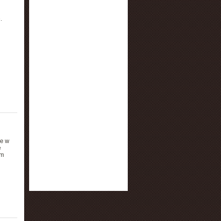
.
ce w
e
om