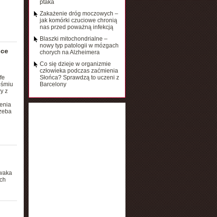
ptaka
Zakażenie dróg moczowych –
jak komórki czuciowe chronią
nas przed poważną infekcją
Blaszki mitochondrialne –
nowy typ patologii w mózgach
ice
chorych na Alzheimera
Co się dzieje w organizmie
człowieka podczas zaćmienia
fe
Słońca? Sprawdzą to uczeni z
ośmiu
Barcelony
y z
enia
rzeba
ewaka
ych