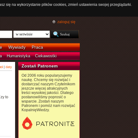
asz się na wykorzystanie plików cookies, zmień ustawienia swojej przeglądarki.
zaloguj się
e
Wywiady
Praca
a
Humanistyka
Ciekawostki
Zostań Patronem
ci
|
daty
Od 2006 roku popularyzujemy
naukę. Chcemy się rozwijać i
dostarczać naszym Czytelnikom
jeszcze więcej atrakcyjnych
treści wysokiej jakości. Dlatego
zy to
postanowiliśmy poprosić o
wsparcie. Zostań naszym
Patronem i pomóż nam rozwijać
KopalnięWiedzy.