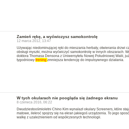
Zamień rękę, a wyćwiczysz samokontrolę
12 marca 2012, 13:47
Używając niedominującej ręki do mieszania herbaty, otwierania drzwi c
obsługi myszki, można wyćwiczyć samokontrolę w innych obszarach. W
doktora Thomasa Densona z Uniwersytetu Nowej Południowej Walii, już
tygodniowy
trening
zmniejsza tendencję do impulsywnego działania.
W tych okularach nie poogląda się żadnego ekranu
8 czerwca 2016, 06:22
Dwudziestoośmioletni Chino Kim wynalazł okulary Screeners, które staj
matowe, ilekroć spojrzy się na ekran jakiegoś urządzenia. To jego spos
walkę z uzależnieniem od współczesnych technologii.