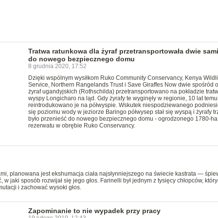
Tratwa ratunkowa dla żyraf przetransportowała dwie sam
do nowego bezpiecznego domu
8 grudnia 2020, 17:52
Dzięki wspólnym wysiłkom Ruko Community Conservancy, Kenya Wildli
Service, Northern Rangelands Trust i Save Giraffes Now dwie spośród 
żyraf ugandyjskich (Rothschilda) przetransportowano na pokładzie tratw
wyspy Longicharo na ląd. Gdy żyrafy te wyginęły w regionie, 10 lat temu
reintrodukowano je na półwyspie. Wskutek niespodziewanego podniesi
się poziomu wody w jeziorze Baringo półwysep stał się wyspą i żyrafy t
było przenieść do nowego bezpiecznego domu - ogrodzonego 1780-ha
rezerwatu w obrębie Ruko Conservancy.
mi, planowana jest ekshumacja ciała najsłynniejszego na świecie kastrata — śpi
w jaki sposób rozwijał się jego głos. Farinelli był jednym z tysięcy chłopców, któr
utacji i zachować wysoki głos.
Zapominanie to nie wypadek przy pracy