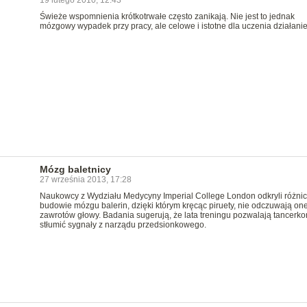
19 lutego 2010, 12:43
Świeże wspomnienia krótkotrwałe często zanikają. Nie jest to jednak
mózgowy wypadek przy pracy, ale celowe i istotne dla uczenia działanie
Mózg baletnicy
27 września 2013, 17:28
Naukowcy z Wydziału Medycyny Imperial College London odkryli różni
budowie mózgu balerin, dzięki którym kręcąc piruety, nie odczuwają on
zawrotów głowy. Badania sugerują, że lata treningu pozwalają tancerk
stłumić sygnały z narządu przedsionkowego.