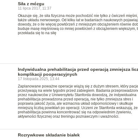
Siła z mózgu
11 lipca 2017, 11:37
Okazuje się, że siła fizyczna może pochodzić nie tylko z ćwiczeń mięśni,
także układu nerwowego. Od kilku lat w badaniach naukowych pojawiaj
dowody, że o ile więcej powtórzeń z mniejszym obciążeniem równie do
buduje masę mięśniową co mniej powtórzeń z obciążeniem większym, t
przekłada się to na siłę
Indywidualna prehabilitacja przed operacją zmniejsza lic
komplikacji pooperacyjnych
17 listopada 2025, 13:44
Zaplanowane poważne operacje wiążą się z dużym stresem, który pacj
przeżywają na wiele tygodni przed zabiegiem. Badania przeprowadzon
przez naukowców z Uniwersytetu Stanforda dowodzą, że indywidualna
prehabilitacja prowadzona przed operacją, nie tylko zmniejsza stres i
poprawia jakość życia, ale wzmacnia układ odpornościowy i skutkuje
mniejszą liczbą powikłań po operacji. Uczeni ze Stanforda wskazują, że
prehabilitacja powinna koncentrować się na odpowiednim żywieniu,
aktywności fizycznej oraz treningu poznawczym i uważności.
Rozrywkowe składanie białek