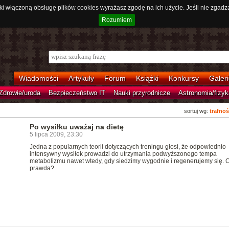
ki włączoną obsługę plików cookies wyrażasz zgodę na ich użycie. Jeśli nie zgadz
Rozumiem
Wiadomości
Artykuły
Forum
Książki
Konkursy
Galeri
Zdrowie/uroda
Bezpieczeństwo IT
Nauki przyrodnicze
Astronomia/fizyk
sortuj wg:
trafnoś
Po wysiłku uważaj na dietę
5 lipca 2009, 23:30
Jedna z popularnych teorii dotyczących treningu głosi, że odpowiednio
intensywny wysiłek prowadzi do utrzymania podwyższonego tempa
metabolizmu nawet wtedy, gdy siedzimy wygodnie i regenerujemy się. C
prawda?