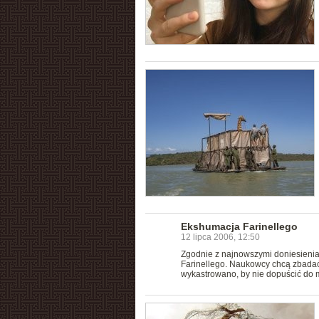
Ekshumacja Farinellego
12 lipca 2006, 12:50
Zgodnie z najnowszymi doniesienia
Farinellego. Naukowcy chcą zbadać, 
wykastrowano, by nie dopuścić do m