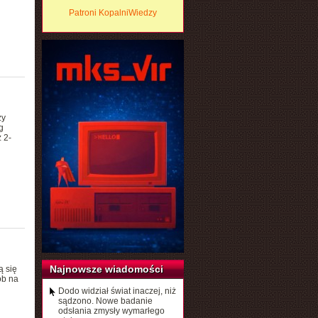
Patroni KopalniWiedzy
zy
g
 2-
Najnowsze wiadomości
ą się
ób na
Dodo widział świat inaczej, niż
sądzono. Nowe badanie
odsłania zmysły wymarłego