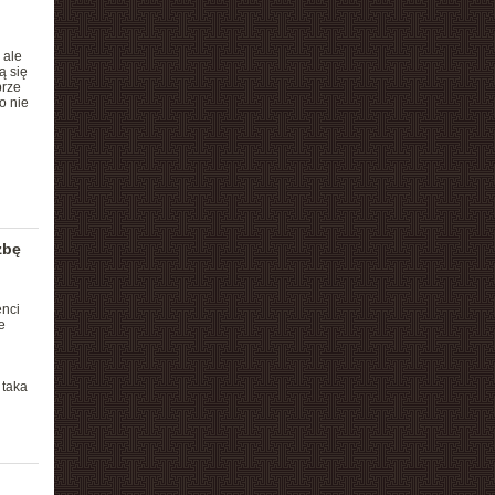
 ale
ą się
brze
o nie
zbę
enci
e
 taka