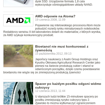
dysk SSD. Urządzenie formatu 1,8 cala
wykorzystuje ośmiogigabitowe układy NAND.
AMD odpowie na Atoma?
19 czerwca 2008, 11:09
Pojawienie się intelowskiego procesora Atom może
pobudzić rozwój rynku miniaturowych notebooków.
Redaktorzy serwisu X-bit laboratories dotarli do materiałów, z których wynika,
że AMD szykuje konkurencyjny produkt.
Bioetanol nie musi konkurować z
żywnością
15 października 2012, 09:13
Japońscy naukowcy z Asahi Group Holdings oraz
Kyushu Okinawa Agricultural Research Center jako
pierwsi na świecie produkują cukier i etanol w
odwróconym porządku, dzięki czemu powstawanie
bioetanolu nie wiąże się ze zmniejszoną produkcją żywności
Spacer po każdym posiłku odgoni widmo
cukrzycy
12 czerwca 2013, 11:44
U starszych ludzi krótkie 15-minutowe spacery po
posiłku zmniejszają ryzyko cukrzycy typu 2.
Zjawisko to można wytłumaczyć ograniczeniem