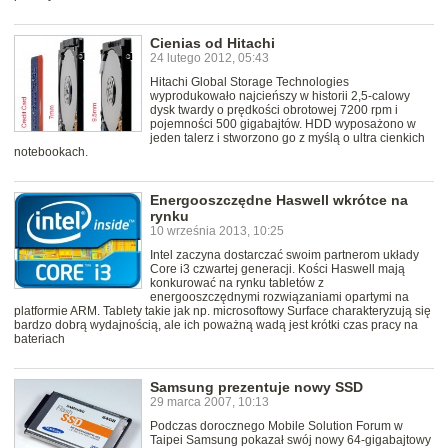
Cienias od Hitachi
24 lutego 2012, 05:43
Hitachi Global Storage Technologies
wyprodukowało najcieńszy w historii 2,5-calowy
dysk twardy o prędkości obrotowej 7200 rpm i
pojemności 500 gigabajtów. HDD wyposażono w
jeden talerz i stworzono go z myślą o ultra cienkich
notebookach.
Energooszczędne Haswell wkrótce na
rynku
10 września 2013, 10:25
Intel zaczyna dostarczać swoim partnerom układy
Core i3 czwartej generacji. Kości Haswell mają
konkurować na rynku tabletów z
energooszczędnymi rozwiązaniami opartymi na
platformie ARM. Tablety takie jak np. microsoftowy Surface charakteryzują się
bardzo dobrą wydajnością, ale ich poważną wadą jest krótki czas pracy na
bateriach
Samsung prezentuje nowy SSD
29 marca 2007, 10:13
Podczas dorocznego Mobile Solution Forum w
Taipei Samsung pokazał swój nowy 64-gigabajtowy