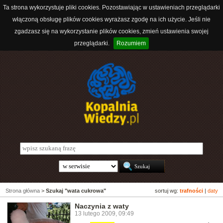
Ta strona wykorzystuje pliki cookies. Pozostawiając w ustawieniach przeglądarki
włączoną obsługę plików cookies wyrażasz zgodę na ich użycie. Jeśli nie
zgadzasz się na wykorzystanie plików cookies, zmień ustawienia swojej
przeglądarki.
Rozumiem
Strona główna
>
Szukaj "wata cukrowa"
sortuj wg:
trafności
|
daty
Naczynia z waty
13 lutego 2009, 09:49