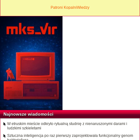
Patroni KopalniWiedzy
Najnowsze wiadomości
W etruskim mieście odkryto rytualną studnię z nienaruszonymi darami i
ludzkimi szkieletami
Sztuczna inteligencja po raz pierwszy zaprojektowała funkcjonalny genom