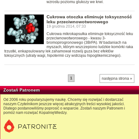
wzrostu poziomu glukozy we krwi.
Cukrowa otoczka eliminuje toksyczność
leku przeciwnowotworowego
19 grudnia 2014, 07:33
Cukrowa mikrokapsułka eliminuje toksyczność leku
przeciwnowotworowego - kwasu 3-
bromopirogronowego (3BrPA). W badaniach na
myszach, którym wszczepiono ludzkie komórki raka
trzustki, enkapsulowany lek zahamował rozwój guza bez efektów
toksycznych (utraty wagi, hipotermii czy wstrząsu hipoglikemicznego).
1
następna strona »
Zostań Patronem
Od 2006 roku popularyzujemy naukę. Chcemy się rozwijać i dostarczać
naszym Czytelnikom jeszcze więcej atrakcyjnych treści wysokiej jakości.
Dlatego postanowiliśmy poprosić o wsparcie. Zostań naszym Patronem i
pomóż nam rozwijać KopalnięWiedzy.