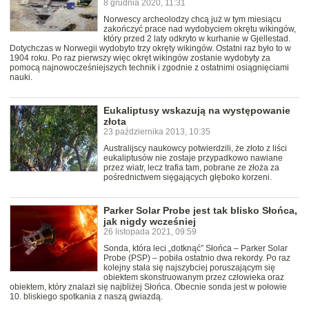
8 grudnia 2020, 11:31
Norwescy archeolodzy chcą już w tym miesiącu
zakończyć prace nad wydobyciem okrętu wikingów,
który przed 2 laty odkryto w kurhanie w Gjellestad.
Dotychczas w Norwegii wydobyto trzy okręty wikingów. Ostatni raz było to w
1904 roku. Po raz pierwszy więc okręt wikingów zostanie wydobyty za
pomocą najnowocześniejszych technik i zgodnie z ostatnimi osiągnięciami
nauki.
Eukaliptusy wskazują na występowanie
złota
23 października 2013, 10:35
Australijscy naukowcy potwierdzili, że złoto z liści
eukaliptusów nie zostaje przypadkowo nawiane
przez wiatr, lecz trafia tam, pobrane ze złoża za
pośrednictwem sięgających głęboko korzeni.
Parker Solar Probe jest tak blisko Słońca,
jak nigdy wcześniej
26 listopada 2021, 09:59
Sonda, która leci „dotknąć” Słońca – Parker Solar
Probe (PSP) – pobiła ostatnio dwa rekordy. Po raz
kolejny stała się najszybciej poruszającym się
obiektem skonstruowanym przez człowieka oraz
obiektem, który znalazł się najbliżej Słońca. Obecnie sonda jest w połowie
10. bliskiego spotkania z naszą gwiazdą.