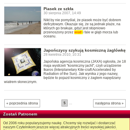
Piasek ze szkła
30 sierpnia 2007, 14:49
Nikt by nie pomyślał, że piasek może być dobrem
deficytowym. Okazuje się, że są jednak plaże, na
których go brakuje, gdyż jest stopniowo
przenoszony przez
wiatr
i fale w głąb morza lub
oceanu.
Japończycy szykują kosmiczną żaglówkę
28 kwietnia 2010, 10:31
Japońska agencja kosmiczna (JAXA) ogłosiła, że 18
maja wystrzeli "kosmiczny jacht", czyli urządzenie
Ikaros (Interplanetary Kite-craft Accelerated by
Radiation of the Sun). Jak wynika z jego nazwy,
będzie to pojazd kosmiczny z żaglem napędzany
wiatrem słonecznym.
5
…
« poprzednia strona
następna strona »
Zostań Patronem
Od 2006 roku popularyzujemy naukę. Chcemy się rozwijać i dostarczać
naszym Czytelnikom jeszcze więcej atrakcyjnych treści wysokiej jakości.