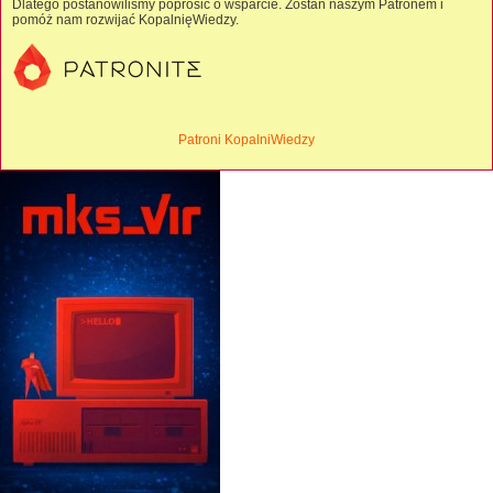
Dlatego postanowiliśmy poprosić o wsparcie. Zostań naszym Patronem i
pomóż nam rozwijać KopalnięWiedzy.
Patroni KopalniWiedzy