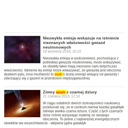
Niezwykła emisja wskazuje na istnienie
nieznanych właściwości gwiazd
neutronowych
18 września 2018, 10:10
Niezwykła emisja w podczerwieni, pochodząca z
pobliskiej gwiazdy neutronowej, może wskazywać,
że obiekty takie mają nieznane nam dotychczas
właściwości. Istnienie tej emisji może wskazywać, że gwiazda jest otoczona
dyskiem pyłu, inna możliwość to
wiatr
o dużej energii wiejący od gwiazdy i
zderzający się z gazem w przestrzeni międzygwiezdnej.
Zimny
wiatr
z czarnej dziury
21 czerwca 2013, 12:10
W ciągu ostatnich dwóch dziesięcioleci naukowcy
przekonali się, że w centrum niemal każdej galaktyki
istnieje wielka czarna dziura. Część z tych czarnych
dziur rośnie wysysając materię ze swojego
otoczenia. To jedne z najbardziej energetycznych
obiektów we wszechświecie - aktywne jądra galaktyk