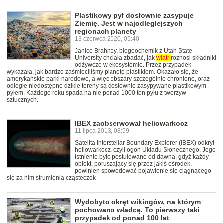
Plastikowy pył dosłownie zasypuje
Ziemię. Jest w najodleglejszych
regionach planety
13 czerwca 2020, 05:40
Janice Brahney, biogeochemik z Utah State
University chciała zbadać, jak
wiatr
roznosi składniki
odżywcze w ekosystemie. Przez przypadek
wykazała, jak bardzo zaśmieciliśmy planetę plastikiem. Okazało się, że
amerykańskie parki narodowe, a więc obszary szczególnie chronione, oraz
odległe niedostępne dzikie tereny są dosłownie zasypywane plastikowym
pyłem. Każdego roku spada na nie ponad 1000 ton pyłu z tworzyw
sztucznych.
IBEX zaobserwował heliowarkocz
11 lipca 2013, 08:59
Satelita Interstellar Boundary Explorer (IBEX) odkrył
heliowarkocz, czyli ogon Układu Słonecznego. Jego
istnienie było postulowane od dawna, gdyż każdy
obiekt, poruszający się przez jakiś ośrodek,
powinien spowodować pojawienie się ciągnącego
się za nim strumienia cząsteczek
Wydobyto okręt wikingów, na którym
pochowano władcę. To pierwszy taki
przypadek od ponad 100 lat