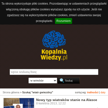
Ta strona wykorzystuje pliki cookies. Pozostawiając w ustawieniach przeglądarki
włączoną obsługę plików cookies wyrażasz zgodę na ich użycie. Jeśli nie
zgadzasz się na wykorzystanie plików cookies, zmień ustawienia swojej
przeglądarki.
Rozumiem
Strona główna
>
Szukaj "wiatr gwiezdny"
sortuj wg:
trafności
|
daty
Nowy typ wiatraków stanie na Alasce
8 kwietnia 2013, 12:22