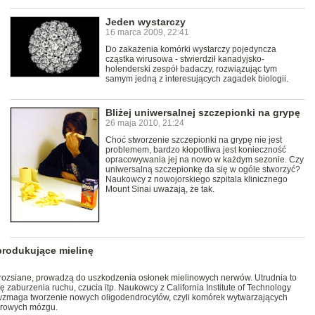
Jeden wystarczy
16 marca 2009, 22:41
Do zakażenia komórki wystarczy pojedyncza
cząstka wirusowa - stwierdził kanadyjsko-
holenderski zespół badaczy, rozwiązując tym
samym jedną z interesujących zagadek biologii.
Bliżej uniwersalnej szczepionki na grypę
26 maja 2010, 21:24
Choć stworzenie szczepionki na grypę nie jest
problemem, bardzo kłopotliwa jest konieczność
opracowywania jej na nowo w każdym sezonie. Czy
uniwersalną szczepionkę da się w ogóle stworzyć?
Naukowcy z nowojorskiego szpitala klinicznego
Mount Sinai uważają, że tak.
produkujące mielinę
 rozsiane, prowadzą do uszkodzenia osłonek mielinowych nerwów. Utrudnia to
 zaburzenia ruchu, czucia itp. Naukowcy z California Institute of Technology
 wzmaga tworzenie nowych oligodendrocytów, czyli komórek wytwarzających
torowych mózgu.