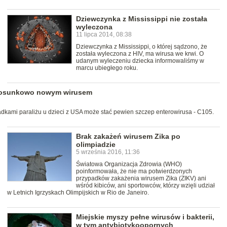
Dziewczynka z Mississippi nie została
wyleczona
11 lipca 2014, 08:38
Dziewczynka z Mississippi, o której sądzono, że
została wyleczona z HIV, ma wirusa we krwi. O
udanym wyleczeniu dziecka informowaliśmy w
marcu ubiegłego roku.
stosunkowo nowym wirusem
adkami paraliżu u dzieci z USA może stać pewien szczep enterowirusa - C105.
Brak zakażeń wirusem Zika po
olimpiadzie
5 września 2016, 11:36
Światowa Organizacja Zdrowia (WHO)
poinformowała, że nie ma potwierdzonych
przypadków zakażenia wirusem Zika (ZIKV) ani
wśród kibiców, ani sportowców, którzy wzięli udział
w Letnich Igrzyskach Olimpijskich w Rio de Janeiro.
Miejskie myszy pełne wirusów i bakterii,
w tym antybiotykoopornych