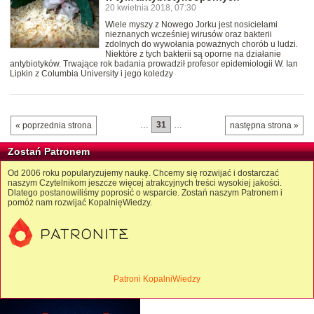
20 kwietnia 2018, 07:30
Wiele myszy z Nowego Jorku jest nosicielami
nieznanych wcześniej wirusów oraz bakterii
zdolnych do wywołania poważnych chorób u ludzi.
Niektóre z tych bakterii są oporne na działanie
antybiotyków. Trwające rok badania prowadził profesor epidemiologii W. Ian
Lipkin z Columbia University i jego koledzy
…
31
…
« poprzednia strona
następna strona »
Zostań Patronem
Od 2006 roku popularyzujemy naukę. Chcemy się rozwijać i dostarczać
naszym Czytelnikom jeszcze więcej atrakcyjnych treści wysokiej jakości.
Dlatego postanowiliśmy poprosić o wsparcie. Zostań naszym Patronem i
pomóż nam rozwijać KopalnięWiedzy.
Patroni KopalniWiedzy