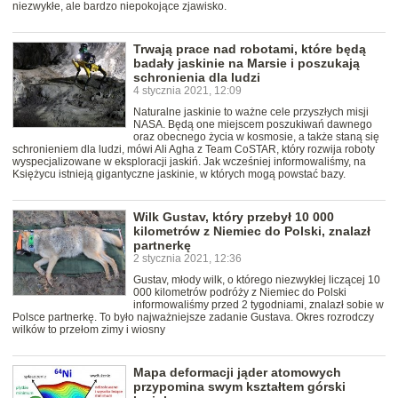
niezwykłe, ale bardzo niepokojące zjawisko.
Trwają prace nad robotami, które będą
badały jaskinie na Marsie i poszukają
schronienia dla ludzi
4 stycznia 2021, 12:09
Naturalne jaskinie to ważne cele przyszłych misji
NASA. Będą one miejscem poszukiwań dawnego
oraz obecnego życia w kosmosie, a także staną się
schronieniem dla ludzi, mówi Ali Agha z Team CoSTAR, który rozwija roboty
wyspecjalizowane w eksploracji jaskiń. Jak wcześniej informowaliśmy, na
Księżycu istnieją gigantyczne jaskinie, w których mogą powstać bazy.
Wilk Gustav, który przebył 10 000
kilometrów z Niemiec do Polski, znalazł
partnerkę
2 stycznia 2021, 12:36
Gustav, młody wilk, o którego niezwykłej liczącej 10
000 kilometrów podróży z Niemiec do Polski
informowaliśmy przed 2 tygodniami, znalazł sobie w
Polsce partnerkę. To było najważniejsze zadanie Gustava. Okres rozrodczy
wilków to przełom zimy i wiosny
Mapa deformacji jąder atomowych
przypomina swym kształtem górski