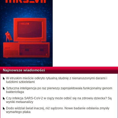
Najnowsze wiadomości
W etruskim mieście odkryto rytualną studnię z nienaruszonymi darami i
ludzkimi szkieletami
Sztuczna inteligencja po raz pierwszy zaprojektowała funkcjonalny genom
bakteriofaga
Czy infekcja SARS-CoV-2 w ciąży może odbić się na zdrowiu dziecka? Są
wyniki metaanalizy
Dodo widział świat inaczej, niż sądzono. Nowe badanie odsłania zmysły
wymarłego ptaka