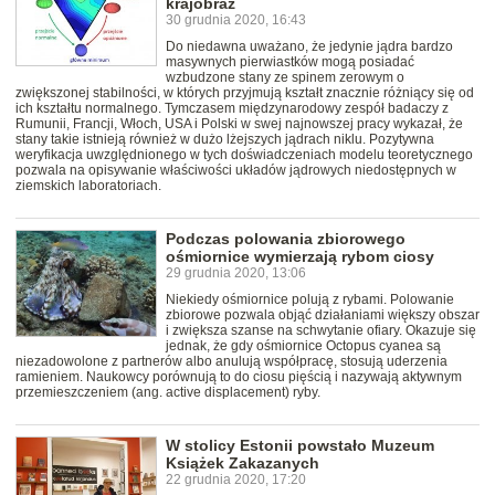
krajobraz
30 grudnia 2020, 16:43
Do niedawna uważano, że jedynie jądra bardzo
masywnych pierwiastków mogą posiadać
wzbudzone stany ze spinem zerowym o
zwiększonej stabilności, w których przyjmują kształt znacznie różniący się od
ich kształtu normalnego. Tymczasem międzynarodowy zespół badaczy z
Rumunii, Francji, Włoch, USA i Polski w swej najnowszej pracy wykazał, że
stany takie istnieją również w dużo lżejszych jądrach niklu. Pozytywna
weryfikacja uwzględnionego w tych doświadczeniach modelu teoretycznego
pozwala na opisywanie właściwości układów jądrowych niedostępnych w
ziemskich laboratoriach.
Podczas polowania zbiorowego
ośmiornice wymierzają rybom ciosy
29 grudnia 2020, 13:06
Niekiedy ośmiornice polują z rybami. Polowanie
zbiorowe pozwala objąć działaniami większy obszar
i zwiększa szanse na schwytanie ofiary. Okazuje się
jednak, że gdy ośmiornice Octopus cyanea są
niezadowolone z partnerów albo anulują współpracę, stosują uderzenia
ramieniem. Naukowcy porównują to do ciosu pięścią i nazywają aktywnym
przemieszczeniem (ang. active displacement) ryby.
W stolicy Estonii powstało Muzeum
Książek Zakazanych
22 grudnia 2020, 17:20