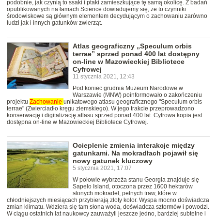
podobnie, jak czynią to ssaki i ptaki zamieszkujące tę samą okolicę. Z badań
opublikowanych na łamach Science dowiadujemy się, że to czynniki
środowiskowe są głównym elementem decydującym o zachowaniu zarówno
ludzi jak i innych gatunków zwierząt.
Atlas geograficzny „Speculum orbis
terrae” sprzed ponad 400 lat dostępny
on-line w Mazowieckiej Bibliotece
Cyfrowej
11 stycznia 2021, 12:43
Pod koniec grudnia Muzeum Narodowe w
Warszawie (MNW) poinformowało o zakończeniu
projektu
Zachowanie
unikatowego atlasu geograficznego "Speculum orbis
terrae" (Zwierciadło kręgu ziemskiego). W jego trakcie przeprowadzono
konserwację i digitalizację atlasu sprzed ponad 400 lat. Cyfrowa kopia jest
dostępna on-line w Mazowieckiej Bibliotece Cyfrowej.
Ocieplenie zmienia interakcje między
gatunkami. Na mokradłach pojawił się
nowy gatunek kluczowy
5 stycznia 2021, 17:07
W połowie wybrzeża stanu Georgia znajduje się
Sapelo Island, otoczona przez 1600 hektarów
słonych mokradeł, pełnych traw, które w
chłodniejszych miesiącach przybierają złoty kolor. Wyspa mocno doświadcza
zmian klimatu. Wdziera się tam słona woda, doświadcza sztormów i powodzi.
W ciągu ostatnich lat naukowcy zauważyli jeszcze jedno, bardziej subtelne i