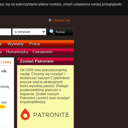
asz się na wykorzystanie plików cookies, zmień ustawienia swojej przeglądarki.
zaloguj się
e
Wywiady
Praca
a
Humanistyka
Ciekawostki
Zostań Patronem
ci
|
daty
Od 2006 roku popularyzujemy
 ok.
naukę. Chcemy się rozwijać i
dostarczać naszym Czytelnikom
jeszcze więcej atrakcyjnych
treści wysokiej jakości. Dlatego
howują
postanowiliśmy poprosić o
wsparcie. Zostań naszym
Patronem i pomóż nam rozwijać
KopalnięWiedzy.
 mln
nie
i