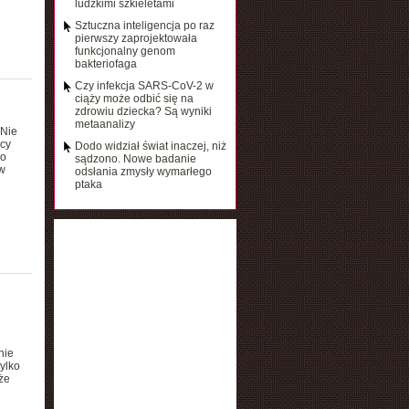
ludzkimi szkieletami
Sztuczna inteligencja po raz
pierwszy zaprojektowała
funkcjonalny genom
bakteriofaga
Czy infekcja SARS-CoV-2 w
ciąży może odbić się na
zdrowiu dziecka? Są wyniki
metaanalizy
 Nie
scy
Dodo widział świat inaczej, niż
ko
sądzono. Nowe badanie
w
odsłania zmysły wymarłego
ptaka
nie
ylko
że