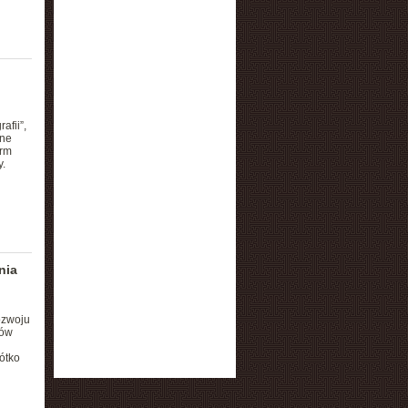
afii”,
nne
orm
.
nia
ozwoju
mów
ótko