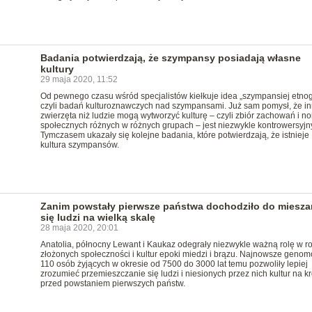
Badania potwierdzają, że szympansy posiadają własne
kultury
29 maja 2020, 11:52
Od pewnego czasu wśród specjalistów kiełkuje idea „szympansiej etnogr
czyli badań kulturoznawczych nad szympansami. Już sam pomysł, że i
zwierzęta niż ludzie mogą wytworzyć kulturę – czyli zbiór zachowań i n
społecznych różnych w różnych grupach – jest niezwykle kontrowersyjny
Tymczasem ukazały się kolejne badania, które potwierdzają, że istnieje
kultura szympansów.
Zanim powstały pierwsze państwa dochodziło do miesza
się ludzi na wielką skalę
28 maja 2020, 20:01
Anatolia, północny Lewant i Kaukaz odegrały niezwykle ważną rolę w r
złożonych społeczności i kultur epoki miedzi i brązu. Najnowsze geno
110 osób żyjących w okresie od 7500 do 3000 lat temu pozwoliły lepiej
zrozumieć przemieszczanie się ludzi i niesionych przez nich kultur na kr
przed powstaniem pierwszych państw.