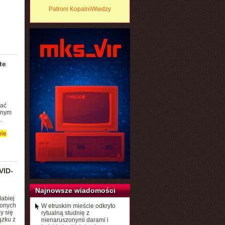
Patroni KopalniWiedzy
te
wać
znym
.
ie
VID-
Najnowsze wiadomości
abiej
zonych
W etruskim mieście odkryto
y się
rytualną studnię z
ązku z
nienaruszonymi darami i