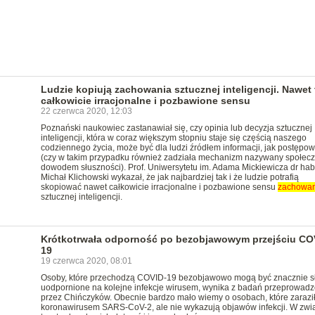
Ludzie kopiują zachowania sztucznej inteligencji. Nawet 
całkowicie irracjonalne i pozbawione sensu
22 czerwca 2020, 12:03
Poznański naukowiec zastanawiał się, czy opinia lub decyzja sztucznej
inteligencji, która w coraz większym stopniu staje się częścią naszego
codziennego życia, może być dla ludzi źródłem informacji, jak postępo
(czy w takim przypadku również zadziała mechanizm nazywany społec
dowodem słuszności). Prof. Uniwersytetu im. Adama Mickiewicza dr hab
Michał Klichowski wykazał, że jak najbardziej tak i że ludzie potrafią
skopiować nawet całkowicie irracjonalne i pozbawione sensu
zachowan
sztucznej inteligencji.
Krótkotrwała odporność po bezobjawowym przejściu CO
19
19 czerwca 2020, 08:01
Osoby, które przechodzą COVID-19 bezobjawowo mogą być znacznie sł
uodpornione na kolejne infekcje wirusem, wynika z badań przeprowad
przez Chińczyków. Obecnie bardzo mało wiemy o osobach, które zaraził
koronawirusem SARS-CoV-2, ale nie wykazują objawów infekcji. W zwi