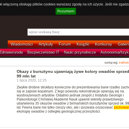
ki włączoną obsługę plików cookies wyrażasz zgodę na ich użycie. Jeśli nie zgadz
Rozumiem
Wiadomości
Artykuły
Forum
Książki
Konkursy
Galeri
Zdrowie/uroda
Bezpieczeństwo IT
Nauki przyrodnicze
Astronomia/fizyk
sortuj wg:
trafnoś
Okazy z bursztynu ujawniają żywe kolory owadów sprzed
99 mln lat
1 lipca 2020, 12:25
Zwykle drobne struktury konieczne do prezentowania barw rzadko zac
się w zapisie kopalnym. Z tego powodu rekonstrukcje opierają się na
wyobrażeniach artystów. Ostatnio jednak zespół z Instytutu Geologii i
Paleontologii Chińskiej Akademii Nauk ujawnił sekrety prawdziwego
ubarwienia 35 okazów owadów z birmańskich bursztynów sprzed ok. 99
lat. Feeria barw nie tylko cieszy oko, ale i pozwala oszacować
zachowa
ekologię owadów z odległej geologicznej przeszłości.