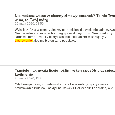
Nie możesz wstać w ciemny zimowy poranek? To nie Two
wina, to Twój mózg
26 maja 2020, 08:50
Wyjście z łóżka w ciemny zimowy poranek jest dla wielu nie lada wyzw
Nie ma jednak co robić sobie z tego powodu wyrzutów. Neurobiolodzy z
Northwestern University odkryli właśnie mechanizm wskazujący, że
zachowanie
takie ma biologiczne podstawy.
Trzmiele nakłuwają liście roślin i w ten sposób przyspies
kwitnienie
25 maja 2020, 11:26
Gdy brakuje pyłku, trzmiele uszkadzają liście roślin, co przyspiesza
powstawanie kwiatów - odkryli naukowcy z Politechniki Federalnej w Zu