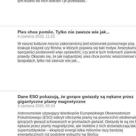
tym trudno do nich dotrzeć i je przebadać.
Pies chce pomóc. Tylko nie zawsze wie jak...
4 czerwca 2020, 11:23
W naszej kulturze mocno zakorzeniony jest wizerunek pomocnego psa.
brakuje książek czy filmów, w których pojawia się taki motyw. Amerykań
specjaliści postanowili więc sprawdzić, czy jest w tych historiach ziaren
prawdy. Okazało się, że jak najbardziej: pies chce pomóc właścicielowi 
tarapatach, tylko nie zawsze wie jak...
Dane ESO pokazują, że gorące gwiazdy są nękane przez
gigantyczne plamy magnetyczne
3 czerwca 2020, 05:24
Astronomowie używający teleskopów Europejskiego Obserwatorium
Południowego (ESO) odkryli olbrzymie plamy na powierzchni ekstremal
gorących gwiazd schowanych w gromadach gwiazd. Gwiazdy te są nie t
nękane przez plamy magnetyczne, ale niektóre z nich doświadczają tak
superrozbłysków – eksplozji energii kilka milionów razy bardziej
energetycznych niż podobne wybuchy na Słońcu