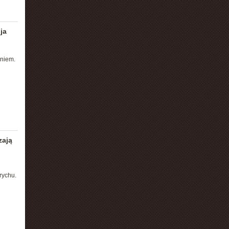
ja
aniem.
zają
rychu.