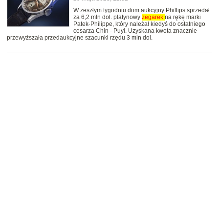
W zeszłym tygodniu dom aukcyjny Phillips sprzedał
za 6,2 mln dol. platynowy
zegarek
na rękę marki
Patek-Philippe, który należał kiedyś do ostatniego
cesarza Chin - Puyi. Uzyskana kwota znacznie
przewyższała przedaukcyjne szacunki rzędu 3 mln dol.