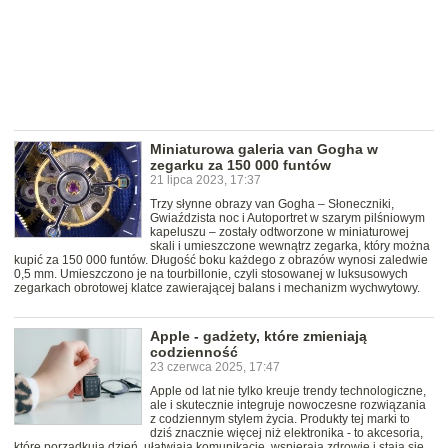
Miniaturowa galeria van Gogha w
zegarku za 150 000 funtów
21 lipca 2023, 17:37
Trzy słynne obrazy van Gogha – Słoneczniki,
Gwiaździsta noc i Autoportret w szarym pilśniowym
kapeluszu – zostały odtworzone w miniaturowej
skali i umieszczone wewnątrz zegarka, który można
kupić za 150 000 funtów. Długość boku każdego z obrazów wynosi zaledwie
0,5 mm. Umieszczono je na tourbillonie, czyli stosowanej w luksusowych
zegarkach obrotowej klatce zawierającej balans i mechanizm wychwytowy.
Apple - gadżety, które zmieniają
codzienność
23 czerwca 2025, 17:47
Apple od lat nie tylko kreuje trendy technologiczne,
ale i skutecznie integruje nowoczesne rozwiązania
z codziennym stylem życia. Produkty tej marki to
dziś znacznie więcej niż elektronika - to akcesoria,
które porządkują dzień, ułatwiają komunikację, wspierają zdrowie i stają się