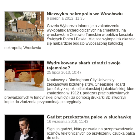
Niezwykła nekropolia we Wrocławiu
6 sierpnia 2012, 11:35
Gazeta Wyborcza informuje o zakończeniu
wykopalisk archeologicznych na cmentarzu na
wrocławskim Ostrowie Tumskim w pobliżu kościoła
Świętych Piotra i Pawła. Miejsce wykopalisk okazało
się najbardziej bogato wyposażoną katolicką
nekropolią Wrocławia
Wydrukowany skarb zdradzi swoje
tajemnice?
25 lipca 2013, 10:47
Naukowcy z Birmingham City University
zeskanowali biżuterię z tzw. Cheapside Hoard
(artefakty z epoki elżbietańskiej i jakobiańskiej, które
znaleziono w 1912 r. podczas prac budowlanych
prowadzonych w londyńskiej piwnicy) i za pomocą drukarki 3D stworzyli
kopie do złudzenia przypominające oryginały.
Gadżet przekształca palce w słuchawkę
16 września 2016, 11:43
Signl to gadżet, który pozwala na przeprowadzanie
rozmów telefonicznych po przyłożeniu czubka palca
do ucha.