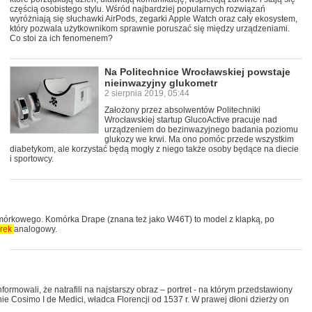
częścią osobistego stylu. Wśród najbardziej popularnych rozwiązań
wyróżniają się słuchawki AirPods, zegarki Apple Watch oraz cały ekosystem,
który pozwala użytkownikom sprawnie poruszać się między urządzeniami.
Co stoi za ich fenomenem?
Na Politechnice Wrocławskiej powstaje
nieinwazyjny glukometr
2 sierpnia 2019, 05:44
Założony przez absolwentów Politechniki
Wrocławskiej startup GlucoActive pracuje nad
urządzeniem do bezinwazyjnego badania poziomu
glukozy we krwi. Ma ono pomóc przede wszystkim
diabetykom, ale korzystać będą mogły z niego także osoby będące na diecie
i sportowcy.
omórkowego. Komórka Drape (znana też jako W46T) to model z klapką, po
rek
analogowy.
rmowali, że natrafili na najstarszy obraz – portret - na którym przedstawiony
e Cosimo I de Medici, władca Florencji od 1537 r. W prawej dłoni dzierży on