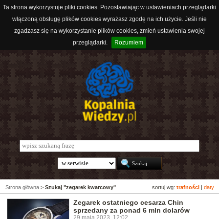
Ta strona wykorzystuje pliki cookies. Pozostawiając w ustawieniach przeglądarki
włączoną obsługę plików cookies wyrażasz zgodę na ich użycie. Jeśli nie
zgadzasz się na wykorzystanie plików cookies, zmień ustawienia swojej
przeglądarki.
Rozumiem
Strona główna
>
Szukaj "zegarek kwarcowy"
sortuj wg:
trafności
|
daty
Zegarek ostatniego cesarza Chin
sprzedany za ponad 6 mln dolarów
29 maja 2023, 12:02