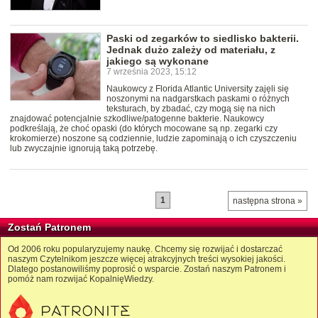
Paski od zegarków to siedlisko bakterii.
Jednak dużo zależy od materiału, z
jakiego są wykonane
7 września 2023, 15:12
Naukowcy z Florida Atlantic University zajęli się
noszonymi na nadgarstkach paskami o różnych
teksturach, by zbadać, czy mogą się na nich
znajdować potencjalnie szkodliwe/patogenne bakterie. Naukowcy
podkreślają, że choć opaski (do których mocowane są np. zegarki czy
krokomierze) noszone są codziennie, ludzie zapominają o ich czyszczeniu
lub zwyczajnie ignorują taką potrzebę.
1
następna strona »
Zostań Patronem
Od 2006 roku popularyzujemy naukę. Chcemy się rozwijać i dostarczać
naszym Czytelnikom jeszcze więcej atrakcyjnych treści wysokiej jakości.
Dlatego postanowiliśmy poprosić o wsparcie. Zostań naszym Patronem i
pomóż nam rozwijać KopalnięWiedzy.