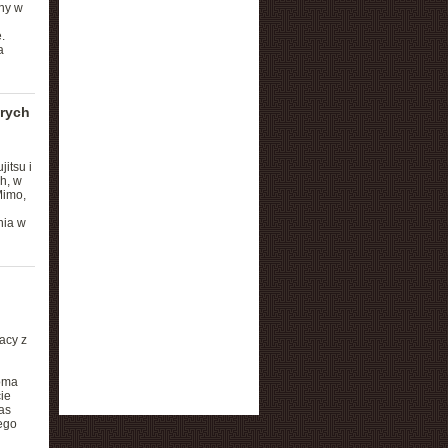
lny w
.
a
órych
itsu i
h, w
Mimo,
nia w
acy z
loma
ie
as
ego