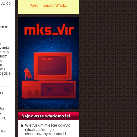
e 3D do
Patroni KopalniWiedzy
tóre
u
czenia
yczuły
eriom
do
o.
ać z
 będzie
 i
óre
o
Najnowsze wiadomości
ran,
W etruskim mieście odkryto
rytualną studnię z
nych.
nienaruszonymi darami i