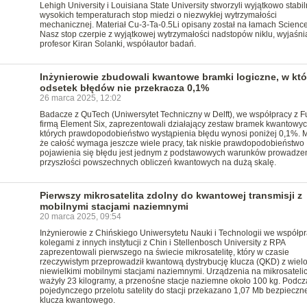
Lehigh University i Louisiana State University stworzyli wyjątkowo stabi
wysokich temperaturach stop miedzi o niezwykłej wytrzymałości
mechanicznej. Materiał Cu-3-Ta-0.5Li opisany został na łamach Science
Nasz stop czerpie z wyjątkowej wytrzymałości nadstopów niklu, wyjaśni
profesor Kiran Solanki, współautor badań.
Inżynierowie zbudowali kwantowe bramki logiczne, w kt
odsetek błędów nie przekracza 0,1%
26 marca 2025, 12:02
Badacze z QuTech (Uniwersytet Techniczny w Delft), we współpracy z Fuj
firmą Element Six, zaprezentowali działający zestaw bramek kwantowyc
których prawdopodobieństwo wystąpienia błędu wynosi poniżej 0,1%. 
że całość wymaga jeszcze wiele pracy, tak niskie prawdopodobieństwo
pojawienia się błędu jest jednym z podstawowych warunków prowadze
przyszłości powszechnych obliczeń kwantowych na dużą skalę.
Pierwszy mikrosatelita zdolny do kwantowej transmisji z
mobilnymi stacjami naziemnymi
20 marca 2025, 09:54
Inżynierowie z Chińskiego Uniwersytetu Nauki i Technologii we współpr
kolegami z innych instytucji z Chin i Stellenbosch University z RPA
zaprezentowali pierwszego na świecie mikrosatelitę, który w czasie
rzeczywistym przeprowadził kwantową dystrybucję klucza (QKD) z wie
niewielkimi mobilnymi stacjami naziemnymi. Urządzenia na mikrosatelic
ważyły 23 kilogramy, a przenośne stacje naziemne około 100 kg. Podcz
pojedynczego przelotu satelity do stacji przekazano 1,07 Mb bezpieczn
klucza kwantowego.