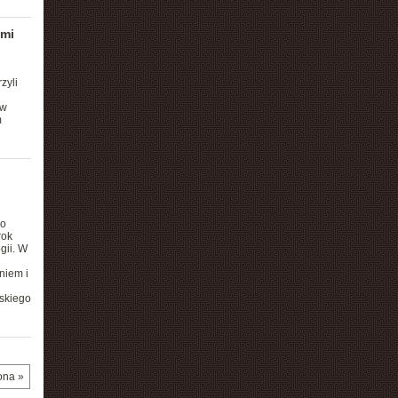
ymi
zyli
 w
m
go
rok
gii. W
niem i
skiego
ona »