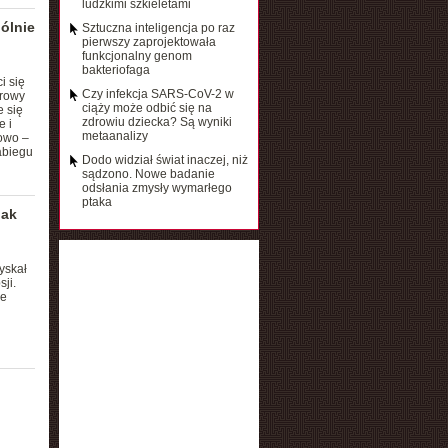
ludzkimi szkieletami
ólnie
Sztuczna inteligencja po raz
pierwszy zaprojektowała
funkcjonalny genom
bakteriofaga
i się
Czy infekcja SARS-CoV-2 w
urowy
ciąży może odbić się na
 się
zdrowiu dziecka? Są wyniki
e i
metaanalizy
sowo –
abiegu
Dodo widział świat inaczej, niż
sądzono. Nowe badanie
odsłania zmysły wymarłego
ptaka
jak
yskał
ji.
ie