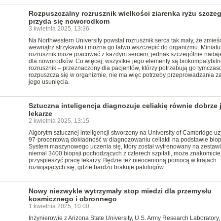
Rozpuszczalny rozrusznik wielkości ziarenka ryżu szczeg
przyda się noworodkom
3 kwietnia 2025, 13:36
Na Northwestern University powstał rozrusznik serca tak mały, że zmieśc
wewnątrz strzykawki i można go łatwo wszczepić do organizmu. Miniat
rozrusznik może pracować z każdym sercem, jednak szczególnie nadaje
dla noworodków. Co więcej, wszystkie jego elementy są biokompatybiln
rozrusznik – przeznaczony dla pacjentów, którzy potrzebują go tymcza
rozpuszcza się w organizmie, nie ma więc potrzeby przeprowadzania z
jego usunięcia.
Sztuczna inteligencja diagnozuje celiakię równie dobrze 
lekarze
2 kwietnia 2025, 13:15
Algorytm sztucznej inteligencji stworzony na University of Cambridge uz
97-procentową dokładność w diagnozowaniu celiakii na podstawie biops
System maszynowego uczenia się, który został wytrenowany na zestaw
niemal 3400 biopsji pochodzących z czterech szpitali, może znakomicie
przyspieszyć pracę lekarzy. Będzie też nieocenioną pomocą w krajach
rozwijających się, gdzie bardzo brakuje patologów.
Nowy niezwykle wytrzymały stop miedzi dla przemysłu
kosmicznego i obronnego
1 kwietnia 2025, 10:00
Inżynierowie z Arizona State University, U.S. Army Research Laboratory,