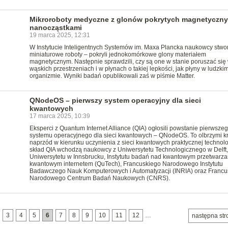
Mikroroboty medyczne z glonów pokrytych magnetyczn
nanocząstkami
19 marca 2025, 12:31
W Instytucie Inteligentnych Systemów im. Maxa Plancka naukowcy stwor
miniaturowe roboty – pokryli jednokomórkowe glony materiałem
magnetycznym. Następnie sprawdzili, czy są one w stanie poruszać się
wąskich przestrzeniach i w płynach o takiej lepkości, jak płyny w ludzki
organizmie. Wyniki badań opublikowali zaś w piśmie Matter.
QNodeOS – pierwszy system operacyjny dla sieci
kwantowych
17 marca 2025, 10:39
Eksperci z Quantum Internet Alliance (QIA) ogłosili powstanie pierwsze
systemu operacyjnego dla sieci kwantowych – QNodeOS. To olbrzymi k
naprzód w kierunku uczynienia z sieci kwantowych praktycznej technolo
skład QIA wchodzą naukowcy z Uniwersytetu Technologicznego w Delft,
Uniwersytetu w Innsbrucku, Instytutu badań nad kwantowym przetwarza
kwantowym internetem (QuTech), Francuskiego Narodowego Instytutu
Badawczego Nauk Komputerowych i Automatyzacji (INRIA) oraz Francu
Narodowego Centrum Badań Naukowych (CNRS).
3
4
5
6
7
8
9
10
11
12
…
następna str