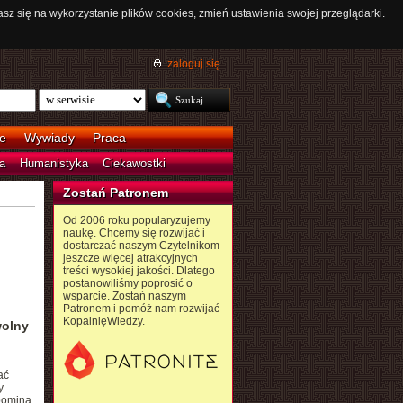
asz się na wykorzystanie plików cookies, zmień ustawienia swojej przeglądarki.
zaloguj się
e
Wywiady
Praca
a
Humanistyka
Ciekawostki
Zostań Patronem
Od 2006 roku popularyzujemy
naukę. Chcemy się rozwijać i
dostarczać naszym Czytelnikom
jeszcze więcej atrakcyjnych
treści wysokiej jakości. Dlatego
postanowiliśmy poprosić o
wsparcie. Zostań naszym
Patronem i pomóż nam rozwijać
KopalnięWiedzy.
wolny
ać
y
ypomina