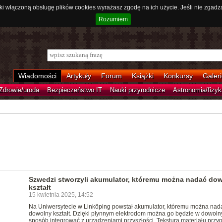
ki włączoną obsługę plików cookies wyrażasz zgodę na ich użycie. Jeśli nie zgadz
Rozumiem
Wiadomości
Artykuły
Forum
Książki
Konkursy
Galeri
Zdrowie/uroda
Bezpieczeństwo IT
Nauki przyrodnicze
Astronomia/fizyk
Szwedzi stworzyli akumulator, któremu można nadać do
kształt
15 kwietnia 2025, 14:52
Na Uniwersytecie w Linköping powstał akumulator, któremu można nad
dowolny kształt. Dzięki płynnym elektrodom można go będzie w dowoln
sposób integrować z urządzeniami przyszłości. Tekstura materiału prz