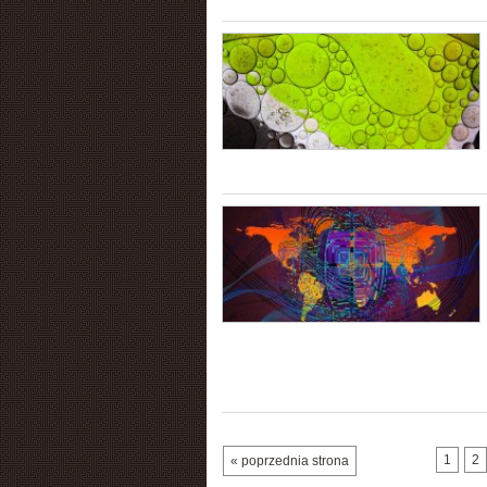
1
2
« poprzednia strona