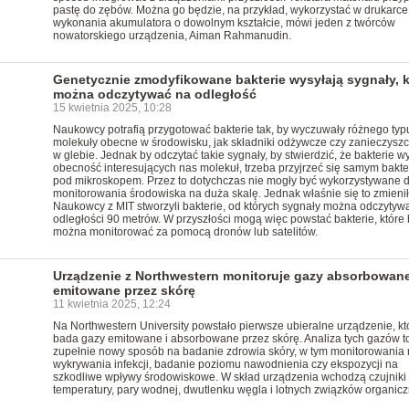
pastę do zębów. Można go będzie, na przykład, wykorzystać w drukarc
wykonania akumulatora o dowolnym kształcie, mówi jeden z twórców
nowatorskiego urządzenia, Aiman Rahmanudin.
Genetycznie zmodyfikowane bakterie wysyłają sygnały, k
można odczytywać na odległość
15 kwietnia 2025, 10:28
Naukowcy potrafią przygotować bakterie tak, by wyczuwały różnego typ
molekuły obecne w środowisku, jak składniki odżywcze czy zanieczysz
w glebie. Jednak by odczytać takie sygnały, by stwierdzić, że bakterie w
obecność interesujących nas molekuł, trzeba przyjrzeć się samym bakt
pod mikroskopem. Przez to dotychczas nie mogły być wykorzystywane 
monitorowania środowiska na duża skalę. Jednak właśnie się to zmienił
Naukowcy z MIT stworzyli bakterie, od których sygnały można odczytyw
odległości 90 metrów. W przyszłości mogą więc powstać bakterie, które
można monitorować za pomocą dronów lub satelitów.
Urządzenie z Northwestern monitoruje gazy absorbowane
emitowane przez skórę
11 kwietnia 2025, 12:24
Na Northwestern University powstało pierwsze ubieralne urządzenie, kt
bada gazy emitowane i absorbowane przez skórę. Analiza tych gazów t
zupełnie nowy sposób na badanie zdrowia skóry, w tym monitorowania 
wykrywania infekcji, badanie poziomu nawodnienia czy ekspozycji na
szkodliwe wpływy środowiskowe. W skład urządzenia wchodzą czujniki
temperatury, pary wodnej, dwutlenku węgla i lotnych związków organicz