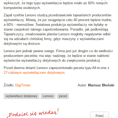
wykluczyli, że tego typu wyświetlacze będzie miało aż 60% nowych
komputerów osobistych.
Zapał szefów Lenovo studzą przedstawiciele tajwańskich producentów
wyświetlaczy. Mówią, że już osiągnięcie celu 40 procent będzie trudne,
a 60% - niemożliwe. Światowa produkcja wyświetlaczy nie byłaby w
stanie zaspokoić takiego zapotrzebowania. Ponadto, jak podkreślają
Tajwańczycy, zrealizowanie planów Lenovo mogłoby negatywnie odbić
się na udziałach chińskiej firmy, gdyż maszyny z wyświetlaczami
dotykowymi są droższe.
Lenovo jest jednak pewne swego. Firma jest już drugim co do wielkości
producentem pecetów, ma więc nadzieję, że będzie w stanie nakłonić
wytwórców wyświetlaczy dotykowych do zwiększenia produkcji.
Przed dwoma dniami Lenovo zaprezentowało peceta typu All-in-one z
27-calowym wyświetlaczem dotykowym
.
Źródło:
DigiTimes
Autor:
Mariusz Błoński
wyświetlacz dotykowy
Lenovo
pecet
Poleć