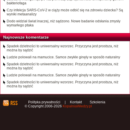
bakteriofaga
Czy infekcja SARS-CoV-2 w ciąży może odbić się na zdrowiu dziecka? Są
wyniki metaanalizy
Dodo widział świat inaczej, niż sądzono. Nowe badanie odsłania zmysły
wymarłego ptaka
Najnowsze komentarze
Spadek dzietności to uniwersalny wzorzec. Przyczyna jest prostsza, niż
można by sądzić
Ludzie polowali na mamucice. Samce zwykle ginęły w sposób naturalny
Spadek dzietności to uniwersalny wzorzec. Przyczyna jest prostsza, niż
można by sądzić
Ludzie polowali na mamucice. Samce zwykle ginęły w sposób naturalny
Spadek dzietności to uniwersalny wzorzec. Przyczyna jest prostsza, niż
można by sądzić
Polityka prywatności
|
Kontakt
Szkolenia
© Copyright 2006-2026
KopalniaWiedzy.pl