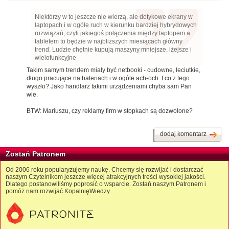
Niektórzy w to jeszcze nie wierzą, ale dotykowe ekrany w
laptopach i w ogóle ruch w kierunku bardziej hybrydowych
rozwiązań, czyli jakiegoś połączenia między laptopem a
tabletem to będzie w najbliższych miesiącach główny
trend. Ludzie chętnie kupują maszyny mniejsze, lżejsze i
wielofunkcyjne
Takim samym trendem miały być netbooki - cudowne, leciutkie,
długo pracujące na bateriach i w ogóle ach-och. I co z tego
wyszło? Jako handlarz takimi urządzeniami chyba sam Pan
wie.
BTW: Mariuszu, czy reklamy firm w stopkach są dozwolone?
dodaj komentarz
Zostań Patronem
Od 2006 roku popularyzujemy naukę. Chcemy się rozwijać i dostarczać
naszym Czytelnikom jeszcze więcej atrakcyjnych treści wysokiej jakości.
Dlatego postanowiliśmy poprosić o wsparcie. Zostań naszym Patronem i
pomóż nam rozwijać KopalnięWiedzy.