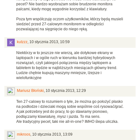
pecet? Nie bardzo wyobrażam sobie brudzenie monitora
palcami, kiedy mogę wygodnie korzystać z klawiatury.
Poza tym współczuję oczom użytkowników, którzy będą musieli
siedzieć przed 27-calowym monitorem w odległości
pozwalającej na sięgnięcie do niego ręką.
kutzzz
,
10 stycznia 2013, 10:59
Niektórzy w to jeszcze nie wierzą, ale dotykowe ekrany w
laptopach i w ogóle ruch w kierunku bardziej hybrydowych
rozwiązań, czyli jakiegoś połączenia między laptopem a
tabletem to będzie w najbliższych miesiącach główny trend.
Ludzie chętnie kupują maszyny mniejsze, lżejsze i
wielofunkcyjne
Mariusz Błoński
,
10 stycznia 2013, 12:29
Ten 27-calowy to rozumiem o tyle, że można go położyć płasko
na podłodze i dzieciaki mogą sobie wspólnie coś rysować/grać.
A jak potrzebny jest do pracy, to go stawiamy pionowo,
podłączamy klawiaturę, mysz i jazda. To ma sens.
Ale tradycyjny pecet, taki nie all-in-one? IMHO ślepa uliczka.
mikroos
,
10 stycznia 2013, 13:09