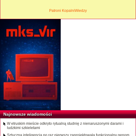
Patroni KopalniWiedzy
Najnowsze wiadomości
W etruskim mieście odkryto rytualną studnię z nienaruszonymi darami i
ludzkimi szkieletami
Sztuczna inteligencja po raz pierwszy zaprojektowała funkcjonalny genom