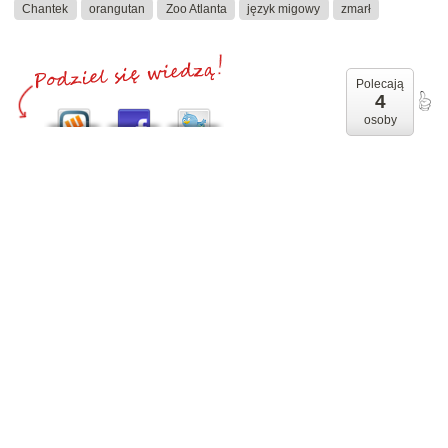
Chantek
orangutan
Zoo Atlanta
język migowy
zmarł
Polecają
4
osoby