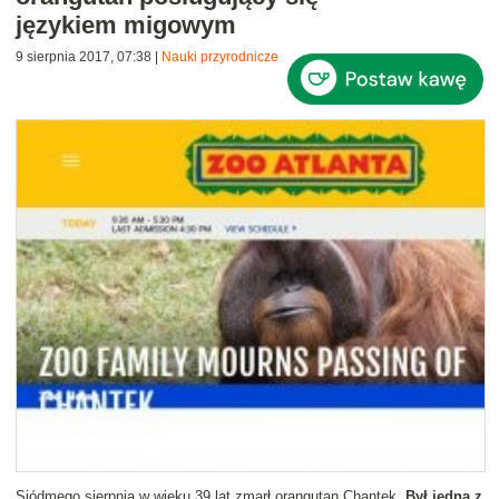
językiem migowym
9 sierpnia 2017, 07:38
|
Nauki przyrodnicze
Siódmego sierpnia w wieku 39 lat zmarł orangutan Chantek.
Był jedną z