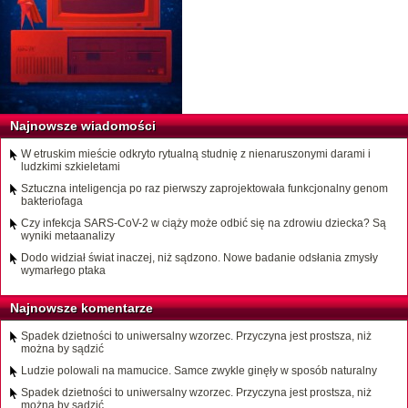
Najnowsze wiadomości
W etruskim mieście odkryto rytualną studnię z nienaruszonymi darami i
ludzkimi szkieletami
Sztuczna inteligencja po raz pierwszy zaprojektowała funkcjonalny genom
bakteriofaga
Czy infekcja SARS-CoV-2 w ciąży może odbić się na zdrowiu dziecka? Są
wyniki metaanalizy
Dodo widział świat inaczej, niż sądzono. Nowe badanie odsłania zmysły
wymarłego ptaka
Najnowsze komentarze
Spadek dzietności to uniwersalny wzorzec. Przyczyna jest prostsza, niż
można by sądzić
Ludzie polowali na mamucice. Samce zwykle ginęły w sposób naturalny
Spadek dzietności to uniwersalny wzorzec. Przyczyna jest prostsza, niż
można by sądzić