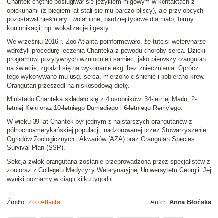
Chantek chętnie posługiwał się językiem migowym w kontaktach z
opiekunami (z biegiem lat stali się mu bardzo bliscy), ale przy obcych
pozostawał nieśmiały i wolał inne, bardziej typowe dla małp, formy
komunikacji, np. wokalizacje i gesty.
We wrześniu 2016 r. Zoo Atlanta poinformowało, że tutejsi weterynarze
wdrożyli procedurę leczenia Chanteka z powodu choroby serca. Dzięki
programowi pozytywnych wzmocnień samiec, jako pierwszy orangutan
na świecie, zgodził się na wykonanie ekg. bez znieczulenia. Oprócz
tego wykonywano mu usg. serca, mierzono ciśnienie i pobierano krew.
Orangutan przeszedł na niskosodową dietę.
Ministado Chanteka składało się z 4 osobników: 34-letniej Madu, 2-
letniej Keju oraz 10-letniego Dumadiego i 6-letniego Remy'ego.
W wieku 39 lat Chantek był jednym z najstarszych orangutanów z
północnoamerykańskiej populacji, nadzorowanej przez Stowarzyszenie
Ogrodów Zoologicznych i Akwariów (AZA) oraz Orangutan Species
Survival Plan (SSP).
Sekcja zwłok orangutana zostanie przeprowadzona przez specjalistów z
zoo oraz z College'u Medycyny Weterynaryjnej Uniwersytetu Georgii. Jej
wyniki poznamy w ciągu kilku tygodni.
Źródło:
Zoo Atlanta
Autor:
Anna Błońska