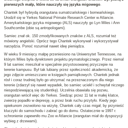
pierwszych małp, które nauczyły się języka migowego
.
Chantek był hybrydą orangutana sumatrzańskiego i borneańskiego.
Urodził się w Yerkes National Primate Research Center w Atlancie.
Amerykańskiego języka migowego (ALS) nauczyły go Lyn Miles i Ann
Southcombe (obie są antropologami).
Samiec znał ok. 150 zmodyfikowanych znaków z ALS, rozumiał też
mówiony angielski. Oprócz tego Chantek wykonywał i wykorzystywał
narzędzia. Ponoć rozumiał nawet ideę pieniądza.
W wieku 9 miesięcy małpę przeniesiono na Uniwersytet Tennessee, na
którym Miles była dyrektorem projektu prymatologicznego. Przez niemal
9 lat samiec mieszkał w specjalnie przystosowanej przyczepie na
terenie kampusu. Był tak lubiany przez społeczność akademicką, że
jego zdjęcie umieszczano w księgach pamiątkowych. Chantek jednak
rósł i coraz trudniej było go utrzymać na przeznaczonym dla niego
terenie (zdarzył się nawet wypadek, bo samiec uciekł i schwytał niczego
niespodziewającą się studentkę). Uczelnia obawiała się pozwu,
orangutan wrócił więc do Yerkes. Siedząc przez 11 lat w małej klatce,
zwierzę popadło w depresję, a przez brak ruchu przytyło. Kiedy jego
opiekunom zezwolono na wizytę, Chantek cały czas migał, by przynieść
kluczyki do samochodu i zabrać go do domu. Ostatecznie w 1997 r.
schronienie zapewniło mu Zoo w Atlancie (orangutan miał do dyspozycji
wybieg z drzewami).