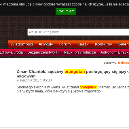
ki włączoną obsługę plików cookies wyrażasz zgodę na ich użycie. Jeśli nie zgadz
Rozumiem
Wiadomości
Artykuły
Forum
Książki
Konkursy
Galeri
Zdrowie/uroda
Bezpieczeństwo IT
Nauki przyrodnicze
Astronomia/fizyk
sortuj wg:
trafnoś
Zmarł Chantek, sędziwy
orangutan
posługujący się języ
migowym
9 sierpnia 2017, 05:38
Siódmego sierpnia w wieku 39 lat zmarł
orangutan
Chantek. Był jedną z
pierwszych małp, które nauczyły się języka migowego.