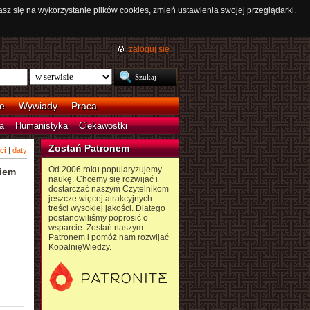
asz się na wykorzystanie plików cookies, zmień ustawienia swojej przeglądarki.
zaloguj się
e
Wywiady
Praca
a
Humanistyka
Ciekawostki
Zostań Patronem
ci
|
daty
Od 2006 roku popularyzujemy
kiem
naukę. Chcemy się rozwijać i
dostarczać naszym Czytelnikom
jeszcze więcej atrakcyjnych
treści wysokiej jakości. Dlatego
postanowiliśmy poprosić o
wsparcie. Zostań naszym
Patronem i pomóż nam rozwijać
KopalnięWiedzy.