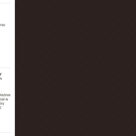
rac
y
h
właśnie
iał w
óry
ć