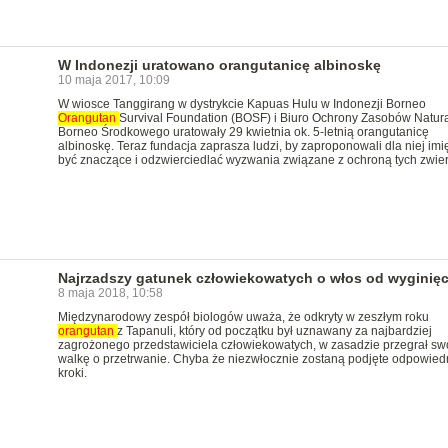
W Indonezji uratowano orangutanicę albinoskę
10 maja 2017, 10:09
W wiosce Tanggirang w dystrykcie Kapuas Hulu w Indonezji Borneo
Orangutan
Survival Foundation (BOSF) i Biuro Ochrony Zasobów Natur
Borneo Środkowego uratowały 29 kwietnia ok. 5-letnią orangutanicę
albinoskę. Teraz fundacja zaprasza ludzi, by zaproponowali dla niej imi
być znaczące i odzwierciedlać wyzwania związane z ochroną tych zwier
Najrzadszy gatunek człowiekowatych o włos od wyginięc
8 maja 2018, 10:58
Międzynarodowy zespół biologów uważa, że odkryty w zeszłym roku
orangutan
z Tapanuli, który od początku był uznawany za najbardziej
zagrożonego przedstawiciela człowiekowatych, w zasadzie przegrał sw
walkę o przetrwanie. Chyba że niezwłocznie zostaną podjęte odpowied
kroki.