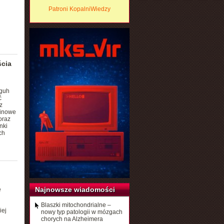
Patroni KopalniWiedzy
ścia
gguh
ć
z
linowe
oraz
nki
ch
Najnowsze wiadomości
ę
Blaszki mitochondrialne –
iej
nowy typ patologii w mózgach
chorych na Alzheimera