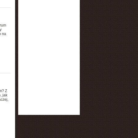
trum
y
o na
em? Z
, jak
czej,