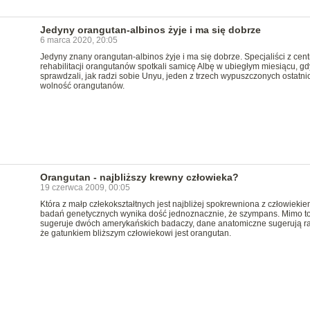
Jedyny orangutan-albinos żyje i ma się dobrze
6 marca 2020, 20:05
Jedyny znany orangutan-albinos żyje i ma się dobrze. Specjaliści z cen
rehabilitacji orangutanów spotkali samicę Albę w ubiegłym miesiącu, gd
sprawdzali, jak radzi sobie Unyu, jeden z trzech wypuszczonych ostatni
wolność orangutanów.
Orangutan - najbliższy krewny człowieka?
19 czerwca 2009, 00:05
Która z małp człekokształtnych jest najbliżej spokrewniona z człowieki
badań genetycznych wynika dość jednoznacznie, że szympans. Mimo to
sugeruje dwóch amerykańskich badaczy, dane anatomiczne sugerują ra
że gatunkiem bliższym człowiekowi jest orangutan.