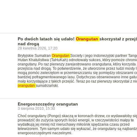
Po dwóch latach się udało!
Orangutan
skorzystał z przej
nad drogą
28 kwietnia 2026, 17:20
Brytyjskie Sumatran
Orangutan
Society i jego indonezyjski partner Tan
Hutan Khatulistiwa (TaHuKah) odnotowały sukces, który pomoże chroni
orangutany. Po raz pierwszy zarejestrowano orangutana, który korzysta 
przejścia nad drogą. To potwierdzenie, że utworzone przez ludzi mosty 
mogą pomóc zwierzętom w przemieszczaniu się pomiędzy obszarami c
bardziej pofragmentowanego lasu. Dotychczas obserwowano inne gatu
małp korzystające z takich przejść. Teraz po raz pierwszy skorzystał z ni
orangutan
sumatrzański.
Energooszczędny orangutan
3 sierpnia 2010, 15:30
Choć orangutany (Pongo) skaczą w koronach drzew, co wydawałoby si
prowadzić do zużycia sporych ilości energii, w rzeczywistości małpy te
wydatkują jej mniej niż nieruchawy miłośnik spędzania czasu przed
telewizorem. Tym samym udało się wykazać, że orangutany są najbardz
energooszczędnymi naczelnymi.