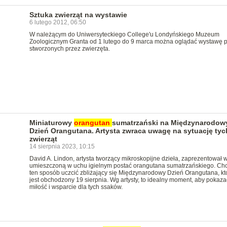
Sztuka zwierząt na wystawie
6 lutego 2012, 06:50
W należącym do Uniwersyteckiego College'u Londyńskiego Muzeum
Zoologicznym Granta od 1 lutego do 9 marca można oglądać wystawę p
stworzonych przez zwierzęta.
Miniaturowy
orangutan
sumatrzański na Międzynarodow
Dzień Orangutana. Artysta zwraca uwagę na sytuację tyc
zwierząt
14 sierpnia 2023, 10:15
David A. Lindon, artysta tworzący mikroskopijne dzieła, zaprezentował 
umieszczoną w uchu igielnym postać orangutana sumatrzańskiego. Chc
ten sposób uczcić zbliżający się Międzynarodowy Dzień Orangutana, kt
jest obchodzony 19 sierpnia. Wg artysty, to idealny moment, aby pokaza
miłość i wsparcie dla tych ssaków.