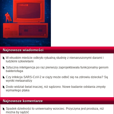
Najnowsze wiadomości
W etruskim mieście odkryto rytualną studnię z nienaruszonymi darami i
ludzkimi szkieletami
Sztuczna inteligencja po raz pierwszy zaprojektowała funkcjonalny genom
bakteriofaga
Czy infekcja SARS-CoV-2 w ciąży może odbić się na zdrowiu dziecka? Są
wyniki metaanalizy
Dodo widział świat inaczej, niż sądzono. Nowe badanie odsłania zmysły
wymarłego ptaka
Najnowsze komentarze
Spadek dzietności to uniwersalny wzorzec. Przyczyna jest prostsza, niż
można by sądzić