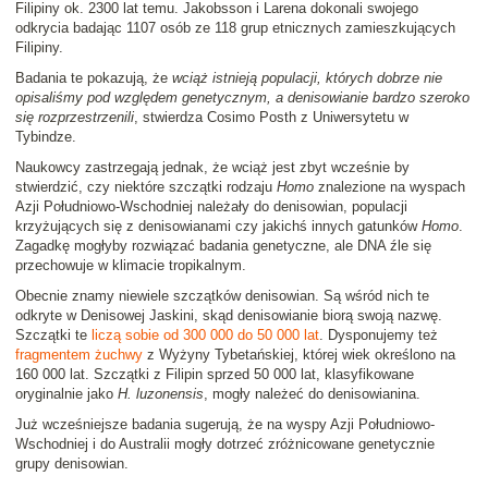
Filipiny ok. 2300 lat temu. Jakobsson i Larena dokonali swojego
odkrycia badając 1107 osób ze 118 grup etnicznych zamieszkujących
Filipiny.
Badania te pokazują, że
wciąż istnieją populacji, których dobrze nie
opisaliśmy pod względem genetycznym, a denisowianie bardzo szeroko
się rozprzestrzenili
, stwierdza Cosimo Posth z Uniwersytetu w
Tybindze.
Naukowcy zastrzegają jednak, że wciąż jest zbyt wcześnie by
stwierdzić, czy niektóre szczątki rodzaju
Homo
znalezione na wyspach
Azji Południowo-Wschodniej należały do denisowian, populacji
krzyżujących się z denisowianami czy jakichś innych gatunków
Homo
.
Zagadkę mogłyby rozwiązać badania genetyczne, ale DNA źle się
przechowuje w klimacie tropikalnym.
Obecnie znamy niewiele szczątków denisowian. Są wśród nich te
odkryte w Denisowej Jaskini, skąd denisowianie biorą swoją nazwę.
Szczątki te
liczą sobie od 300 000 do 50 000 lat
. Dysponujemy też
fragmentem żuchwy
z Wyżyny Tybetańskiej, której wiek określono na
160 000 lat. Szczątki z Filipin sprzed 50 000 lat, klasyfikowane
oryginalnie jako
H. luzonensis
, mogły należeć do denisowianina.
Już wcześniejsze badania sugerują, że na wyspy Azji Południowo-
Wschodniej i do Australii mogły dotrzeć zróżnicowane genetycznie
grupy denisowian.