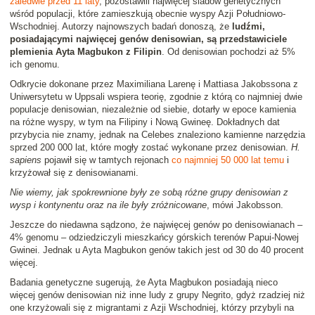
zaledwie przed 11 laty
, pozostawili najwięcej śladów genetycznych
wśród populacji, które zamieszkują obecnie wyspy Azji Południowo-
Wschodniej. Autorzy najnowszych badań donoszą, że
ludźmi,
posiadającymi najwięcej genów denisowian, są przedstawiciele
plemienia Ayta Magbukon z Filipin
. Od denisowian pochodzi aż 5%
ich genomu.
Odkrycie dokonane przez Maximiliana Larenę i Mattiasa Jakobssona z
Uniwersytetu w Uppsali wspiera teorię, zgodnie z którą co najmniej dwie
populacje denisowian, niezależnie od siebie, dotarły w epoce kamienia
na różne wyspy, w tym na Filipiny i Nową Gwineę. Dokładnych dat
przybycia nie znamy, jednak na Celebes znaleziono kamienne narzędzia
sprzed 200 000 lat, które mogły zostać wykonane przez denisowian.
H.
sapiens
pojawił się w tamtych rejonach
co najmniej 50 000 lat temu
i
krzyżował się z denisowianami.
Nie wiemy, jak spokrewnione były ze sobą różne grupy denisowian z
wysp i kontynentu oraz na ile były zróżnicowane
, mówi Jakobsson.
Jeszcze do niedawna sądzono, że najwięcej genów po denisowianach –
4% genomu – odziedziczyli mieszkańcy górskich terenów Papui-Nowej
Gwinei. Jednak u Ayta Magbukon genów takich jest od 30 do 40 procent
więcej.
Badania genetyczne sugerują, że Ayta Magbukon posiadają nieco
więcej genów denisowian niż inne ludy z grupy Negrito, gdyż rzadziej niż
one krzyżowali się z migrantami z Azji Wschodniej, którzy przybyli na