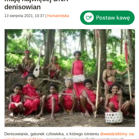
denisowian
13 sierpnia 2021, 10:37
|
Humanistyka
Denisowianie, gatunek człowieka, o którego istnieniu
dowiedzieliśmy się