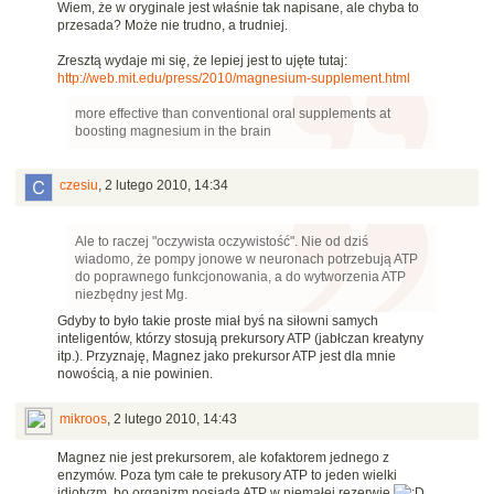
Wiem, że w oryginale jest właśnie tak napisane, ale chyba to
przesada? Może nie trudno, a trudniej.
Zresztą wydaje mi się, że lepiej jest to ujęte tutaj:
http://web.mit.edu/press/2010/magnesium-supplement.html
more effective than conventional oral supplements at
boosting magnesium in the brain
czesiu
,
2 lutego 2010, 14:34
Ale to raczej "oczywista oczywistość". Nie od dziś
wiadomo, że pompy jonowe w neuronach potrzebują ATP
do poprawnego funkcjonowania, a do wytworzenia ATP
niezbędny jest Mg.
Gdyby to było takie proste miał byś na siłowni samych
inteligentów, którzy stosują prekursory ATP (jabłczan kreatyny
itp.). Przyznaję, Magnez jako prekursor ATP jest dla mnie
nowością, a nie powinien.
mikroos
,
2 lutego 2010, 14:43
Magnez nie jest prekursorem, ale kofaktorem jednego z
enzymów. Poza tym całe te prekusory ATP to jeden wielki
idiotyzm, bo organizm posiada ATP w niemałej rezerwie