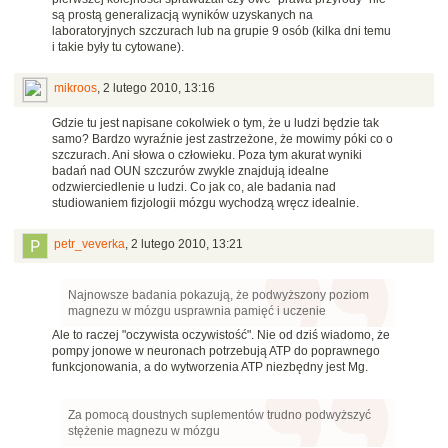
są prostą generalizacją wyników uzyskanych na
laboratoryjnych szczurach lub na grupie 9 osób (kilka dni temu
i takie były tu cytowane).
mikroos
,
2 lutego 2010, 13:16
Gdzie tu jest napisane cokolwiek o tym, że u ludzi będzie tak
samo? Bardzo wyraźnie jest zastrzeżone, że mowimy póki co o
szczurach. Ani słowa o człowieku. Poza tym akurat wyniki
badań nad OUN szczurów zwykle znajdują idealne
odzwierciedlenie u ludzi. Co jak co, ale badania nad
studiowaniem fizjologii mózgu wychodzą wręcz idealnie.
petr_veverka
,
2 lutego 2010, 13:21
Najnowsze badania pokazują, że podwyższony poziom
magnezu w mózgu usprawnia pamięć i uczenie
Ale to raczej "oczywista oczywistość". Nie od dziś wiadomo, że
pompy jonowe w neuronach potrzebują ATP do poprawnego
funkcjonowania, a do wytworzenia ATP niezbędny jest Mg.
Za pomocą doustnych suplementów trudno podwyższyć
stężenie magnezu w mózgu