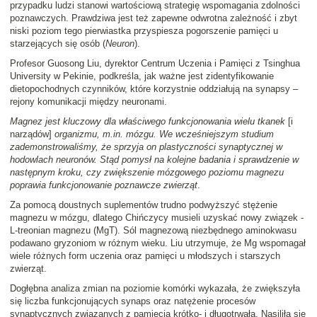
przypadku ludzi stanowi wartościową strategię wspomagania zdolności
poznawczych. Prawdziwa jest też zapewne odwrotna zależność i zbyt
niski poziom tego pierwiastka przyspiesza pogorszenie pamięci u
starzejących się osób (
Neuron
).
Profesor Guosong Liu, dyrektor Centrum Uczenia i Pamięci z Tsinghua
University w Pekinie, podkreśla, jak ważne jest zidentyfikowanie
dietopochodnych czynników, które korzystnie oddziałują na synapsy –
rejony komunikacji między neuronami.
Magnez jest kluczowy dla właściwego funkcjonowania wielu tkanek
[i
narządów]
organizmu, m.in. mózgu. We wcześniejszym studium
zademonstrowaliśmy, że sprzyja on plastyczności synaptycznej w
hodowlach neuronów. Stąd pomysł na kolejne badania i sprawdzenie w
następnym kroku, czy zwiększenie mózgowego poziomu magnezu
poprawia funkcjonowanie poznawcze zwierząt
.
Za pomocą doustnych suplementów trudno podwyższyć stężenie
magnezu w mózgu, dlatego Chińczycy musieli uzyskać nowy związek -
L-treonian magnezu (MgT). Sól magnezową niezbędnego aminokwasu
podawano gryzoniom w różnym wieku. Liu utrzymuje, że Mg wspomagał
wiele różnych form uczenia oraz pamięci u młodszych i starszych
zwierząt.
Dogłębna analiza zmian na poziomie komórki wykazała, że zwiększyła
się liczba funkcjonujących synaps oraz natężenie procesów
synaptycznych związanych z pamięcią krótko- i długotrwałą. Nasiliła się