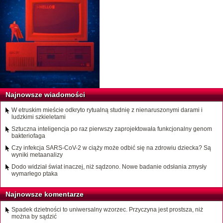
Najnowsze wiadomości
W etruskim mieście odkryto rytualną studnię z nienaruszonymi darami i
ludzkimi szkieletami
Sztuczna inteligencja po raz pierwszy zaprojektowała funkcjonalny genom
bakteriofaga
Czy infekcja SARS-CoV-2 w ciąży może odbić się na zdrowiu dziecka? Są
wyniki metaanalizy
Dodo widział świat inaczej, niż sądzono. Nowe badanie odsłania zmysły
wymarłego ptaka
Najnowsze komentarze
Spadek dzietności to uniwersalny wzorzec. Przyczyna jest prostsza, niż
można by sądzić