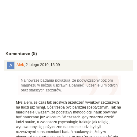
Komentarze (5)
Alek
,
2 lutego 2010, 13:09
Najnowsze badania pokazują, że podwyższony poziom
magnezu w mózgu usprawnia pamięć i uczenie u młodych
oraz starszych szczurów.
Myślałem, że czas tak prostych przełożeń wyników szczurzych
na ludzi już minął. Cóż trzeba być bardziej sceptycznym. Tak na
marginesie uważam, że podstawy metodologii nauk powinny
być nauczane już w liceum. W czasach, gdy znaczna część
ludzi naukę, a zwłaszcza psychologię traktuje jak religię,
wydawałoby się pożyteczne nauczenie ludzi by byli
rozważnymi konsumentami badań naukowych, żeby w
pierwszej kolejności sprawdzali czy owe "prawa przyrody" nie