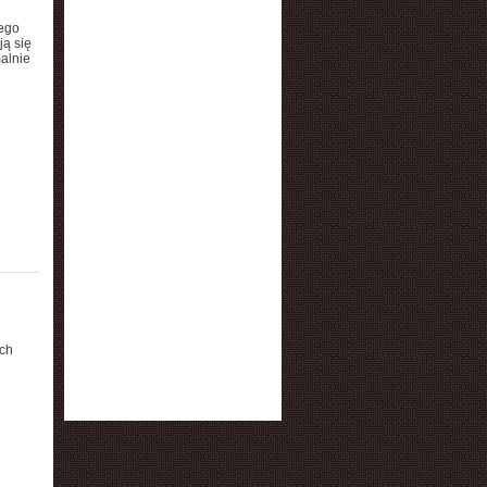
ego
ją się
alnie
ych