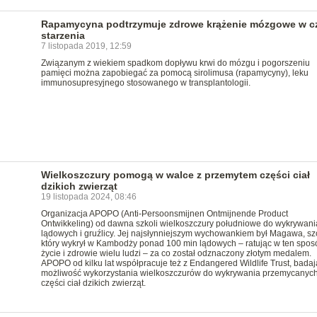
Rapamycyna podtrzymuje zdrowe krążenie mózgowe w c
starzenia
7 listopada 2019, 12:59
Związanym z wiekiem spadkom dopływu krwi do mózgu i pogorszeniu
pamięci można zapobiegać za pomocą sirolimusa (rapamycyny), leku
immunosupresyjnego stosowanego w transplantologii.
Wielkoszczury pomogą w walce z przemytem części ciał
dzikich zwierząt
19 listopada 2024, 08:46
Organizacja APOPO (Anti-Persoonsmijnen Ontmijnende Product
Ontwikkeling) od dawna szkoli wielkoszczury południowe do wykrywani
lądowych i gruźlicy. Jej najsłynniejszym wychowankiem był Magawa, szc
który wykrył w Kambodży ponad 100 min lądowych – ratując w ten spos
życie i zdrowie wielu ludzi – za co został odznaczony złotym medalem.
APOPO od kilku lat współpracuje też z Endangered Wildlife Trust, badaj
możliwość wykorzystania wielkoszczurów do wykrywania przemycanyc
części ciał dzikich zwierząt.