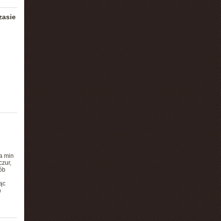
zasie
a min
zur,
ób
ąc
h