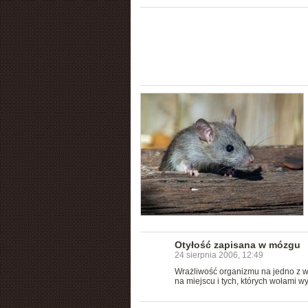
Otyłość zapisana w mózgu
24 sierpnia 2006, 12:49
Wrażliwość organizmu na jedno z wy
na miejscu i tych, których wołami w