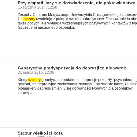
Przy empatii liczy się doświadczenie, nie pokrewieństwo
15 stycznia 2014, 12:58
Zespół z Centrum Medycznego Uniwersytetu Chicagowskiego zaobser
że
szczury
uwalniają z pułapki swoich pobratymców. Zachowanie to ob
także obcych, ale wymaga wcześniejszych pozytywnych kontaktów z ty
(szczepem) nieznanego osobnika.
Genetyczna predyspozycja do depresji to nie wyrok
31 marca 2016, 12:06
Kiedy
szczury
genetycznie podatne na depresję przeszły "psychoterapię
gryzoni, ich depresyjne zachowania zniknęły. Okazało się także, że niek
biomarkery depresji zmieniły się do wartości typowych dla osobników
zdrowych.
Szczur wielkości kota