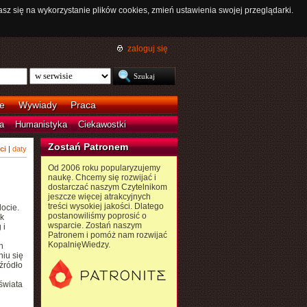
asz się na wykorzystanie plików cookies, zmień ustawienia swojej przeglądarki.
zaloguj się
e
Wywiady
Praca
a
Humanistyka
Ciekawostki
Zostań Patronem
ci
|
daty
Od 2006 roku popularyzujemy
naukę. Chcemy się rozwijać i
dostarczać naszym Czytelnikom
jeszcze więcej atrakcyjnych
treści wysokiej jakości. Dlatego
locie.
postanowiliśmy poprosić o
k
wsparcie. Zostań naszym
 i
Patronem i pomóż nam rozwijać
KopalnięWiedzy.
h
iu się
źródło
świata