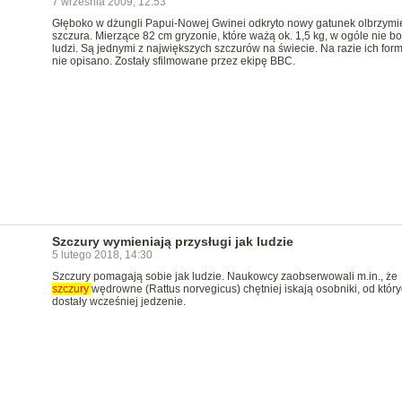
7 września 2009, 12:53
Głęboko w dżungli Papui-Nowej Gwinei odkryto nowy gatunek olbrzymi
szczura. Mierzące 82 cm gryzonie, które ważą ok. 1,5 kg, w ogóle nie bo
ludzi. Są jednymi z największych szczurów na świecie. Na razie ich form
nie opisano. Zostały sfilmowane przez ekipę BBC.
Szczury wymieniają przysługi jak ludzie
5 lutego 2018, 14:30
Szczury pomagają sobie jak ludzie. Naukowcy zaobserwowali m.in., że
szczury
wędrowne (Rattus norvegicus) chętniej iskają osobniki, od któr
dostały wcześniej jedzenie.