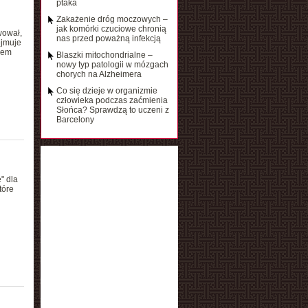
ptaka
Zakażenie dróg moczowych –
jak komórki czuciowe chronią
wował,
nas przed poważną infekcją
ejmuje
pem
Blaszki mitochondrialne –
nowy typ patologii w mózgach
chorych na Alzheimera
Co się dzieje w organizmie
człowieka podczas zaćmienia
Słońca? Sprawdzą to uczeni z
Barcelony
" dla
tóre