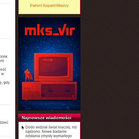
Patroni KopalniWiedzy
spoiw
rii
jeść
ę w
ę, gdy
Najnowsze wiadomości
dzieć
Dodo widział świat inaczej, niż
sądzono. Nowe badanie
odsłania zmysły wymarłego