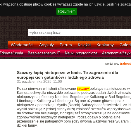
ki włączoną obsługę plików cookies wyrażasz zgodę na ich użycie. Jeśli nie zgadz
Rozumiem
Wiadomości
Artykuły
Forum
Książki
Konkursy
Galeri
Zdrowie/uroda
Bezpieczeństwo IT
Nauki przyrodnicze
Astronomia/fizyk
sortuj wg:
trafnoś
Szczury łapią nietoperze w locie. To zagrożenie dla
europejskich gatunków i ludzkiego zdrowia
31 października 2025, 11:00
Po raz pierwszy w historii sfilmowano
szczury
polujące na nietoperze w 
Kamera uchwyciła niezwykłe polowanie podczas badań dwóch zimowis
nietoperzy na północny Niemiec: Segeberger Kalkberg w Bad Segeberg
Lüneburger Kalkberg w Lüneburgu. Są one używane głównie przez
nietoperze z podrodzaju Myotis (Nocek). Autorzy badań stwierdzili, że ic
wyniki pokazują z jednej strony dużą zdolność szczurów w przystosowan
do środowiska miejskiego, z drugiej zaś strony wskazują na dodatkowe 
zgonów wśród rodzimych nietoperzy i rodzą obawy o potencjalne
przenoszenie się patogenów pomiędzy dwoma ważnymi rezerwuarami 
dzikiej fauny.