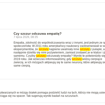
Czy szczur odczuwa empatię?
7 lipca 2026, 08:35
Empatia, zdolność do współodczuwania wraz z innymi, jest jednym ze 
społeczeństw. W 2011 roku amerykańscy naukowcy zaobserwowali w se
eksperymentów, że
szczury
najpierw uwalniały inne
szczury
z pułapki, a
następnie dzieliły się nimi pożywieniem, zamiast zostawić je w klatce i z
samemu. Czyżby
szczury
odczuwały empatię? Wyniki te potwierdziły si
2019 roku. Jak wówczas informowaliśmy, gdy
szczury
widzą cierpiące
zwierzę, w ich mózgach aktywują się te same neurony, które aktywują si
same cierpią.
twarzanych w mózgu białek pomaga podzielić ludzi na tych, którzy nie mogą usie
yciąga się na spacer. Tak sugerują wyniki badań na szczurach.