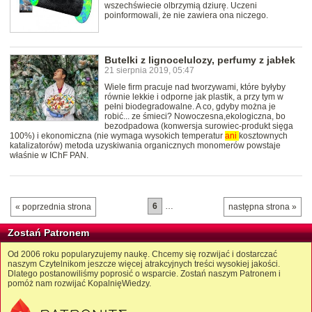
wszechświecie olbrzymią dziurę. Uczeni
poinformowali, że nie zawiera ona niczego.
Butelki z lignocelulozy, perfumy z jabłek
21 sierpnia 2019, 05:47
Wiele firm pracuje nad tworzywami, które byłyby
równie lekkie i odporne jak plastik, a przy tym w
pełni biodegradowalne. A co, gdyby można je
robić... ze śmieci? Nowoczesna,ekologiczna, bo
bezodpadowa (konwersja surowiec-produkt sięga
100%) i ekonomiczna (nie wymaga wysokich temperatur
ani
kosztownych
katalizatorów) metoda uzyskiwania organicznych monomerów powstaje
właśnie w IChF PAN.
6
…
« poprzednia strona
następna strona »
Zostań Patronem
Od 2006 roku popularyzujemy naukę. Chcemy się rozwijać i dostarczać
naszym Czytelnikom jeszcze więcej atrakcyjnych treści wysokiej jakości.
Dlatego postanowiliśmy poprosić o wsparcie. Zostań naszym Patronem i
pomóż nam rozwijać KopalnięWiedzy.