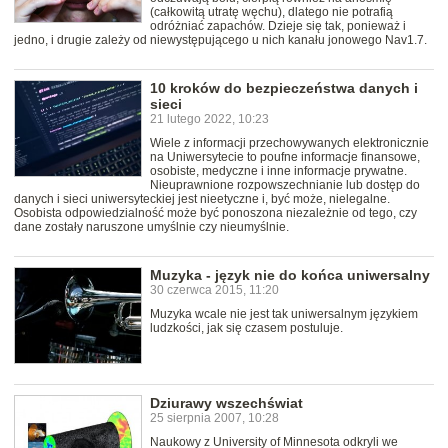
(całkowitą utratę węchu), dlatego nie potrafią
odróżniać zapachów. Dzieje się tak, ponieważ i
jedno, i drugie zależy od niewystępującego u nich kanału jonowego Nav1.7.
10 kroków do bezpieczeństwa danych i
sieci
21 lutego 2022, 10:23
Wiele z informacji przechowywanych elektronicznie
na Uniwersytecie to poufne informacje finansowe,
osobiste, medyczne i inne informacje prywatne.
Nieuprawnione rozpowszechnianie lub dostęp do
danych i sieci uniwersyteckiej jest nieetyczne i, być może, nielegalne.
Osobista odpowiedzialność może być ponoszona niezależnie od tego, czy
dane zostały naruszone umyślnie czy nieumyślnie.
Muzyka - język nie do końca uniwersalny
30 czerwca 2015, 11:20
Muzyka wcale nie jest tak uniwersalnym językiem
ludzkości, jak się czasem postuluje.
Dziurawy wszechświat
25 sierpnia 2007, 10:28
Naukowy z University of Minnesota odkryli we