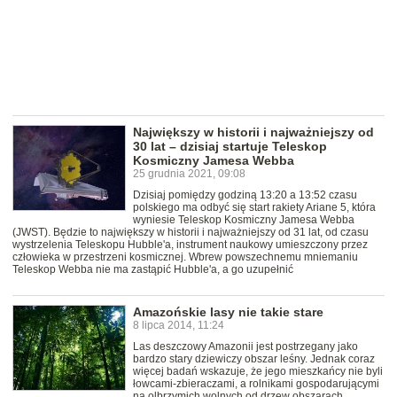
Największy w historii i najważniejszy od
30 lat – dzisiaj startuje Teleskop
Kosmiczny Jamesa Webba
25 grudnia 2021, 09:08
Dzisiaj pomiędzy godziną 13:20 a 13:52 czasu
polskiego ma odbyć się start rakiety Ariane 5, która
wyniesie Teleskop Kosmiczny Jamesa Webba
(JWST). Będzie to największy w historii i najważniejszy od 31 lat, od czasu
wystrzelenia Teleskopu Hubble'a, instrument naukowy umieszczony przez
człowieka w przestrzeni kosmicznej. Wbrew powszechnemu mniemaniu
Teleskop Webba nie ma zastąpić Hubble'a, a go uzupełnić
Amazońskie lasy nie takie stare
8 lipca 2014, 11:24
Las deszczowy Amazonii jest postrzegany jako
bardzo stary dziewiczy obszar leśny. Jednak coraz
więcej badań wskazuje, że jego mieszkańcy nie byli
łowcami-zbieraczami, a rolnikami gospodarującymi
na olbrzymich wolnych od drzew obszarach.