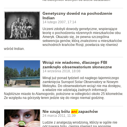
Genetyczny dowód na pochodzenie
Indian
14 lutego 2007, 17:14
Uczeni zdobyli dowody genetyczne, wspierające
teorię o pochodzeniu rdzennych mieszkańców obu
Ameryk. Okazało się, że pewna szczególna
sekwencja genów, którą znaleziono u mieszkańców
wschodnich krańców Rosji, powtarza się również
wśród Indian.
Wciąż nie wiadomo, dlaczego FBI
zamknęło obserwatorium słoneczne
14 września 2018, 18:08
Minął już ponad tydzień od nagłego tajemniczego
zamknięcia Sunspot Solar Observatory w Nowym
Meksyku. Do obserwatorium wciąż nie ma dostępu,
a władze nie udzielają żadnych informacji.
Najbliższe miasto to Alamogordo, położone w odległości około 25 kilometrów.
Ze względu na górzysty teren jedzie się do niego niemal godzinę.
Nie czują bólu
ani
zapachów
24 marca 2011, 11:39
Ludzie z analgezją wrodzoną, którzy w ogóle nie
odczuwają bólu, cierpią również na anosmię