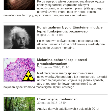
Po osiągnięciu wieku pomenopauzalnego wyższe
kobiety są bardziej zagrożone różnymi
nowotworami, w tym rakiem piersi, jelita grubego,
błony śluzowej trzonu macicy, nerek, jajnika,
nowotworami tarczycy, szpiczakiem mnogim oraz czerniakiem.
Po wirtualnym byciu Einsteinem ludzie
lepiej funkcjonują poznawczo
9 lipca 2018, 11:08
Po wirtualnym doświadczeniu posiadania ciała
Alberta Einsteina ludzie odblokowują niedostępne
wcześniej zasoby mentalne.
Melanina ochroni szpik przed
promieniowaniem
27 kwietnia 2010, 11:16
Radioterapia to znany sposób zwalczania
nowotworów. Ale podobnie jak inne kuracje, szkodzi
on bardzo pacjentowi. Pojawił się jednak sposób,
aby przed promieniowaniem ochronić to, co
najważniejsze: komórki macierzyste szpiku kostnego.
Coraz więcej roślinności
30 marca 2015, 15:54
Analiza danych satelitarnych z ostatnich 20 lat