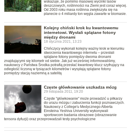
wskazuje, że pomimo masowej wycinki lasów
deszczowych, roślinności na Ziemi jest coraz więcej.
Od 2003 roku masa roślinna zwiększyła się na
planecie o 4 miliardy ton węgla zawarte w biomasie.
Kolejny chiński krok ku kwantowemu
internetowi. Wysłali splątane fotony
między dronami
18 stycznia 2021, 13:23
Chińczycy wykonali kolejny ważny krok w kierunku
stworzenia kwantowego internetu – przesłali
splątane fotony pomiędzy dwoma dronami
znajdującymi się kilometr od siebie. Jak już wcześniej informowaliśmy,
naukowcy z Państwa Środka potrafią przesłać kwantowy klucz szyfrujący na
odległość liczoną w tysiącach kilometrów i wysyłają splątane fotony
pomiędzy stacją naziemną a satelitą
Częste główkowanie uszkadza mózg
29 listopada 2011, 19:20
Częste "główkowanie" może prowadzić u piłkarzy
do urazu mózgu i zaburzenia funkcji poznawczych.
Naukowcy z College'u Medycznego Alberta
Einsteina Yeshiva University wykonywali
sportowcom badania obrazowe (obrazowanie
tensora dyfuzji) oraz przeprowadzali testy psychologiczne