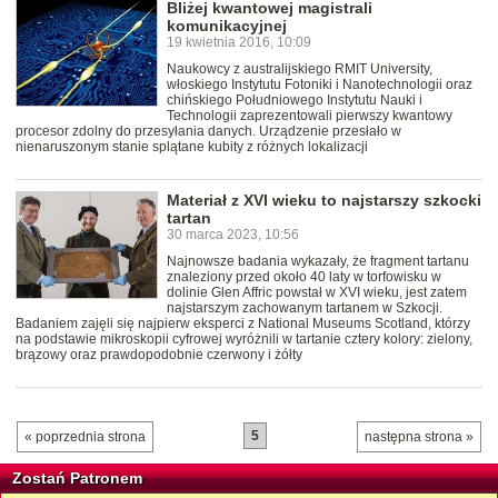
Bliżej kwantowej magistrali
komunikacyjnej
19 kwietnia 2016, 10:09
Naukowcy z australijskiego RMIT University,
włoskiego Instytutu Fotoniki i Nanotechnologii oraz
chińskiego Południowego Instytutu Nauki i
Technologii zaprezentowali pierwszy kwantowy
procesor zdolny do przesyłania danych. Urządzenie przesłało w
nienaruszonym stanie splątane kubity z różnych lokalizacji
Materiał z XVI wieku to najstarszy szkocki
tartan
30 marca 2023, 10:56
Najnowsze badania wykazały, że fragment tartanu
znaleziony przed około 40 laty w torfowisku w
dolinie Glen Affric powstał w XVI wieku, jest zatem
najstarszym zachowanym tartanem w Szkocji.
Badaniem zajęli się najpierw eksperci z National Museums Scotland, którzy
na podstawie mikroskopii cyfrowej wyróżnili w tartanie cztery kolory: zielony,
brązowy oraz prawdopodobnie czerwony i żółty
5
« poprzednia strona
następna strona »
Zostań Patronem