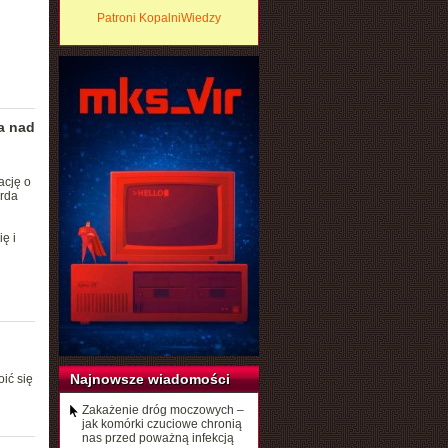
Patroni KopalniWiedzy
a nad
ację o
arda
ę i
Najnowsze wiadomości
ić się
Zakażenie dróg moczowych –
jak komórki czuciowe chronią
nas przed poważną infekcją