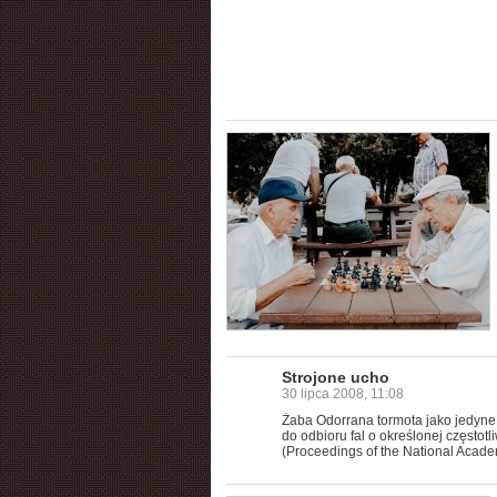
Strojone ucho
30 lipca 2008, 11:08
Żaba Odorrana tormota jako jedyne 
do odbioru fal o określonej często
(Proceedings of the National Acade