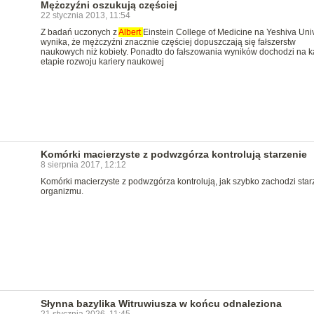
Mężczyźni oszukują częściej
22 stycznia 2013, 11:54
Z badań uczonych z
Albert
Einstein College of Medicine na Yeshiva Univ
wynika, że mężczyźni znacznie częściej dopuszczają się fałszerstw
naukowych niż kobiety. Ponadto do fałszowania wyników dochodzi na 
etapie rozwoju kariery naukowej
Komórki macierzyste z podwzgórza kontrolują starzenie
8 sierpnia 2017, 12:12
Komórki macierzyste z podwzgórza kontrolują, jak szybko zachodzi star
organizmu.
Słynna bazylika Witruwiusza w końcu odnaleziona