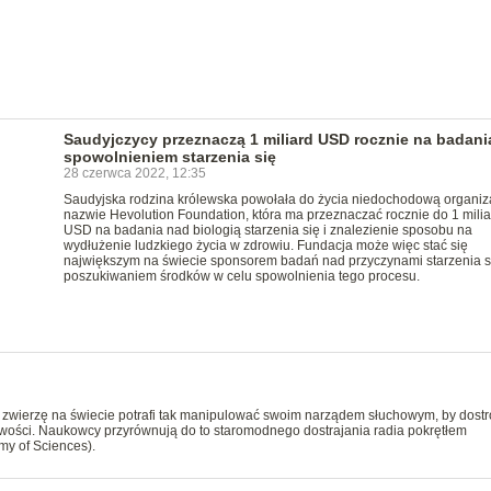
Saudyjczycy przeznaczą 1 miliard USD rocznie na badani
spowolnieniem starzenia się
28 czerwca 2022, 12:35
Saudyjska rodzina królewska powołała do życia niedochodową organiz
nazwie Hevolution Foundation, która ma przeznaczać rocznie do 1 mili
USD na badania nad biologią starzenia się i znalezienie sposobu na
wydłużenie ludzkiego życia w zdrowiu. Fundacja może więc stać się
największym na świecie sponsorem badań nad przyczynami starzenia si
poszukiwaniem środków w celu spowolnienia tego procesu.
zwierzę na świecie potrafi tak manipulować swoim narządem słuchowym, by dostro
tliwości. Naukowcy przyrównują do to staromodnego dostrajania radia pokrętłem
my of Sciences).