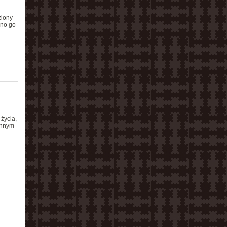
ziony
ono go
 życia,
onnym