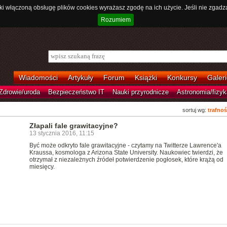
ki włączoną obsługę plików cookies wyrażasz zgodę na ich użycie. Jeśli nie zgadz
Rozumiem
Wiadomości
Artykuły
Forum
Książki
Konkursy
Galeri
Zdrowie/uroda
Bezpieczeństwo IT
Nauki przyrodnicze
Astronomia/fizyk
sortuj wg:
trafnoś
Złapali fale grawitacyjne?
13 stycznia 2016, 11:15
Być może odkryto fale grawitacyjne - czytamy na Twitterze Lawrence'a
Kraussa, kosmologa z Arizona State University. Naukowiec twierdzi, że
otrzymał z niezależnych źródeł potwierdzenie pogłosek, które krążą od
miesięcy.