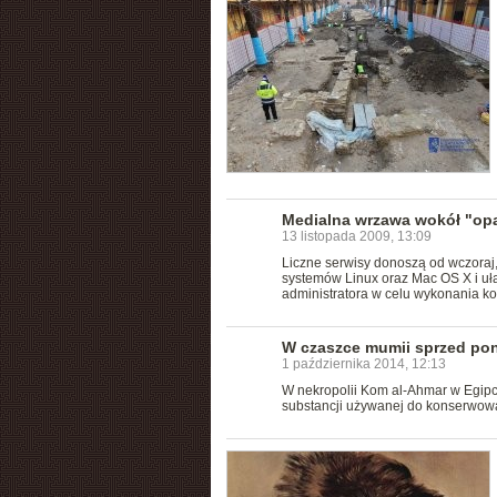
Medialna wrzawa wokół "op
13 listopada 2009, 13:09
Liczne serwisy donoszą od wczoraj
systemów Linux oraz Mac OS X i uł
administratora w celu wykonania ko
W czaszce mumii sprzed pona
1 października 2014, 12:13
W nekropolii Kom al-Ahmar w Egipci
substancji używanej do konserwowa