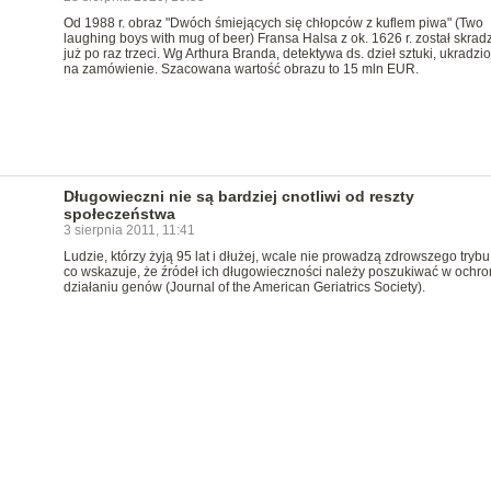
Od 1988 r. obraz "Dwóch śmiejących się chłopców z kuflem piwa" (Two
laughing boys with mug of beer) Fransa Halsa z ok. 1626 r. został skrad
już po raz trzeci. Wg Arthura Branda, detektywa ds. dzieł sztuki, ukradzi
na zamówienie. Szacowana wartość obrazu to 15 mln EUR.
Długowieczni nie są bardziej cnotliwi od reszty
społeczeństwa
3 sierpnia 2011, 11:41
Ludzie, którzy żyją 95 lat i dłużej, wcale nie prowadzą zdrowszego trybu
co wskazuje, że źródeł ich długowieczności należy poszukiwać w ochr
działaniu genów (Journal of the American Geriatrics Society).