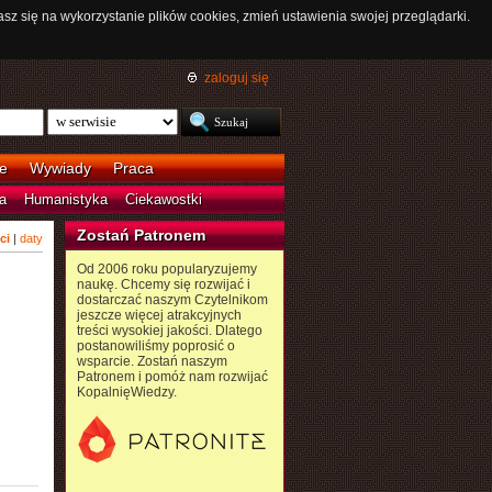
asz się na wykorzystanie plików cookies, zmień ustawienia swojej przeglądarki.
zaloguj się
e
Wywiady
Praca
a
Humanistyka
Ciekawostki
Zostań Patronem
ci
|
daty
Od 2006 roku popularyzujemy
naukę. Chcemy się rozwijać i
dostarczać naszym Czytelnikom
jeszcze więcej atrakcyjnych
treści wysokiej jakości. Dlatego
postanowiliśmy poprosić o
wsparcie. Zostań naszym
Patronem i pomóż nam rozwijać
KopalnięWiedzy.