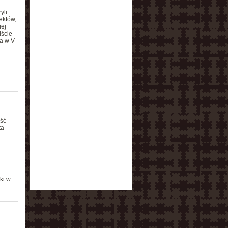
yli
ektów,
iej
iście
a w V
ęść
ta
ki w