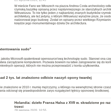
21 stycznia 2026, 11:45
W mieście Fano we Włoszech na piazza Andrea Costa archeolodzy odkr
rzymską bazylikę opisaną przez najsłynniejszego ze starożytnych archit
Witruwiusza. To nie tylko jeden z najbardziej znanych budynków rzymsk
architektury, ale też jedyny, o którym Witruwiusz wyraźnie pisze, że osob
nadzorował jego budowę. Został on opisany przez wielkiego Rzymianin
księdze jego monumentalnego dzieła De architectura.
atentowania sudo"
, jakoby Microsoft opatentował opensource'ową technologię sudo. Stanowi ona cz
atwia zarządzanie komputerem. Pozwala bowiem na łatwe zalogowanie się do kon
nkretnych operacji, których nie można przeprowadzić z konta użytkownika.
d 2 tys. lat znaleziono odbicie naczyń opony twardej
e znaleziono w 2010 r. mumię mężczyzny, u którego na wewnętrznej stronie czasz
nia odcisnął się prawdopodobnie zarys rozgałęzień tętnicy oponowej środkowej.
Holandia: dzieło Fransa Halsa z XVII w. skradzione po raz
trzeci
28 sierpnia 2020, 10:55