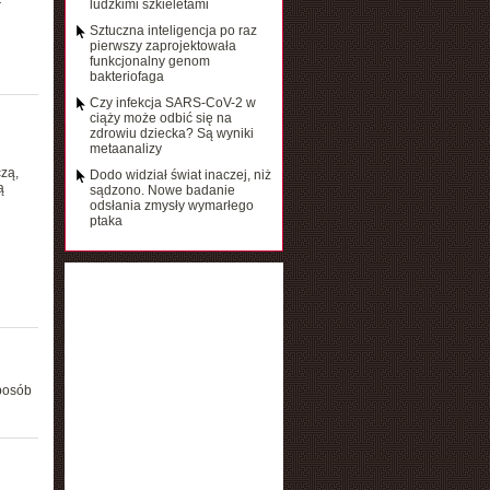
ludzkimi szkieletami
r
Sztuczna inteligencja po raz
pierwszy zaprojektowała
funkcjonalny genom
bakteriofaga
Czy infekcja SARS-CoV-2 w
ciąży może odbić się na
zdrowiu dziecka? Są wyniki
metaanalizy
zą,
Dodo widział świat inaczej, niż
ą
sądzono. Nowe badanie
odsłania zmysły wymarłego
ptaka
posób