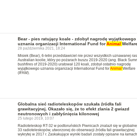
Bear - pies ratujący koale - zdobył nagrodę wyjątkowego
uznania organizacji International Fund for
Animal
Welfar
28 października 2021, 18:24
Misiek (Bear), 6-letni przedstawiciel nie przez wszystkich uznawanej ra
Australian koolie, który po pożarach buszu 2019-2020 (ang. Black Sum
bushfires of 2019-2020) uratował 120 koali, zdobył ostatnio nagrodę
wyjątkowego uznania organizacji International Fund for
Animal
Welfare
(IFAW).
Globalna sieć radioteleskopów szukała źródła fali
grawitacyjnej. Okazało się, że to efekt zlania 2 gwiazd
neutronowych i zabłyśnięcia kilonowej
25 lutego 2019, 10:07
Radioteleskop RT-32 w podtoruńskich Piwnicach znalazł się w globalnej
33 radioteleskopów, utworzonej do obserwacji źródła fali grawitacyjnej
wykrytej w 2017 r. Zaskakujące wyniki badań zostały opisane na łamac