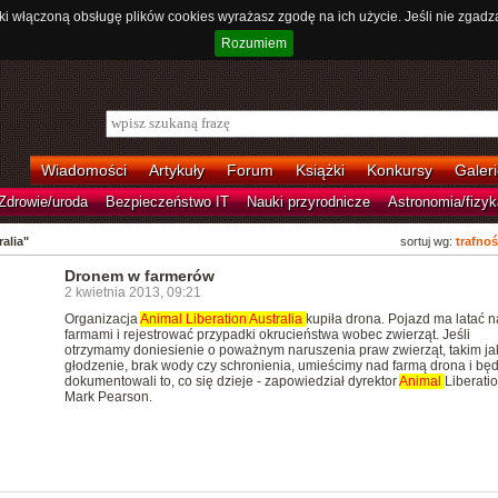
ki włączoną obsługę plików cookies wyrażasz zgodę na ich użycie. Jeśli nie zgadz
Rozumiem
Wiadomości
Artykuły
Forum
Książki
Konkursy
Galeri
Zdrowie/uroda
Bezpieczeństwo IT
Nauki przyrodnicze
Astronomia/fizyk
alia"
sortuj wg:
trafnoś
Dronem w farmerów
2 kwietnia 2013, 09:21
Organizacja
Animal
Liberation
Australia
kupiła drona. Pojazd ma latać 
farmami i rejestrować przypadki okrucieństwa wobec zwierząt. Jeśli
otrzymamy doniesienie o poważnym naruszenia praw zwierząt, takim jak
głodzenie, brak wody czy schronienia, umieścimy nad farmą drona i bę
dokumentowali to, co się dzieje - zapowiedział dyrektor
Animal
Liberatio
Mark Pearson.