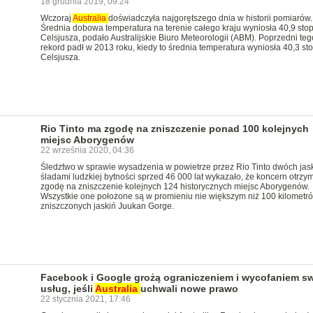
18 grudnia 2019, 09:24
Wczoraj
Australia
doświadczyła najgorętszego dnia w historii pomiarów.
Średnia dobowa temperatura na terenie całego kraju wyniosła 40,9 sto
Celsjusza, podało Australijskie Biuro Meteorologii (ABM). Poprzedni teg
rekord padł w 2013 roku, kiedy to średnia temperatura wyniosła 40,3 st
Celsjusza.
Rio Tinto ma zgodę na zniszczenie ponad 100 kolejnych
miejsc Aborygenów
22 września 2020, 04:36
Śledztwo w sprawie wysadzenia w powietrze przez Rio Tinto dwóch jask
śladami ludzkiej bytności sprzed 46 000 lat wykazało, że koncern otrzym
zgodę na zniszczenie kolejnych 124 historycznych miejsc Aborygenów.
Wszystkie one położone są w promieniu nie większym niż 100 kilometr
zniszczonych jaskiń Juukan Gorge.
Facebook i Google grożą ograniczeniem i wycofaniem s
usług, jeśli
Australia
uchwali nowe prawo
22 stycznia 2021, 17:46