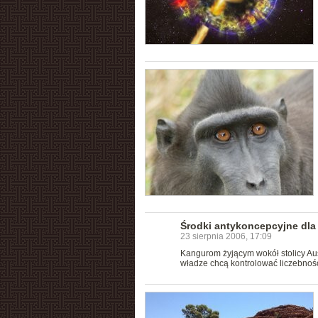
Środki antykoncepcyjne dl
23 sierpnia 2006, 17:09
Kangurom żyjącym wokół stolicy Au
władze chcą kontrolować liczebność 