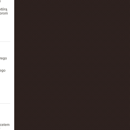
e
którą
torom
órego
cego
 celem
w