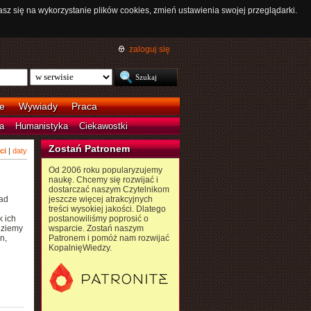
asz się na wykorzystanie plików cookies, zmień ustawienia swojej przeglądarki.
zaloguj się
e
Wywiady
Praca
a
Humanistyka
Ciekawostki
Zostań Patronem
ci
|
daty
Od 2006 roku popularyzujemy
naukę. Chcemy się rozwijać i
dostarczać naszym Czytelnikom
nad
jeszcze więcej atrakcyjnych
treści wysokiej jakości. Dlatego
 ich
postanowiliśmy poprosić o
dziemy
wsparcie. Zostań naszym
n,
Patronem i pomóż nam rozwijać
KopalnięWiedzy.