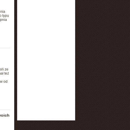
pnia
o typu
opnia
iń ze
ał też
ów od
woich