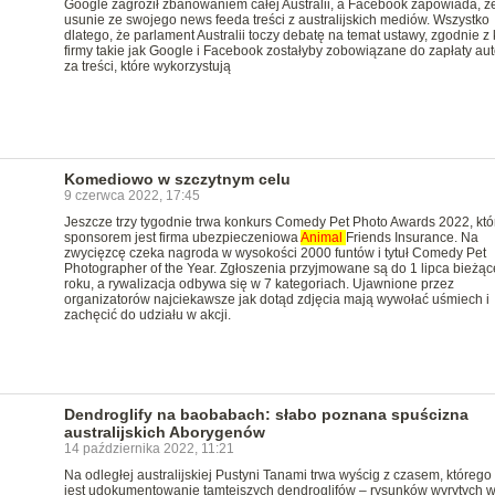
Google zagroził zbanowaniem całej Australii, a Facebook zapowiada, ż
usunie ze swojego news feeda treści z australijskich mediów. Wszystko
dlatego, że parlament Australii toczy debatę na temat ustawy, zgodnie z 
firmy takie jak Google i Facebook zostałyby zobowiązane do zapłaty au
za treści, które wykorzystują
Komediowo w szczytnym celu
9 czerwca 2022, 17:45
Jeszcze trzy tygodnie trwa konkurs Comedy Pet Photo Awards 2022, kt
sponsorem jest firma ubezpieczeniowa
Animal
Friends Insurance. Na
zwycięzcę czeka nagroda w wysokości 2000 funtów i tytuł Comedy Pet
Photographer of the Year. Zgłoszenia przyjmowane są do 1 lipca bieżą
roku, a rywalizacja odbywa się w 7 kategoriach. Ujawnione przez
organizatorów najciekawsze jak dotąd zdjęcia mają wywołać uśmiech i
zachęcić do udziału w akcji.
Dendroglify na baobabach: słabo poznana spuścizna
australijskich Aborygenów
14 października 2022, 11:21
Na odległej australijskiej Pustyni Tanami trwa wyścig z czasem, którego
jest udokumentowanie tamtejszych dendroglifów – rysunków wyrytych 