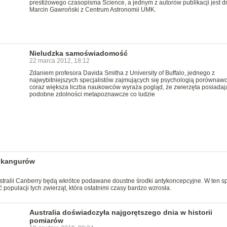
prestiżowego czasopisma Science, a jednym z autorów publikacji jest d
Marcin Gawroński z Centrum Astronomii UMK.
Nieludzka samoświadomość
22 marca 2012, 18:12
Zdaniem profesora Davida Smitha z University of Buffalo, jednego z
najwybitniejszych specjalistów zajmujących się psychologią porównawc
coraz większa liczba naukowców wyraża pogląd, że zwierzęta posiadaj
podobne zdolności metapoznawcze co ludzie
a kangurów
stralii Canberry będą wkrótce podawane doustne środki antykoncepcyjne. W ten s
populacji tych zwierząt, która ostatnimi czasy bardzo wzrosła.
Australia doświadczyła najgorętszego dnia w historii
pomiarów