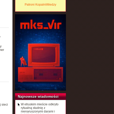
Patroni KopalniWiedzy
e
sy
mer
Najnowsze wiadomości
W etruskim mieście odkryto
 sieci
rytualną studnię z
nienaruszonymi darami i
h