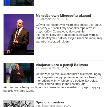
Menedżerowie Microsoftu ukarani
30 września 2009, 11:14
Główni menedżerowie Microsoftu zostali ukarani za
pierwszy w historii firmy spadek tempa wzrostu
przychodów. Co prawda,jak wcześniej
informowaliśmy, ich pensje podstawowe wzrosły,
jednak otrzymali pakiety akcji o znacznie mniejszej
wartości, niż przed rokiem.
Akcjonariusze o pensji Ballmera
21 września 2009, 12:35
Od bieżącego roku akcjonariusze Microsoftu będą
mogli wyrazić swoją opinię na temat zarobków
menedżerów firmy. Ich pensje będzie, jak dotąd,
ustalał zarząd firmy, jednak co trzy lata
akcjonariusze będą mogli poprzez głosowanie stwierdzić, czy zgadzają się
na takie wynagrodzenie.
Spór o autorstwo
3 października 2008, 10:49