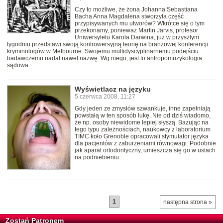
Czy to możliwe, że żona Johanna Sebastiana
Bacha Anna Magdalena stworzyła część
przypisywanych mu utworów? Wkrótce się o tym
przekonamy, ponieważ Martin Jarvis, profesor
Uniwersytetu Karola Darwina, już w przyszłym
tygodniu przedstawi swoją kontrowersyjną teorię na branżowej konferencji
kryminologów w Melbourne. Swojemu multidyscyplinarnemu podejściu
badawczemu nadał nawet nazwę. Wg niego, jest to antropomuzykologia
sądowa.
Wyświetlacz na języku
5 czerwca 2008, 11:27
Gdy jeden ze zmysłów szwankuje, inne zapełniają
powstałą w ten sposób lukę. Nie od dziś wiadomo,
że np. osoby niewidome lepiej słyszą. Bazując na
tego typu zależnościach, naukowcy z laboratorium
TIMC koło Grenoble opracowali stymulator języka
dla pacjentów z zaburzeniami równowagi. Podobnie
jak aparat ortodontyczny, umieszcza się go w ustach
na podniebieniu.
1
następna strona »
Zostań Patronem