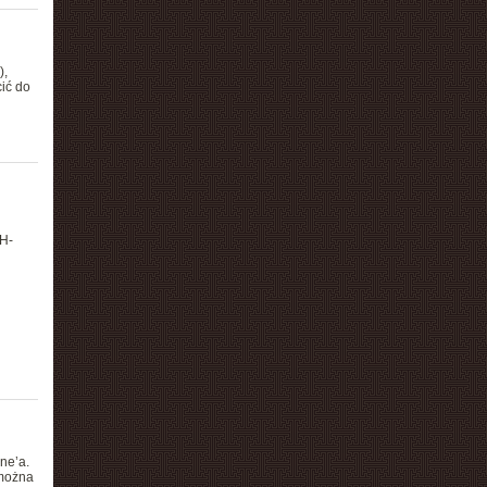
),
ić do
GH-
ne’a.
 można