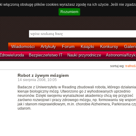
ki włączoną obsługę plików cookies wyrażasz zgodę na ich użycie. Jeśli nie zgadz
Rozumiem
Wiadomości
Artykuły
Forum
Książki
Konkursy
Galeri
Zdrowie/uroda
Bezpieczeństwo IT
Nauki przyrodnicze
Astronomia/fizyk
sortuj wg:
trafnoś
Robot z żywym mózgiem
14 sierpnia 2008, 10:05
Badacze z Uniwersytetu w Reading zbudowali robota, którego działani
kieruje biologiczny mózg. Utworzono go z wyhodowanych uprzednio
neuronów. Dzięki swojemu wynalazkowi akademicy chcą się przyjrzeć
zarówno rozwojowi i pracy zdrowego mózgu, np. formowaniu się wspom
jak i stanom nieprawidłowym, m.in. chorobie Alzheimera, Parkinsona cz
udarom.