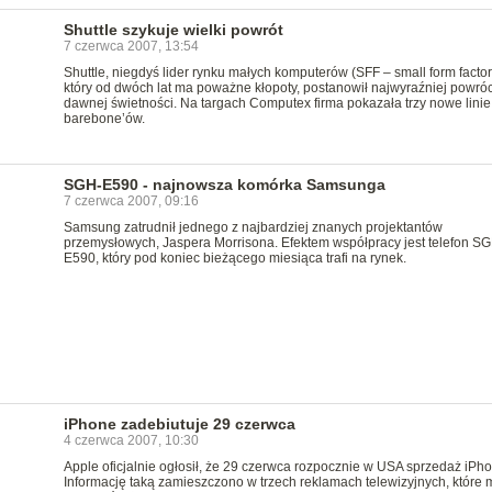
Shuttle szykuje wielki powrót
7 czerwca 2007, 13:54
Shuttle, niegdyś lider rynku małych komputerów (SFF – small form factor
który od dwóch lat ma poważne kłopoty, postanowił najwyraźniej powróc
dawnej świetności. Na targach Computex firma pokazała trzy nowe linie
barebone’ów.
SGH-E590 - najnowsza komórka Samsunga
7 czerwca 2007, 09:16
Samsung zatrudnił jednego z najbardziej znanych projektantów
przemysłowych, Jaspera Morrisona. Efektem współpracy jest telefon S
E590, który pod koniec bieżącego miesiąca trafi na rynek.
iPhone zadebiutuje 29 czerwca
4 czerwca 2007, 10:30
Apple oficjalnie ogłosił, że 29 czerwca rozpocznie w USA sprzedaż iPho
Informację taką zamieszczono w trzech reklamach telewizyjnych, które