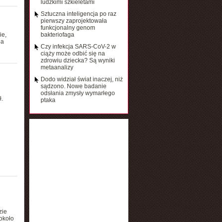
ludzkimi szkieletami
Sztuczna inteligencja po raz
pierwszy zaprojektowała
funkcjonalny genom
ie,
bakteriofaga
ia
Czy infekcja SARS-CoV-2 w
ciąży może odbić się na
zdrowiu dziecka? Są wyniki
metaanalizy
Dodo widział świat inaczej, niż
sądzono. Nowe badanie
odsłania zmysły wymarłego
.
ptaka
zie
około