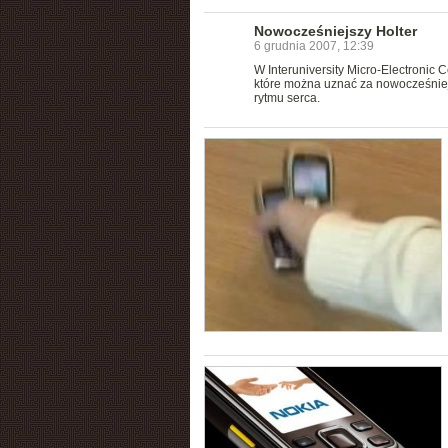
Nowocześniejszy Holter
6 grudnia 2007, 12:39
W Interuniversity Micro-Electronic
które można uznać za nowocześniej
rytmu serca.