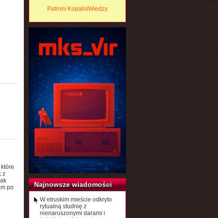
Patroni KopalniWiedzy
 które
 z
nak
Najnowsze wiadomości
em po
W etruskim mieście odkryto
rytualną studnię z
nienaruszonymi darami i