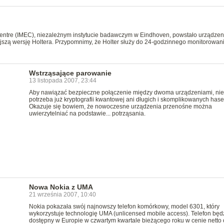
 Centre (IMEC), niezależnym instytucie badawczym w Eindhoven, powstało urządzen
szą wersję Holtera. Przypomnimy, że Holter służy do 24-godzinnego monitorowan
Wstrząsające parowanie
13 listopada 2007, 23:44
Aby nawiązać bezpieczne połączenie między dwoma urządzeniami, nie
potrzeba już kryptografii kwantowej ani długich i skomplikowanych haseł
Okazuje się bowiem, że nowoczesne urządzenia przenośne można
uwierzytelniać na podstawie... potrząsania.
Nowa Nokia z UMA
21 września 2007, 10:40
Nokia pokazała swój najnowszy telefon komórkowy, model 6301, który
wykorzystuje technologię UMA (unlicensed mobile access). Telefon będ
dostępny w Europie w czwartym kwartale bieżącego roku w cenie netto 