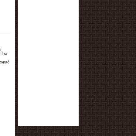
i
ładów
ekonać