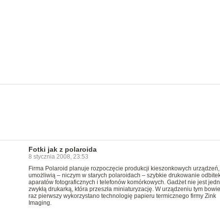
Fotki jak z polaroida
8 stycznia 2008, 23:53
Firma Polaroid planuje rozpoczęcie produkcji kieszonkowych urządzeń,
umożliwią – niczym w starych polaroidach – szybkie drukowanie odbitek
aparatów fotograficznych i telefonów komórkowych. Gadżet nie jest jed
zwykłą drukarką, która przeszła miniaturyzację. W urządzeniu tym bowi
raz pierwszy wykorzystano technologię papieru termicznego firmy Zink
Imaging.