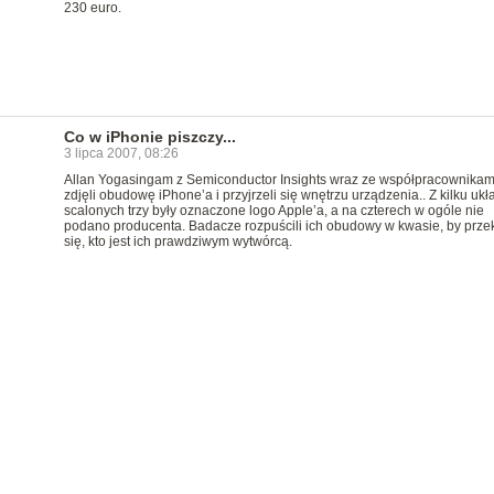
230 euro.
Co w iPhonie piszczy...
3 lipca 2007, 08:26
Allan Yogasingam z Semiconductor Insights wraz ze współpracownikam
zdjęli obudowę iPhone’a i przyjrzeli się wnętrzu urządzenia.. Z kilku uk
scalonych trzy były oznaczone logo Apple’a, a na czterech w ogóle nie
podano producenta. Badacze rozpuścili ich obudowy w kwasie, by prz
się, kto jest ich prawdziwym wytwórcą.