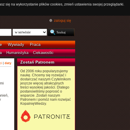
asz się na wykorzystanie plików cookies, zmień ustawienia swojej przeglądarki.
zaloguj się
e
Wywiady
Praca
a
Humanistyka
Ciekawostki
Zostań Patronem
ci
|
daty
Od 2006 roku popularyzujemy
naukę. Chcemy się rozwijać i
dostarczać naszym Czytelnikom
ami
jeszcze więcej atrakcyjnych
treści wysokiej jakości. Dlatego
postanowiliśmy poprosić o
nień,
wsparcie. Zostań naszym
y
Patronem i pomóż nam rozwijać
KopalnięWiedzy.