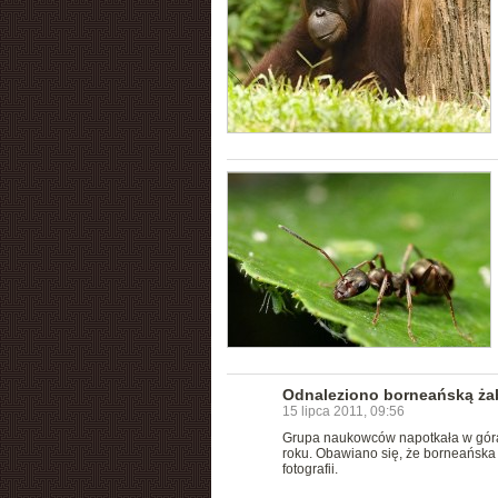
Odnaleziono borneańską ża
15 lipca 2011, 09:56
Grupa naukowców napotkała w gó
roku. Obawiano się, że borneańska 
fotografii.