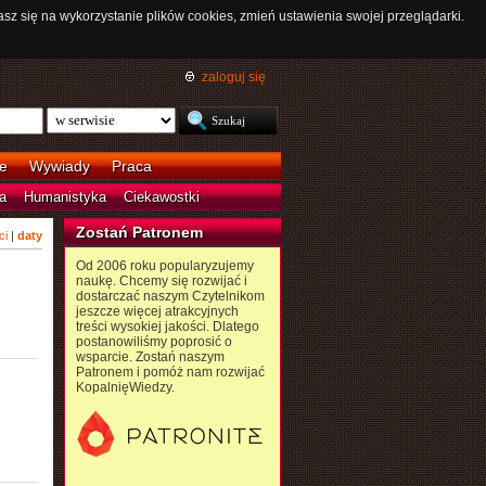
asz się na wykorzystanie plików cookies, zmień ustawienia swojej przeglądarki.
zaloguj się
e
Wywiady
Praca
a
Humanistyka
Ciekawostki
Zostań Patronem
ci
|
daty
Od 2006 roku popularyzujemy
naukę. Chcemy się rozwijać i
dostarczać naszym Czytelnikom
jeszcze więcej atrakcyjnych
treści wysokiej jakości. Dlatego
postanowiliśmy poprosić o
wsparcie. Zostań naszym
Patronem i pomóż nam rozwijać
KopalnięWiedzy.