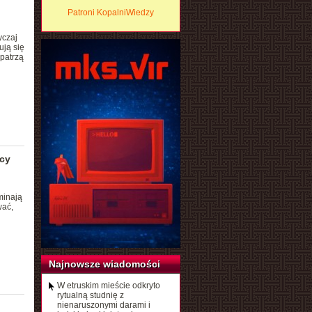
Patroni KopalniWiedzy
yczaj
ują się
 patrzą
ący
minają
wać,
Najnowsze wiadomości
W etruskim mieście odkryto
rytualną studnię z
nienaruszonymi darami i