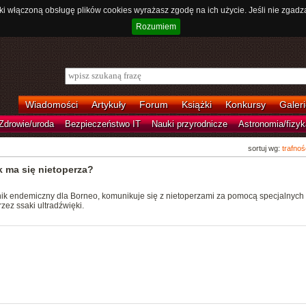
ki włączoną obsługę plików cookies wyrażasz zgodę na ich użycie. Jeśli nie zgadz
Rozumiem
Wiadomości
Artykuły
Forum
Książki
Konkursy
Galeri
Zdrowie/uroda
Bezpieczeństwo IT
Nauki przyrodnicze
Astronomia/fizyk
sortuj wg:
trafnoś
 ma się nietoperza?
k endemiczny dla Borneo, komunikuje się z nietoperzami za pomocą specjalnych
rzez ssaki ultradźwięki.