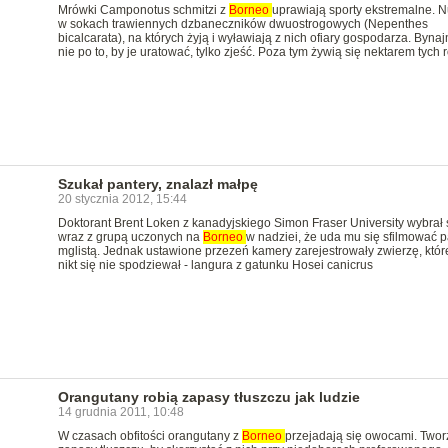
Mrówki Camponotus schmitzi z
Borneo
uprawiają sporty ekstremalne. N
w sokach trawiennych dzbaneczników dwuostrogowych (Nepenthes
bicalcarata), na których żyją i wyławiają z nich ofiary gospodarza. Bynaj
nie po to, by je uratować, tylko zjeść. Poza tym żywią się nektarem tych r
Szukał pantery, znalazł małpę
20 stycznia 2012, 15:44
Doktorant Brent Loken z kanadyjskiego Simon Fraser University wybrał 
wraz z grupą uczonych na
Borneo
w nadziei, że uda mu się sfilmować p
mglistą. Jednak ustawione przezeń kamery zarejestrowały zwierzę, któ
nikt się nie spodziewał - langura z gatunku Hosei canicrus
Orangutany robią zapasy tłuszczu jak ludzie
14 grudnia 2011, 10:48
W czasach obfitości orangutany z
Borneo
przejadają się owocami. Twor