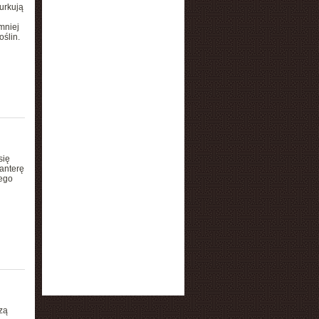
urkują
mniej
oślin.
się
anterę
rego
zą