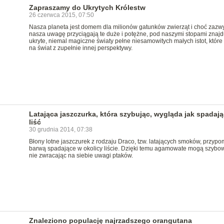
Zapraszamy do Ukrytych Królestw
26 czerwca 2015, 07:50
Nasza planeta jest domem dla milionów gatunków zwierząt i choć zazw
nasza uwagę przyciągają te duże i potężne, pod naszymi stopami znajd
ukryte, niemal magiczne światy pełne niesamowitych małych istot, które
na świat z zupełnie innej perspektywy.
Latająca jaszczurka, która szybując, wygląda jak spadaj
liść
30 grudnia 2014, 07:38
Błony lotne jaszczurek z rodzaju Draco, tzw. latających smoków, przypo
barwą spadające w okolicy liście. Dzięki temu agamowate mogą szybo
nie zwracając na siebie uwagi ptaków.
Znaleziono populację najrzadszego orangutana