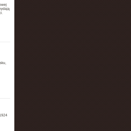
owej
wydają
i.
sku,
 1924