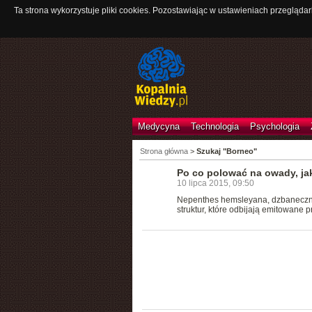
Ta strona wykorzystuje pliki cookies. Pozostawiając w ustawieniach przeglądar
Medycyna
Technologia
Psychologia
Strona główna
>
Szukaj "Borneo"
Po co polować na owady, jak
10 lipca 2015, 09:50
Nepenthes hemsleyana, dzbaneczni
struktur, które odbijają emitowane p