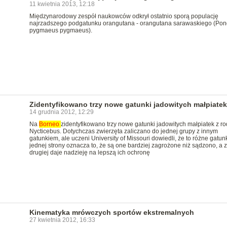
11 kwietnia 2013, 12:18
Międzynarodowy zespół naukowców odkrył ostatnio sporą populację
najrzadszego podgatunku orangutana - orangutana sarawaskiego (Po
pygmaeus pygmaeus).
Zidentyfikowano trzy nowe gatunki jadowitych małpiatek
14 grudnia 2012, 12:29
Na
Borneo
zidentyfikowano trzy nowe gatunki jadowitych małpiatek z ro
Nycticebus. Dotychczas zwierzęta zaliczano do jednej grupy z innym
gatunkiem, ale uczeni University of Missouri dowiedli, że to różne gatunk
jednej strony oznacza to, że są one bardziej zagrożone niż sądzono, a z
drugiej daje nadzieję na lepszą ich ochronę
Kinematyka mrówczych sportów ekstremalnych
27 kwietnia 2012, 16:33