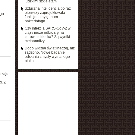
ludzkimi szkieletami
Sztuczna inteligencja po raz
pierwszy zaprojektowała
ngo
funkcjonalny genom
bakteriofaga
Czy infekcja SARS-CoV-2 w
ciąży może odbić się na
zdrowiu dziecka? Są wyniki
metaanalizy
Dodo widział świat inaczej, niż
sądzono. Nowe badanie
odsłania zmysły wymarłego
ptaka
dzaju
i. Z