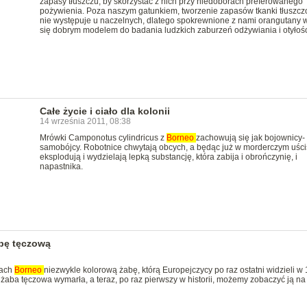
zapasy tłuszczu, by skorzystać z nich przy niedoborach preferowanego
pożywienia. Poza naszym gatunkiem, tworzenie zapasów tkanki tłuszcz
nie występuje u naczelnych, dlatego spokrewnione z nami orangutany 
się dobrym modelem do badania ludzkich zaburzeń odżywiania i otyłośc
Całe życie i ciało dla kolonii
14 września 2011, 08:38
Mrówki Camponotus cylindricus z
Borneo
zachowują się jak bojownicy-
samobójcy. Robotnice chwytają obcych, a będąc już w morderczym uści
eksplodują i wydzielają lepką substancję, która zabija i obrończynię, i
napastnika.
bę tęczową
rach
Borneo
niezwykle kolorową żabę, którą Europejczycy po raz ostatni widzieli w
żaba tęczowa wymarła, a teraz, po raz pierwszy w historii, możemy zobaczyć ją na