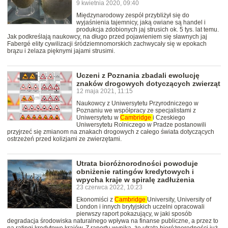
9 kwietnia 2020, 09:40
Międzynarodowy zespół przybliżył się do
wyjaśnienia tajemnicy, jaką owiane są handel i
produkcja zdobionych jaj strusich ok. 5 tys. lat temu.
Jak podkreślają naukowcy, na długo przed pojawieniem się sławnych jaj
Fabergé elity cywilizacji śródziemnomorskich zachwycały się w epokach
brązu i żelaza pięknymi jajami strusimi.
Uczeni z Poznania zbadali ewolucję
znaków drogowych dotyczących zwierząt
12 maja 2021, 11:15
Naukowcy z Uniwersytetu Przyrodniczego w
Poznaniu we współpracy ze specjalistami z
Uniwersytetu w
Cambridge
i Czeskiego
Uniwersytetu Rolniczego w Pradze postanowili
przyjrzeć się zmianom na znakach drogowych z całego świata dotyczących
ostrzeżeń przed kolizjami ze zwierzętami.
Utrata bioróżnorodności powoduje
obniżenie ratingów kredytowych i
wpycha kraje w spiralę zadłużenia
23 czerwca 2022, 10:23
Ekonomiści z
Cambridge
University, University of
London i innych brytyjskich uczelni opracowali
pierwszy raport pokazujący, w jaki sposób
degradacja środowiska naturalnego wpływa na finanse publiczne, a przez to