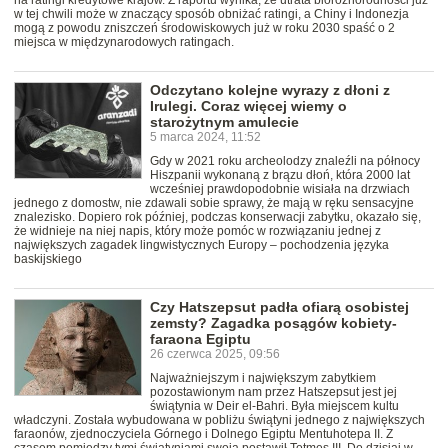
na ratingi kredytowe krajów. Z raportu wynika, że utrata bioróżnorodności już
w tej chwili może w znaczący sposób obniżać ratingi, a Chiny i Indonezja
mogą z powodu zniszczeń środowiskowych już w roku 2030 spaść o 2
miejsca w międzynarodowych ratingach.
Odczytano kolejne wyrazy z dłoni z
Irulegi. Coraz więcej wiemy o
starożytnym amulecie
5 marca 2024, 11:52
Gdy w 2021 roku archeolodzy znaleźli na północy
Hiszpanii wykonaną z brązu dłoń, która 2000 lat
wcześniej prawdopodobnie wisiała na drzwiach
jednego z domostw, nie zdawali sobie sprawy, że mają w ręku sensacyjne
znalezisko. Dopiero rok później, podczas konserwacji zabytku, okazało się,
że widnieje na niej napis, który może pomóc w rozwiązaniu jednej z
największych zagadek lingwistycznych Europy – pochodzenia języka
baskijskiego
Czy Hatszepsut padła ofiarą osobistej
zemsty? Zagadka posągów kobiety-
faraona Egiptu
26 czerwca 2025, 09:56
Najważniejszym i największym zabytkiem
pozostawionym nam przez Hatszepsut jest jej
świątynia w Deir el-Bahri. Była miejscem kultu
władczyni. Została wybudowana w pobliżu świątyni jednego z największych
faraonów, zjednoczyciela Górnego i Dolnego Egiptu Mentuhotepa II. Z