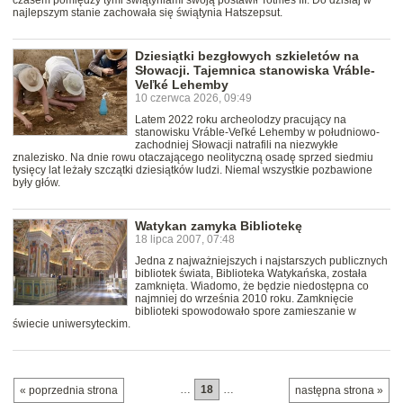
czasem pomiędzy tymi świątyniami swoją postawił Totmes III. Do dzisiaj w
najlepszym stanie zachowała się świątynia Hatszepsut.
Dziesiątki bezgłowych szkieletów na
Słowacji. Tajemnica stanowiska Vráble-
Veľké Lehemby
10 czerwca 2026, 09:49
Latem 2022 roku archeolodzy pracujący na
stanowisku Vráble-Veľké Lehemby w południowo-
zachodniej Słowacji natrafili na niezwykłe
znalezisko. Na dnie rowu otaczającego neolityczną osadę sprzed siedmiu
tysięcy lat leżały szczątki dziesiątków ludzi. Niemal wszystkie pozbawione
były głów.
Watykan zamyka Bibliotekę
18 lipca 2007, 07:48
Jedna z najważniejszych i najstarszych publicznych
bibliotek świata, Biblioteka Watykańska, została
zamknięta. Wiadomo, że będzie niedostępna co
najmniej do września 2010 roku. Zamknięcie
biblioteki spowodowało spore zamieszanie w
świecie uniwersyteckim.
…
18
…
« poprzednia strona
następna strona »