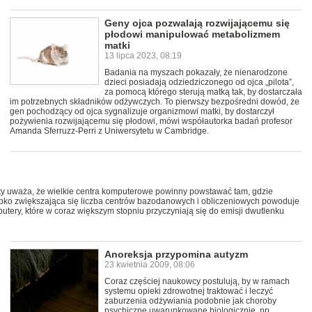
Geny ojca pozwalają rozwijającemu się
płodowi manipulować metabolizmem
matki
13 lipca 2023, 08:19
Badania na myszach pokazały, że nienarodzone
dzieci posiadają odziedziczonego od ojca „pilota”,
za pomocą którego sterują matką tak, by dostarczała
im potrzebnych składników odżywczych. To pierwszy bezpośredni dowód, że
gen pochodzący od ojca sygnalizuje organizmowi matki, by dostarczył
pożywienia rozwijającemu się płodowi, mówi współautorka badań profesor
Amanda Sferruzz-Perri z Uniwersytetu w Cambridge.
ty uważa, że wielkie centra komputerowe powinny powstawać tam, gdzie
ybko zwiększająca się liczba centrów bazodanowych i obliczeniowych powoduje
utery, które w coraz większym stopniu przyczyniają się do emisji dwutlenku
Anoreksja przypomina autyzm
23 kwietnia 2009, 08:06
Coraz częściej naukowcy postulują, by w ramach
systemu opieki zdrowotnej traktować i leczyć
zaburzenia odżywiania podobnie jak choroby
psychiczne uwarunkowane biologicznie, np.