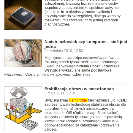
schizofrenię. Uważają też, że mają one cechy
wspólne z zaburzeniami ze spektrum autyzmu
(chodzi m.in. o nieelastyczność myślenia i
przywiązanie do szczegółów), dlatego warto by
rozważyć umieszczenie ich w jednej kategorii
diagnostycznej.
Nicień, człowiek czy komputer – sieć jest
jedna
24 kwietnia 2010, 12:53
Międzynarodowa ekipa naukowców porównała
strukturę trzech typów sieci: układu scalonego,
układu nerwowego nicienia i mózgu człowieka.
Wszystkie wykazują te same podstawowe
właściwości. Cios dla mitu o wyjątkowości człowieka?
Stabilizacja obrazu w smartfonach
5 maja 2011, 11:10
Brytyjska firma
Cambridge
Mechatronics Ltd. (CML)
zaprezentowała technologię stabilizacji obrazu dla
aparatów fotograficznych umieszczanych w
smartfonach. OIS (Optical Image Stabilisation)
korzysta z niklowo-tytanowego stopu z pamięcią
kształtu oraz wyspecjalizowanego układu ASIC
odpowiedzialnego za chłodzenie i ogrzewanie
całości.