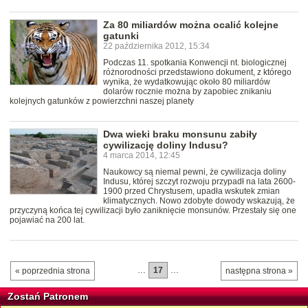
Za 80 miliardów można ocalić kolejne
gatunki
22 października 2012, 15:34
Podczas 11. spotkania Konwencji nt. biologicznej
różnorodności przedstawiono dokument, z którego
wynika, że wydatkowując około 80 miliardów
dolarów rocznie można by zapobiec znikaniu
kolejnych gatunków z powierzchni naszej planety
Dwa wieki braku monsunu zabiły
cywilizację doliny Indusu?
4 marca 2014, 12:45
Naukowcy są niemal pewni, że cywilizacja doliny
Indusu, której szczyt rozwoju przypadł na lata 2600-
1900 przed Chrystusem, upadła wskutek zmian
klimatycznych. Nowo zdobyte dowody wskazują, że
przyczyną końca tej cywilizacji było zaniknięcie monsunów. Przestały się one
pojawiać na 200 lat.
…
17
…
« poprzednia strona
następna strona »
Zostań Patronem