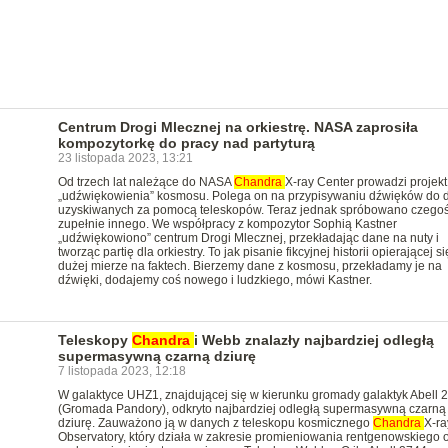
Centrum Drogi Mlecznej na orkiestrę. NASA zaprosiła
kompozytorkę do pracy nad partyturą
23 listopada 2023, 13:21
Od trzech lat należące do NASA
Chandra
X-ray Center prowadzi projekt
„udźwiękowienia” kosmosu. Polega on na przypisywaniu dźwięków do 
uzyskiwanych za pomocą teleskopów. Teraz jednak spróbowano czego
zupełnie innego. We współpracy z kompozytor Sophią Kastner
„udźwiękowiono” centrum Drogi Mlecznej, przekładając dane na nuty i
tworząc partię dla orkiestry. To jak pisanie fikcyjnej historii opierającej s
dużej mierze na faktech. Bierzemy dane z kosmosu, przekładamy je na
dźwięki, dodajemy coś nowego i ludzkiego, mówi Kastner.
Teleskopy
Chandra
i Webb znalazły najbardziej odległą
supermasywną czarną dziurę
7 listopada 2023, 12:18
W galaktyce UHZ1, znajdującej się w kierunku gromady galaktyk Abell 
(Gromada Pandory), odkryto najbardziej odległą supermasywną czarną
dziurę. Zauważono ją w danych z teleskopu kosmicznego
Chandra
X-ra
Observatory, który działa w zakresie promieniowania rentgenowskiego 