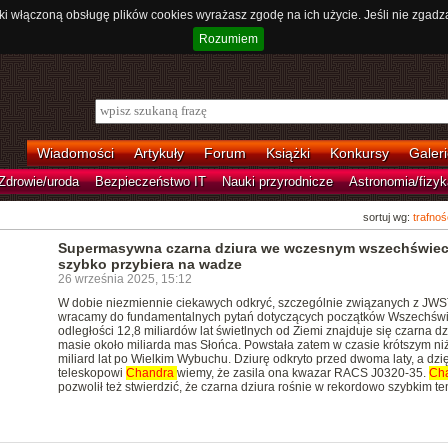
ki włączoną obsługę plików cookies wyrażasz zgodę na ich użycie. Jeśli nie zgadz
Rozumiem
Wiadomości
Artykuły
Forum
Książki
Konkursy
Galeri
Zdrowie/uroda
Bezpieczeństwo IT
Nauki przyrodnicze
Astronomia/fizyk
sortuj wg:
trafnoś
Supermasywna czarna dziura we wczesnym wszechświec
szybko przybiera na wadze
26 września 2025, 15:12
W dobie niezmiennie ciekawych odkryć, szczególnie związanych z JWS
wracamy do fundamentalnych pytań dotyczących początków Wszechświ
odległości 12,8 miliardów lat świetlnych od Ziemi znajduje się czarna dz
masie około miliarda mas Słońca. Powstała zatem w czasie krótszym ni
miliard lat po Wielkim Wybuchu. Dziurę odkryto przed dwoma laty, a dzię
teleskopowi
Chandra
wiemy, że zasila ona kwazar RACS J0320-35.
Ch
pozwolił też stwierdzić, że czarna dziura rośnie w rekordowo szybkim te