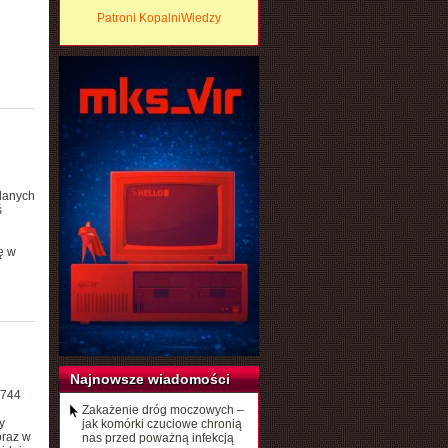
Patroni KopalniWiedzy
danych
ś
ię w
Najnowsze wiadomości
2744
Zakażenie dróg moczowych –
y
jak komórki czuciowe chronią
oraz w
nas przed poważną infekcją