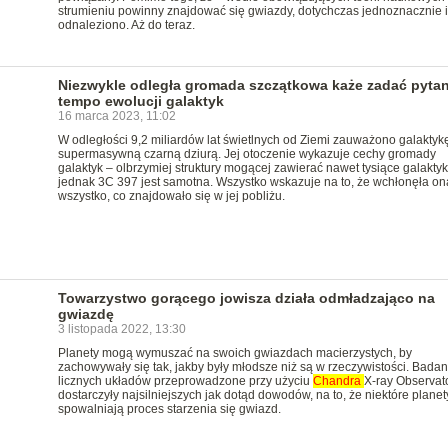
strumieniu powinny znajdować się gwiazdy, dotychczas jednoznacznie i
odnaleziono. Aż do teraz.
Niezwykle odległa gromada szczątkowa każe zadać pytan
tempo ewolucji galaktyk
16 marca 2023, 11:02
W odległości 9,2 miliardów lat świetlnych od Ziemi zauważono galaktyk
supermasywną czarną dziurą. Jej otoczenie wykazuje cechy gromady
galaktyk – olbrzymiej struktury mogącej zawierać nawet tysiące galaktyk
jednak 3C 397 jest samotna. Wszystko wskazuje na to, że wchłonęła on
wszystko, co znajdowało się w jej pobliżu.
Towarzystwo gorącego jowisza działa odmładzająco na
gwiazdę
3 listopada 2022, 13:30
Planety mogą wymuszać na swoich gwiazdach macierzystych, by
zachowywały się tak, jakby były młodsze niż są w rzeczywistości. Badan
licznych układów przeprowadzone przy użyciu
Chandra
X-ray Observat
dostarczyły najsilniejszych jak dotąd dowodów, na to, że niektóre planet
spowalniają proces starzenia się gwiazd.