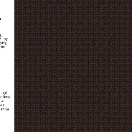
o
,
X-ray
tyką,
się
rogi
e inną
 w
ału
zanika