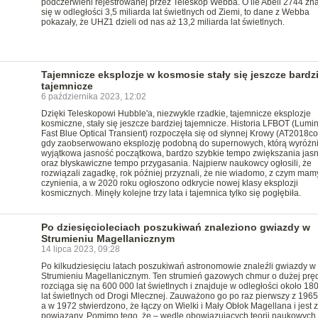
podczerwieni rejestrowanej przez Teleskop Webba. O ile Abell 2744 zn
się w odległości 3,5 miliarda lat świetlnych od Ziemi, to dane z Webba
pokazały, że UHZ1 dzieli od nas aż 13,2 miliarda lat świetlnych.
Tajemnicze eksplozje w kosmosie stały się jeszcze bardzi
tajemnicze
6 października 2023, 12:02
Dzięki Teleskopowi Hubble'a, niezwykle rzadkie, tajemnicze eksplozje
kosmiczne, stały się jeszcze bardziej tajemnicze. Historia LFBOT (Lumi
Fast Blue Optical Transient) rozpoczęła się od słynnej Krowy (AT2018co
gdy zaobserwowano eksplozję podobną do supernowych, którą wyróżni
wyjątkowa jasność początkowa, bardzo szybkie tempo zwiększania jasn
oraz błyskawiczne tempo przygasania. Najpierw naukowcy ogłosili, że
rozwiązali zagadkę, rok później przyznali, że nie wiadomo, z czym mam
czynienia, a w 2020 roku ogłoszono odkrycie nowej klasy eksplozji
kosmicznych. Minęły kolejne trzy lata i tajemnica tylko się pogłębiła.
Po dziesięcioleciach poszukiwań znaleziono gwiazdy w
Strumieniu Magellanicznym
14 lipca 2023, 09:28
Po kilkudziesięciu latach poszukiwań astronomowie znaleźli gwiazdy w
Strumieniu Magellanicznym. Ten strumień gazowych chmur o dużej prę
rozciąga się na 600 000 lat świetlnych i znajduje w odległości około 18
lat świetlnych od Drogi Mlecznej. Zauważono go po raz pierwszy z 1965
a w 1972 stwierdzono, że łączy on Wielki i Mały Obłok Magellana i jest z
powiązany. Pomimo tego, że – wedle obowiązujących teorii naukowych