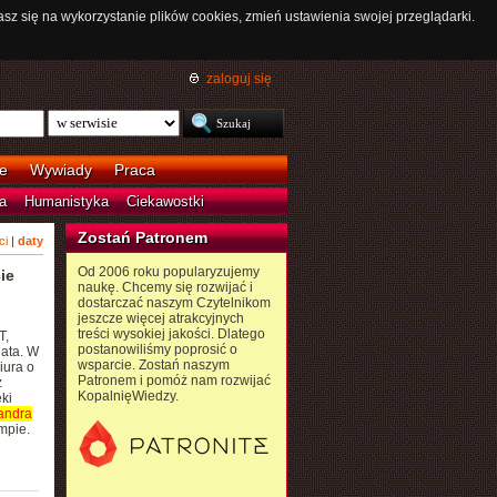
asz się na wykorzystanie plików cookies, zmień ustawienia swojej przeglądarki.
zaloguj się
e
Wywiady
Praca
a
Humanistyka
Ciekawostki
Zostań Patronem
ci
|
daty
Od 2006 roku popularyzujemy
ie
naukę. Chcemy się rozwijać i
dostarczać naszym Czytelnikom
jeszcze więcej atrakcyjnych
treści wysokiej jakości. Dlatego
T,
postanowiliśmy poprosić o
ata. W
wsparcie. Zostań naszym
iura o
Patronem i pomóż nam rozwijać
ż
KopalnięWiedzy.
ki
andra
mpie.