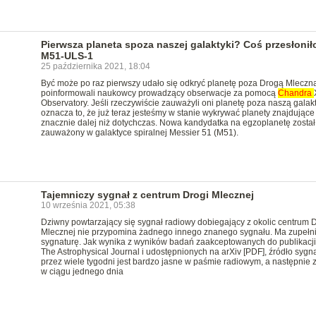
Pierwsza planeta spoza naszej galaktyki? Coś przesłonił
M51-ULS-1
25 października 2021, 18:04
Być może po raz pierwszy udało się odkryć planetę poza Drogą Mleczną
poinformowali naukowcy prowadzący obserwacje za pomocą
Chandra
Observatory. Jeśli rzeczywiście zauważyli oni planetę poza naszą galak
oznacza to, że już teraz jesteśmy w stanie wykrywać planety znajdujące 
znacznie dalej niż dotychczas. Nowa kandydatka na egzoplanetę został
zauważony w galaktyce spiralnej Messier 51 (M51).
Tajemniczy sygnał z centrum Drogi Mlecznej
10 września 2021, 05:38
Dziwny powtarzający się sygnał radiowy dobiegający z okolic centrum D
Mlecznej nie przypomina żadnego innego znanego sygnału. Ma zupełni
sygnaturę. Jak wynika z wyników badań zaakceptowanych do publikacji
The Astrophysical Journal i udostępnionych na arXiv [PDF], źródło sygn
przez wiele tygodni jest bardzo jasne w paśmie radiowym, a następnie 
w ciągu jednego dnia