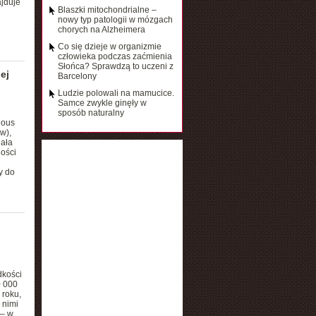
ajduje
Blaszki mitochondrialne –
nowy typ patologii w mózgach
chorych na Alzheimera
Co się dzieje w organizmie
człowieka podczas zaćmienia
Słońca? Sprawdzą to uczeni z
ej
Barcelony
Ludzie polowali na mamucice.
Samce zwykle ginęły w
sposób naturalny
nous
w),
ała
ości
y do
dkości
0 000
 roku,
 nimi
 – w