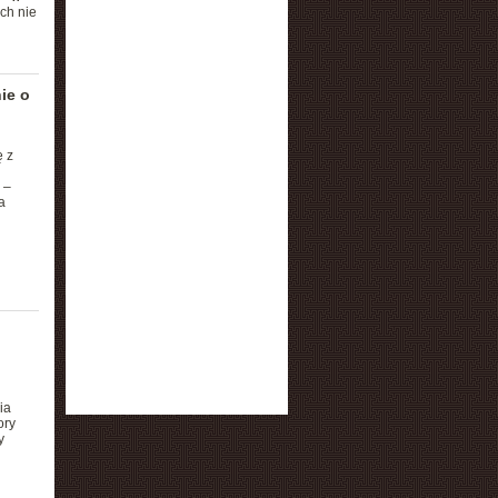
ch nie
ie o
ę z
 –
a
ia
ory
y