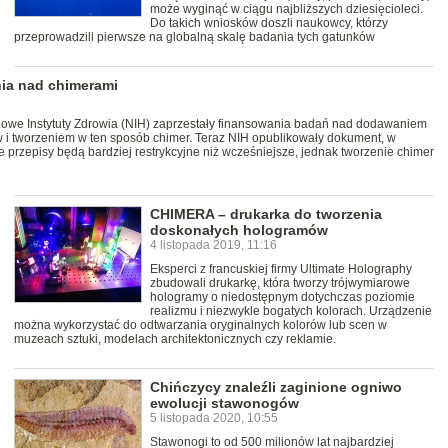
może wyginąć w ciągu najbliższych dziesięcioleci.
Do takich wniosków doszli naukowcy, którzy
przeprowadzili pierwsze na globalną skalę badania tych gatunków
ia nad chimerami
owe Instytuty Zdrowia (NIH) zaprzestały finansowania badań nad dodawaniem
 i tworzeniem w ten sposób chimer. Teraz NIH opublikowały dokument, w
przepisy będą bardziej restrykcyjne niż wcześniejsze, jednak tworzenie chimer
CHIMERA – drukarka do tworzenia
doskonałych hologramów
4 listopada 2019, 11:16
Eksperci z francuskiej firmy Ultimate Holography
zbudowali drukarkę, która tworzy trójwymiarowe
hologramy o niedostępnym dotychczas poziomie
realizmu i niezwykle bogatych kolorach. Urządzenie
można wykorzystać do odtwarzania oryginalnych kolorów lub scen w
muzeach sztuki, modelach architektonicznych czy reklamie.
Chińczycy znaleźli zaginione ogniwo
ewolucji stawonogów
5 listopada 2020, 10:55
Stawonogi to od 500 milionów lat najbardziej