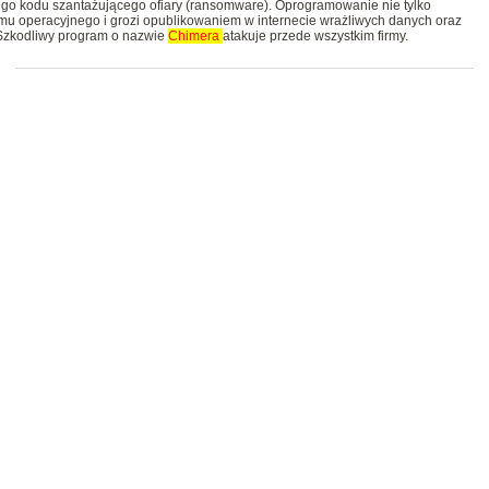
ego kodu szantażującego ofiary (ransomware). Oprogramowanie nie tylko
stemu operacyjnego i grozi opublikowaniem w internecie wrażliwych danych oraz
 Szkodliwy program o nazwie
Chimera
atakuje przede wszystkim firmy.