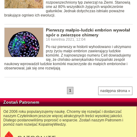
rozpowszechniony typ zwierząt na Ziemi. Stanowią
one aż 80% wszystkich żyjących współcześnie
gatunków. Jednak dotychczas istniało poważne
brakujące ogniwo ich ewolucji.
Pierwszy małpio-ludzki embrion wywołał
spór o zwierzęce chimery
16 kwietnia 2021, 12:04
Po raz pierwszy w historii wyhodowano i utrzymano
przy życiu małpi embrion zawierający ludzkie
komórki. Z najnowszego numeru Cell dowiadujemy
się, że chińsko-amerykańsko-hiszpański zespół
naukowy wprowadził ludzkie komórki macierzyste do małpich embrionów i
obserwował, jak się one rozwijają
1
następna strona »
Zostań Patronem
Od 2006 roku popularyzujemy naukę. Chcemy się rozwijać i dostarczać
naszym Czytelnikom jeszcze więcej atrakcyjnych treści wysokiej jakości.
Dlatego postanowiliśmy poprosić o wsparcie. Zostań naszym Patronem i
pomóż nam rozwijać KopalnięWiedzy.