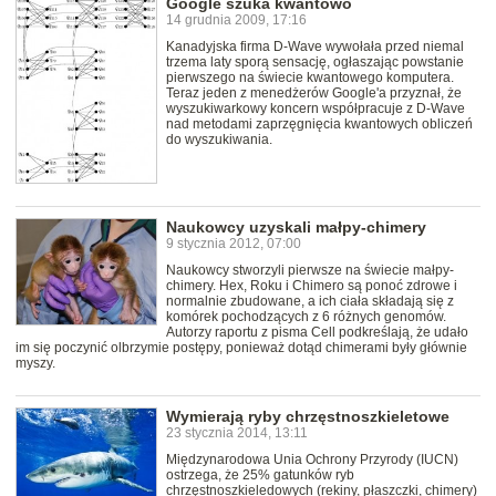
Google szuka kwantowo
14 grudnia 2009, 17:16
Kanadyjska firma D-Wave wywołała przed niemal
trzema laty sporą sensację, ogłaszając powstanie
pierwszego na świecie kwantowego komputera.
Teraz jeden z menedżerów Google'a przyznał, że
wyszukiwarkowy koncern współpracuje z D-Wave
nad metodami zaprzęgnięcia kwantowych obliczeń
do wyszukiwania.
Naukowcy uzyskali małpy-chimery
9 stycznia 2012, 07:00
Naukowcy stworzyli pierwsze na świecie małpy-
chimery. Hex, Roku i Chimero są ponoć zdrowe i
normalnie zbudowane, a ich ciała składają się z
komórek pochodzących z 6 różnych genomów.
Autorzy raportu z pisma Cell podkreślają, że udało
im się poczynić olbrzymie postępy, ponieważ dotąd chimerami były głównie
myszy.
Wymierają ryby chrzęstnoszkieletowe
23 stycznia 2014, 13:11
Międzynarodowa Unia Ochrony Przyrody (IUCN)
ostrzega, że 25% gatunków ryb
chrzęstnoszkieledowych (rekiny, płaszczki, chimery)