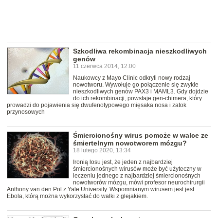
Szkodliwa rekombinacja nieszkodliwych
genów
11 czerwca 2014, 12:00
Naukowcy z Mayo Clinic odkryli nowy rodzaj
nowotworu. Wywołuje go połączenie się zwykle
nieszkodliwych genów PAX3 i MAML3. Gdy dojdzie
do ich rekombinacji, powstaje gen-chimera, który
prowadzi do pojawienia się dwufenotypowego mięsaka nosa i zatok
przynosowych
Śmiercionośny wirus pomoże w walce ze
śmiertelnym nowotworem mózgu?
18 lutego 2020, 13:34
Ironią losu jest, że jeden z najbardziej
śmiercionośnych wirusów może być użyteczny w
leczeniu jednego z najbardziej śmiercionośnych
nowotworów mózgu, mówi profesor neurochirurgii
Anthony van den Pol z Yale University. Wspomnianym wirusem jest jest
Ebola, którą można wykorzystać do walki z glejakiem.