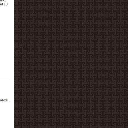
eraz
et 10
rośli,