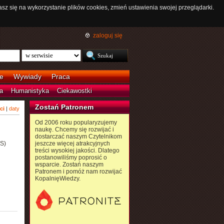
asz się na wykorzystanie plików cookies, zmień ustawienia swojej przeglądarki.
zaloguj się
e
Wywiady
Praca
a
Humanistyka
Ciekawostki
Zostań Patronem
ci
|
daty
Od 2006 roku popularyzujemy
naukę. Chcemy się rozwijać i
dostarczać naszym Czytelnikom
BS)
jeszcze więcej atrakcyjnych
treści wysokiej jakości. Dlatego
postanowiliśmy poprosić o
wsparcie. Zostań naszym
Patronem i pomóż nam rozwijać
KopalnięWiedzy.