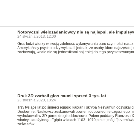
Notoryczni wielozadaniowcy nie są najlepsi, ale impulsy
24 stycznia 2013, 12:00
Gros ludzi wierzy w swoją zdolność wykonywania paru czynności naraz
Amerykańscy psycholodzy wykazali jednak, że osoby, które najczęściej s
zachowują, wcale nie są jednostkami najlepiej do tego przystosowanymi
Druk 3D zwrócił głos mumii sprzed 3 tys. lat
23 stycznia 2020, 18:24
Trzy tysiące lat po śmierci egipski kapłan i skryba Nesyamun odzyskał g
Dosłownie. Naukowcy zeskanowali bowiem odpowiednie części jego mu
wydrukowali w 3D górne drogi oddechowe. Potem poddany Ramzesa XI
władcy starożytnego Egiptu w latach 1103–1070 p.n.e., mógł "przemówić
zaświatów.