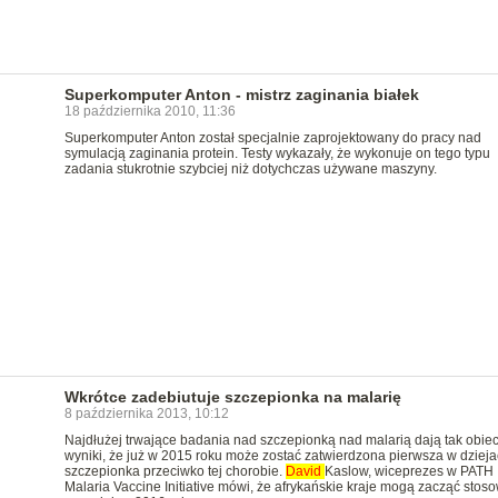
Superkomputer Anton - mistrz zaginania białek
18 października 2010, 11:36
Superkomputer Anton został specjalnie zaprojektowany do pracy nad
symulacją zaginania protein. Testy wykazały, że wykonuje on tego typu
zadania stukrotnie szybciej niż dotychczas używane maszyny.
Wkrótce zadebiutuje szczepionka na malarię
8 października 2013, 10:12
Najdłużej trwające badania nad szczepionką nad malarią dają tak obie
wyniki, że już w 2015 roku może zostać zatwierdzona pierwsza w dziej
szczepionka przeciwko tej chorobie.
David
Kaslow, wiceprezes w PATH
Malaria Vaccine Initiative mówi, że afrykańskie kraje mogą zacząć stos