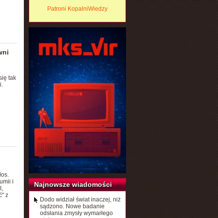
Patroni KopalniWiedzy
wni
.
ię tak
.
łos.
mii i
Najnowsze wiadomości
,
" z
Dodo widział świat inaczej, niż
sądzono. Nowe badanie
odsłania zmysły wymarłego