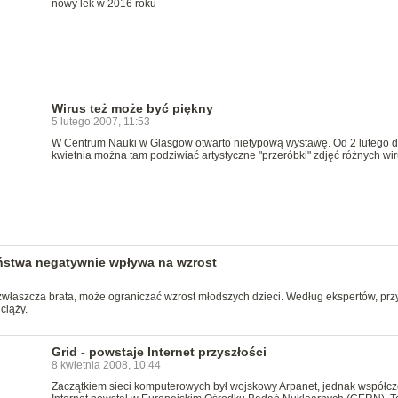
nowy lek w 2016 roku
Wirus też może być piękny
5 lutego 2007, 11:53
W Centrum Nauki w Glasgow otwarto nietypową wystawę. Od 2 lutego d
kwietnia można tam podziwiać artystyczne "przeróbki" zdjęć różnych wi
ństwa negatywnie wpływa na wzrost
zwłaszcza brata, może ograniczać wzrost młodszych dzieci. Według ekspertów, pr
 ciąży.
Grid - powstaje Internet przyszłości
8 kwietnia 2008, 10:44
Zaczątkiem sieci komputerowych był wojskowy Arpanet, jednak współc