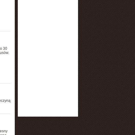
o 30
rusów.
zyczyną
zesny