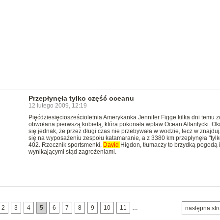
Przepłynęła tylko część oceanu
12 lutego 2009, 12:19
Pięćdziesięciosześcioletnia Amerykanka Jennifer Figge kilka dni temu z
obwołana pierwszą kobietą, która pokonała wpław Ocean Atlantycki. Ok
się jednak, że przez długi czas nie przebywała w wodzie, lecz w znajdu
się na wyposażeniu zespołu katamaranie, a z 3380 km przepłynęła "tylk
402. Rzecznik sportsmenki,
David
Higdon, tłumaczy to brzydką pogodą 
wynikającymi stąd zagrożeniami.
2
3
4
5
6
7
8
9
10
11
…
następna str