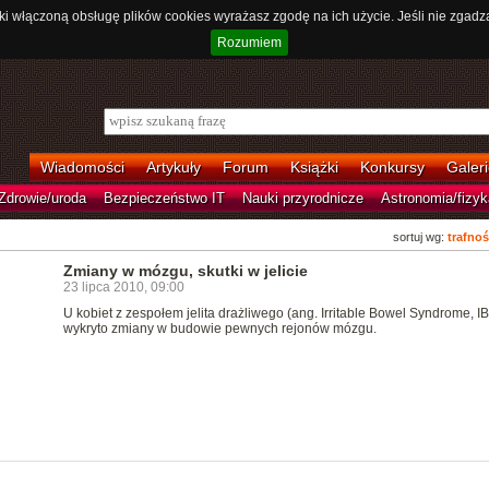
ki włączoną obsługę plików cookies wyrażasz zgodę na ich użycie. Jeśli nie zgadz
Rozumiem
Wiadomości
Artykuły
Forum
Książki
Konkursy
Galeri
Zdrowie/uroda
Bezpieczeństwo IT
Nauki przyrodnicze
Astronomia/fizyk
sortuj wg:
trafnoś
Zmiany w mózgu, skutki w jelicie
23 lipca 2010, 09:00
U kobiet z zespołem jelita drażliwego (ang. Irritable Bowel Syndrome, I
wykryto zmiany w budowie pewnych rejonów mózgu.