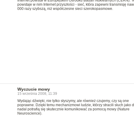
Internet powstał w Europejskim Ośrodku Badań Nuklearnych (CERN). T
powstaje w nim Internet przyszłości - sieć, która zapewni transmisję naw
000 razy szybszą, niż współczesne sieci szerokopasmowe.
Wyczucie mowy
15 września 2008, 11:39
Wydając dźwięki, nie tylko słyszymy, ale również czujemy, czy są one
poprawne. Dzięki temu mechanizmowi ludzie, którzy stracili słuch jako do
nadal potrafią się skutecznie komunikować za pomocą mowy (Nature
Neuroscience).