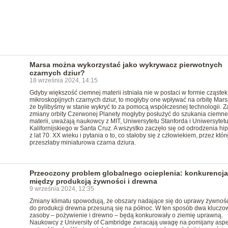
Marsa można wykorzystać jako wykrywacz pierwotnych
czarnych dziur?
18 września 2024, 14:15
Gdyby większość ciemnej materii istniała nie w postaci w formie cząstek
mikroskopijnych czarnych dziur, to mogłyby one wpływać na orbitę Marsa
że bylibyśmy w stanie wykryć to za pomocą współczesnej technologii. 
zmiany orbity Czerwonej Planety mogłyby posłużyć do szukania ciemne
materii, uważają naukowcy z MIT, Uniwersytetu Stanforda i Uniwersytet
Kalifornijskiego w Santa Cruz. A wszystko zaczęło się od odrodzenia hi
z lat 70. XX wieku i pytania o to, co stałoby się z człowiekiem, przez któ
przeszłaby miniaturowa czarna dziura.
Przeoczony problem globalnego ocieplenia: konkurencja
między produkcją żywności i drewna
9 września 2024, 12:35
Zmiany klimatu spowodują, że obszary nadające się do uprawy żywnośc
do produkcji drewna przesuną się na północ. W ten sposób dwa kluczo
zasoby – pożywienie i drewno – będą konkurowały o ziemię uprawną.
Naukowcy z University of Cambridge zwracają uwagę na pomijany aspe