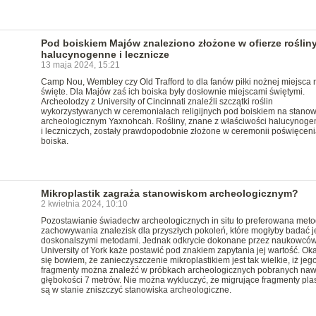
Pod boiskiem Majów znaleziono złożone w ofierze roślin
halucynogenne i lecznicze
13 maja 2024, 15:21
Camp Nou, Wembley czy Old Trafford to dla fanów piłki nożnej miejsca 
święte. Dla Majów zaś ich boiska były dosłownie miejscami świętymi.
Archeolodzy z University of Cincinnati znaleźli szczątki roślin
wykorzystywanych w ceremoniałach religijnych pod boiskiem na stanow
archeologicznym Yaxnohcah. Rośliny, znane z właściwości halucynoge
i leczniczych, zostały prawdopodobnie złożone w ceremonii poświęceni
boiska.
Mikroplastik zagraża stanowiskom archeologicznym?
2 kwietnia 2024, 10:10
Pozostawianie świadectw archeologicznych in situ to preferowana met
zachowywania znalezisk dla przyszłych pokoleń, które mogłyby badać j
doskonalszymi metodami. Jednak odkrycie dokonane przez naukowców
University of York każe postawić pod znakiem zapytania jej wartość. Ok
się bowiem, że zanieczyszczenie mikroplastikiem jest tak wielkie, iż jeg
fragmenty można znaleźć w próbkach archeologicznych pobranych naw
głębokości 7 metrów. Nie można wykluczyć, że migrujące fragmenty plas
są w stanie zniszczyć stanowiska archeologiczne.