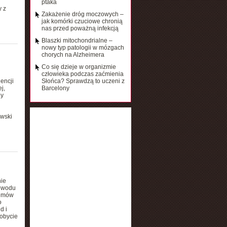
ptaka
y z
Zakażenie dróg moczowych –
jak komórki czuciowe chronią
nas przed poważną infekcją
Blaszki mitochondrialne –
nowy typ patologii w mózgach
chorych na Alzheimera
Co się dzieje w organizmie
człowieka podczas zaćmienia
encji
Słońca? Sprawdzą to uczeni z
j,
Barcelony
ny
owski
nie
powodu
temów
o
d i
dobycie