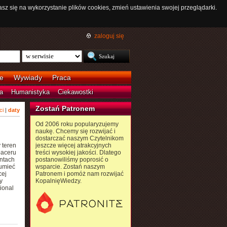
asz się na wykorzystanie plików cookies, zmień ustawienia swojej przeglądarki.
zaloguj się
e
Wywiady
Praca
a
Humanistyka
Ciekawostki
Zostań Patronem
ci
|
daty
Od 2006 roku popularyzujemy
naukę. Chcemy się rozwijać i
dostarczać naszym Czytelnikom
 teren
jeszcze więcej atrakcyjnych
paceru
treści wysokiej jakości. Dlatego
entach
postanowiliśmy poprosić o
zumieć
wsparcie. Zostań naszym
cej
Patronem i pomóż nam rozwijać
y
KopalnięWiedzy.
ional