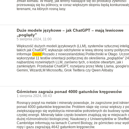
zmian klimatu. W miarę, jak tereny nadające się do produkcji żywności
przesuwają się ku północy, w coraz większym stopniu będą konkurował
terenami, na których rosną lasy.
Duże modele językowe – jak ChatGPT – mają lewicowe
„poglądy”
5 sierpnia 2024, 11:00
Większość dużych modeli językowych (LLM), systemów sztucznej intelig
takich jak ChatGPT, wykazuje odchylenie w lewą stronę sceny polityczne
informuje
David
Rozado z nowozelandzkiej Politechniki w Otago. Uczo
wykorzystał 11 testów orientacji politycznej do określenia „poglądów” 24
najbardziej rozwiniętych LLM, zarówno tych, o kodzie otwartym, jak i
zamkniętym. Przebadał ChatGPT, rozwijany przez Metę Llama, google'
Gemini, WizardLM Microsoftu, Grok Twittera czy Qwen Alibaby
Górnictwo zagraża ponad 4000 gatunków kręgowców
1 sierpnia 2024, 08:43
Rosnący popyt na metale i minerały powoduje, że zagrożone jest istnie
ponad 4000 gatunków kręgowców. Problem staje się coraz większy z 
zwiększającego się wydobycia minerałów potrzebnych do budowy sys
czystej energii. Minerały takie często bowiem znajdują się w miejscach 
dużej różnorodności biologicznej. Naukowcy z Uniwersytetów w Sheffiel
Cambridge informują na łamach Current Biology, że górnictwo oraz wy
ropy i gazu zagrażają 4642 gatunkom kręgowców.