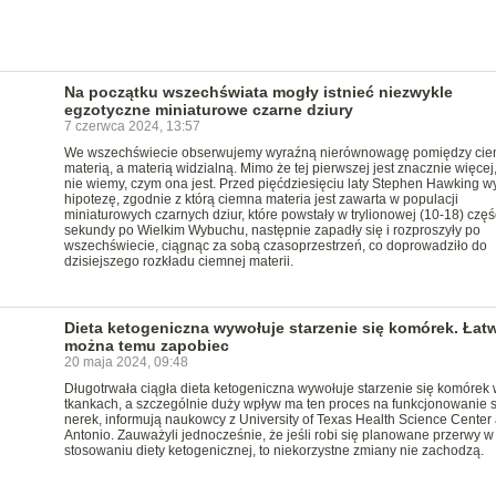
Na początku wszechświata mogły istnieć niezwykle
egzotyczne miniaturowe czarne dziury
7 czerwca 2024, 13:57
We wszechświecie obserwujemy wyraźną nierównowagę pomiędzy ci
materią, a materią widzialną. Mimo że tej pierwszej jest znacznie więcej
nie wiemy, czym ona jest. Przed pięćdziesięciu laty Stephen Hawking w
hipotezę, zgodnie z którą ciemna materia jest zawarta w populacji
miniaturowych czarnych dziur, które powstały w trylionowej (10-18) częś
sekundy po Wielkim Wybuchu, następnie zapadły się i rozproszyły po
wszechświecie, ciągnąc za sobą czasoprzestrzeń, co doprowadziło do
dzisiejszego rozkładu ciemnej materii.
Dieta ketogeniczna wywołuje starzenie się komórek. Łat
można temu zapobiec
20 maja 2024, 09:48
Długotrwała ciągła dieta ketogeniczna wywołuje starzenie się komórek 
tkankach, a szczególnie duży wpływ ma ten proces na funkcjonowanie s
nerek, informują naukowcy z University of Texas Health Science Center
Antonio. Zauważyli jednocześnie, że jeśli robi się planowane przerwy w
stosowaniu diety ketogenicznej, to niekorzystne zmiany nie zachodzą.