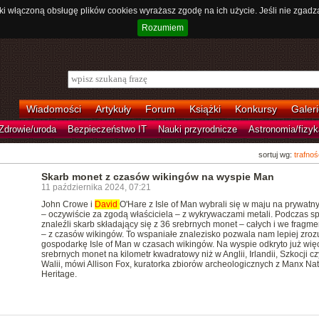
ki włączoną obsługę plików cookies wyrażasz zgodę na ich użycie. Jeśli nie zgadz
Rozumiem
Wiadomości
Artykuły
Forum
Książki
Konkursy
Galeri
Zdrowie/uroda
Bezpieczeństwo IT
Nauki przyrodnicze
Astronomia/fizyk
sortuj wg:
trafnoś
Skarb monet z czasów wikingów na wyspie Man
11 października 2024, 07:21
John Crowe i
David
O'Hare z Isle of Man wybrali się w maju na prywatny
– oczywiście za zgodą właściciela – z wykrywaczami metali. Podczas s
znaleźli skarb składający się z 36 srebrnych monet – całych i we fragm
– z czasów wikingów. To wspaniałe znalezisko pozwala nam lepiej zro
gospodarkę Isle of Man w czasach wikingów. Na wyspie odkryto już wię
srebrnych monet na kilometr kwadratowy niż w Anglii, Irlandii, Szkocji cz
Walii, mówi Allison Fox, kuratorka zbiorów archeologicznych z Manx Nat
Heritage.