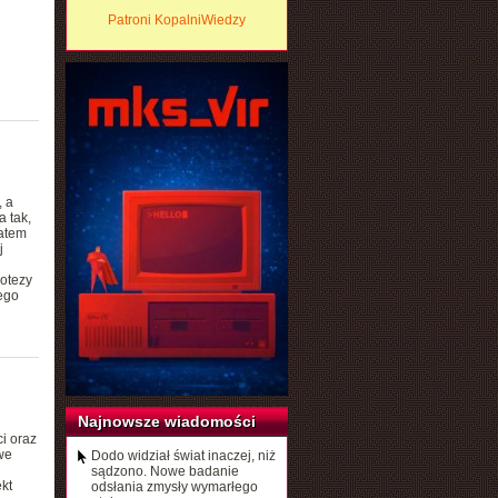
Patroni KopalniWiedzy
, a
 tak,
Zatem
j
u
potezy
rego
Najnowsze wiadomości
i oraz
we
Dodo widział świat inaczej, niż
sądzono. Nowe badanie
kt
odsłania zmysły wymarłego