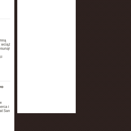
emną
, wciąż
ysunął
ci
wo
w
erca i
 at San