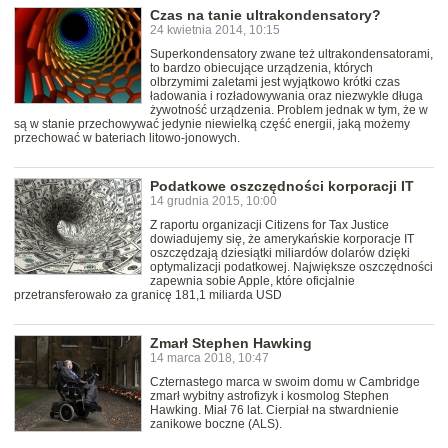
Czas na tanie ultrakondensatory?
24 kwietnia 2014, 10:15
Superkondensatory zwane też ultrakondensatorami,
to bardzo obiecujące urządzenia, których
olbrzymimi zaletami jest wyjątkowo krótki czas
ładowania i rozładowywania oraz niezwykle długa
żywotność urządzenia. Problem jednak w tym, że w
są w stanie przechowywać jedynie niewielką część energii, jaką możemy
przechować w bateriach litowo-jonowych.
Podatkowe oszczędności korporacji IT
14 grudnia 2015, 10:00
Z raportu organizacji Citizens for Tax Justice
dowiadujemy się, że amerykańskie korporacje IT
oszczędzają dziesiątki miliardów dolarów dzięki
optymalizacji podatkowej. Największe oszczędności
zapewnia sobie Apple, które oficjalnie
przetransferowało za granicę 181,1 miliarda USD
Zmarł Stephen Hawking
14 marca 2018, 10:47
Czternastego marca w swoim domu w Cambridge
zmarł wybitny astrofizyk i kosmolog Stephen
Hawking. Miał 76 lat. Cierpiał na stwardnienie
zanikowe boczne (ALS).