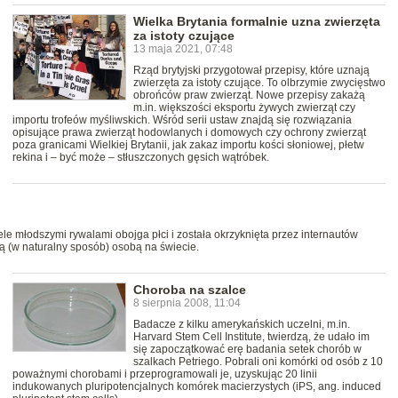
Wielka Brytania formalnie uzna zwierzęta
za istoty czujące
13 maja 2021, 07:48
Rząd brytyjski przygotował przepisy, które uznają
zwierzęta za istoty czujące. To olbrzymie zwycięstwo
obrońców praw zwierząt. Nowe przepisy zakażą
m.in. większości eksportu żywych zwierząt czy
importu trofeów myśliwskich. Wśród serii ustaw znajdą się rozwiązania
opisujące prawa zwierząt hodowlanych i domowych czy ochrony zwierząt
poza granicami Wielkiej Brytanii, jak zakaz importu kości słoniowej, płetw
rekina i – być może – stłuszczonych gęsich wątróbek.
le młodszymi rywalami obojga płci i została okrzyknięta przez internautów
ą (w naturalny sposób) osobą na świecie.
Choroba na szalce
8 sierpnia 2008, 11:04
Badacze z kilku amerykańskich uczelni, m.in.
Harvard Stem Cell Institute, twierdzą, że udało im
się zapoczątkować erę badania setek chorób w
szalkach Petriego. Pobrali oni komórki od osób z 10
poważnymi chorobami i przeprogramowali je, uzyskując 20 linii
indukowanych pluripotencjalnych komórek macierzystych (iPS, ang. induced