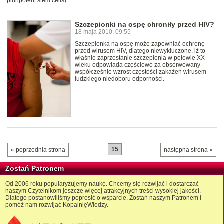
pluripotent stem cells).
Szczepionki na ospę chroniły przed HIV?
18 maja 2010, 09:55
Szczepionka na ospę może zapewniać ochronę
przed wirusem HIV, dlatego niewykluczone, iż to
właśnie zaprzestanie szczepienia w połowie XX
wieku odpowiada częściowo za obserwowany
współcześnie wzrost częstości zakażeń wirusem
ludzkiego niedoboru odporności.
…
15
…
« poprzednia strona
następna strona »
Zostań Patronem
Od 2006 roku popularyzujemy naukę. Chcemy się rozwijać i dostarczać
naszym Czytelnikom jeszcze więcej atrakcyjnych treści wysokiej jakości.
Dlatego postanowiliśmy poprosić o wsparcie. Zostań naszym Patronem i
pomóż nam rozwijać KopalnięWiedzy.