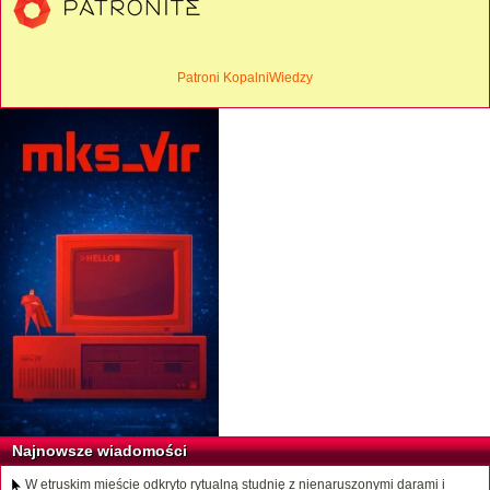
Patroni KopalniWiedzy
Najnowsze wiadomości
W etruskim mieście odkryto rytualną studnię z nienaruszonymi darami i