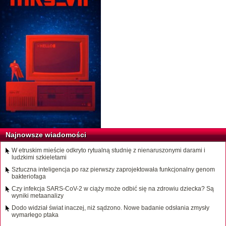
Najnowsze wiadomości
W etruskim mieście odkryto rytualną studnię z nienaruszonymi darami i
ludzkimi szkieletami
Sztuczna inteligencja po raz pierwszy zaprojektowała funkcjonalny genom
bakteriofaga
Czy infekcja SARS-CoV-2 w ciąży może odbić się na zdrowiu dziecka? Są
wyniki metaanalizy
Dodo widział świat inaczej, niż sądzono. Nowe badanie odsłania zmysły
wymarłego ptaka