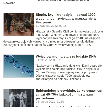
Nawarze.
Słonie, lwy i krokodyle – ponad 1000
wypchanych zwierząt w magazynie w
Hiszpanii
11 kwietnia 2022, 09:15
Hiszpańska Guardia Civil poinformowała o odkryciu
magazynu, w którym znajdowało się ponad 1000
wypchanych zwierząt, z czego aż 405 należących
do gatunków objętych Konwencją o międzynarodowym handlu dzikimi
zwierzętami i roślinami gatunków zagrożonych wyginięciem (CITES
Wyizolowano najstarsze ludzkie DNA
2 lipca 2012, 09:14
Naukowcom z Hiszpanii, Meksyku i Danii udało się
wyizolować najstarsze ludzkie DNA. Z artykułu w
Current Biology dowiadujemy się, że pozyskano
DNA z liczących sobie 7000 lat szkieletów
znalezionych na północy Hiszpanii.
Epidemiolog przewiduje, że koronawirus
zarazi 40-70% ludzkości i już z nami
pozostanie
25 lutego 2020, 11:50