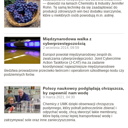
— dowodzi na łamach Chemistry & Industry Jennifer
Rohn. Tę samą technikę da się zaadaptować do
produkcji zdrowszych win bez dodatku siarczynów,
które u niektórych osób powodują m.in. astmę.
Międzynarodowa walka z
cyberprzestępczością
2 września 2014, 09:59
Europol powołał międzynarodowy zespół ds.
zwalczania cyberprzestępczości. Joint Cybercrime
Action Taskforce (J-CAT) ma za zadanie
koordynować najważniejsze międzynarodowe
śledztwa prowadzone przeciwko twórcom i operatorom szkodliwego kodu czy
podziemnych forów.
Polscy naukowcy podglądają chrząszcza,
by zapewnić nam wodę
9 marca 2021, 04:30
Chemicy z UMK dzięki obserwacji chrząszcza
pustynnego, który potrafi jednocześnie zbierać i
odpychać wodę, chcą stworzyć takie membrany,
które będą coraz lepiej transportować wodę i
zatrzymywać sole oraz inne zanieczyszczenia.