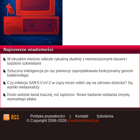
Najnowsze wiadomości
W etruskim mieście odkryto rytualną studnię z nienaruszonymi darami i
ludzkimi szkieletami
Sztuczna inteligencja po raz pierwszy zaprojektowała funkcjonalny genom
bakteriofaga
Czy infekcja SARS-CoV-2 w ciąży może odbić się na zdrowiu dziecka? Są
wyniki metaanalizy
Dodo widział świat inaczej, niż sądzono. Nowe badanie odsłania zmysły
wymarłego ptaka
Polityka prywatności
|
Kontakt
Szkolenia
© Copyright 2006-2026
KopalniaWiedzy.pl