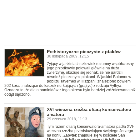
Prehistoryczne pieczyste z ptaków
30 listopada 2009, 12:15
Żyjący w jaskiniach człowiek rozumny współczesny i
jego przodkowie polowali głównie na dużą
zwierzynę, okazuje się jednak, że nie gardzili
również pieczonymi ptakami. W jaskini Bolomor w
pobliżu Tavernes w Hiszpanii znaleziono bowiem
202 kości, należące do kaczek nurkujących (grążyc) z rodzaju Aythya.
Oznacza to, że dieta hominidów z tego okresu była bardziej zróżnicowana niż
dotąd sądzono.
XVI-wieczna rzeźba ofiarą konserwatora-
amatora
29 czerwca 2018, 11:13
Tym razem ofiarą konserwatora-amatora padła XVI-
wieczna rzeźba przedstawiająca świętego Jerzego
na koniu. Zabytek znajduje się w kościele San
Miguel de Estella w miejscowości Estella w