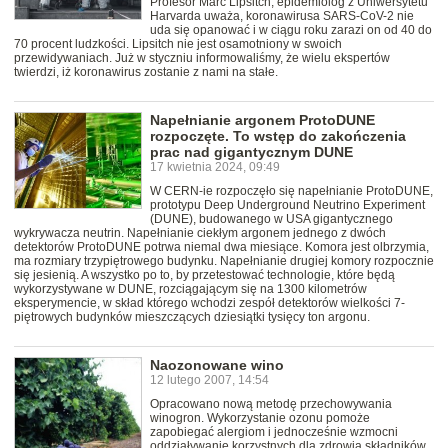
Profesor Marc Lipsitch, epidemiolog z Uniwersytetu
Harvarda uważa, koronawirusa SARS-CoV-2 nie
uda się opanować i w ciągu roku zarazi on od 40 do
70 procent ludzkości. Lipsitch nie jest osamotniony w swoich
przewidywaniach. Już w styczniu informowaliśmy, że wielu ekspertów
twierdzi, iż koronawirus zostanie z nami na stałe.
Napełnianie argonem ProtoDUNE
rozpoczęte. To wstęp do zakończenia
prac nad gigantycznym DUNE
17 kwietnia 2024, 09:49
W CERN-ie rozpoczęło się napełnianie ProtoDUNE,
prototypu Deep Underground Neutrino Experiment
(DUNE), budowanego w USA gigantycznego
wykrywacza neutrin. Napełnianie ciekłym argonem jednego z dwóch
detektorów ProtoDUNE potrwa niemal dwa miesiące. Komora jest olbrzymia,
ma rozmiary trzypiętrowego budynku. Napełnianie drugiej komory rozpocznie
się jesienią. A wszystko po to, by przetestować technologie, które będą
wykorzystywane w DUNE, rozciągającym się na 1300 kilometrów
eksperymencie, w skład którego wchodzi zespół detektorów wielkości 7-
piętrowych budynków mieszczących dziesiątki tysięcy ton argonu.
Naozonowane wino
12 lutego 2007, 14:54
Opracowano nową metodę przechowywania
winogron. Wykorzystanie ozonu pomoże
zapobiegać alergiom i jednocześnie wzmocni
oddziaływanie korzystnych dla zdrowia składników