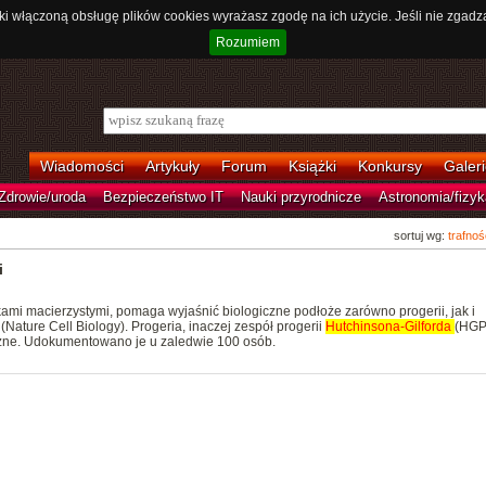
ki włączoną obsługę plików cookies wyrażasz zgodę na ich użycie. Jeśli nie zgadz
Rozumiem
Wiadomości
Artykuły
Forum
Książki
Konkursy
Galeri
Zdrowie/uroda
Bezpieczeństwo IT
Nauki przyrodnicze
Astronomia/fizyk
sortuj wg:
trafnoś
i
kami macierzystymi, pomaga wyjaśnić biologiczne podłoże zarówno progerii, jak i
Nature Cell Biology). Progeria, inaczej zespół progerii
Hutchinsona-Gilforda
(HGPS
czne. Udokumentowano je u zaledwie 100 osób.