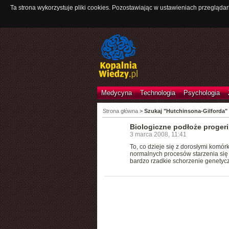
Ta strona wykorzystuje pliki cookies. Pozostawiając w ustawieniach przeglądar
Medycyna
Technologia
Psychologia
Strona główna
>
Szukaj "Hutchinsona-Gilforda"
Biologiczne podłoże progeri
3 marca 2008, 11:41
To, co dzieje się z dorosłymi komór
normalnych procesów starzenia się (
bardzo rzadkie schorzenie genety