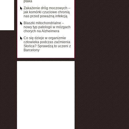
ptaka
Zakażenie dróg moczowych –
jak komórki czuciowe chronią
nas przed poważną infekcją
Blaszki mitochondrialne –
nowy typ patologii w mózgach
chorych na Alzheimera
Co się dzieje w organizmie
człowieka podczas zaćmienia
Słońca? Sprawdzą to uczeni z
Barcelony