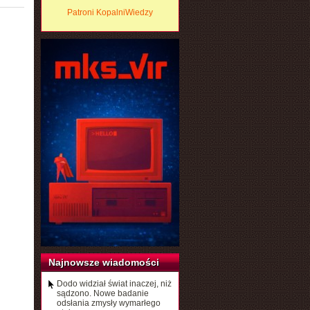
Patroni KopalniWiedzy
Najnowsze wiadomości
Dodo widział świat inaczej, niż
sądzono. Nowe badanie
odsłania zmysły wymarłego