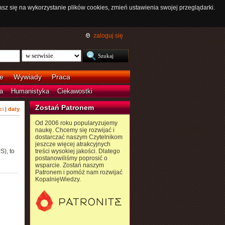
asz się na wykorzystanie plików cookies, zmień ustawienia swojej przeglądarki.
zaloguj się
e
Wywiady
Praca
a
Humanistyka
Ciekawostki
Zostań Patronem
ci
|
daty
Od 2006 roku popularyzujemy
naukę. Chcemy się rozwijać i
dostarczać naszym Czytelnikom
jeszcze więcej atrakcyjnych
), to
treści wysokiej jakości. Dlatego
postanowiliśmy poprosić o
wsparcie. Zostań naszym
Patronem i pomóż nam rozwijać
KopalnięWiedzy.