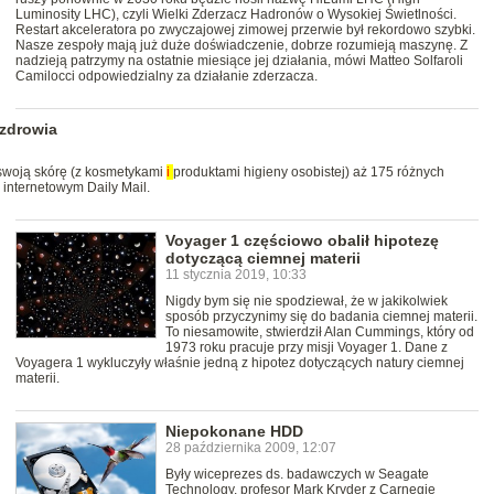
Luminosity LHC), czyli Wielki Zderzacz Hadronów o Wysokiej Świetlności.
Restart akceleratora po zwyczajowej zimowej przerwie był rekordowo szybki.
Nasze zespoły mają już duże doświadczenie, dobrze rozumieją maszynę. Z
nadzieją patrzymy na ostatnie miesiące jej działania, mówi Matteo Solfaroli
Camilocci odpowiedzialny za działanie zderzacza.
 zdrowia
 swoją skórę (z kosmetykami
i
produktami higieny osobistej) aż 175 różnych
nternetowym Daily Mail.
Voyager 1 częściowo obalił hipotezę
dotyczącą ciemnej materii
11 stycznia 2019, 10:33
Nigdy bym się nie spodziewał, że w jakikolwiek
sposób przyczynimy się do badania ciemnej materii.
To niesamowite, stwierdził Alan Cummings, który od
1973 roku pracuje przy misji Voyager 1. Dane z
Voyagera 1 wykluczyły właśnie jedną z hipotez dotyczących natury ciemnej
materii.
Niepokonane HDD
28 października 2009, 12:07
Były wiceprezes ds. badawczych w Seagate
Technology, profesor Mark Kryder z Carnegie