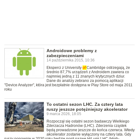
Androidowe problemy z
zabezpieczeniami
14 października 2015, 10:36
Eksperci z University
of
Cambridge ostrzegają, że
średnio 87,7% urządzeń z Androidem zawiera co
najmniej jedną z 11 znanych krytycznych dziur.
Dane do analizy zebrano za pomocą aplikacji
"Device Analyzer", która jest bezpłatnie dostępna w Play Store od maja 2011
roku
To ostatni sezon LHC. Za cztery lata
ruszy jeszcze potężniejszy akcelerator
9 marca 2026, 18:05
Rozpoczął się ostatni sezon badawczy Wielkiego
Zderzacza Hadronów (LHC). Zderzenia cząstek
będą prowadzone jeszcze do końca czerwca. Wtedy
akcelerator zostanie wyłączony na cztery lata. Gdy
ruszy ponownie w 2030 roku będzie nosił nazwę HiLumi LHC (High-