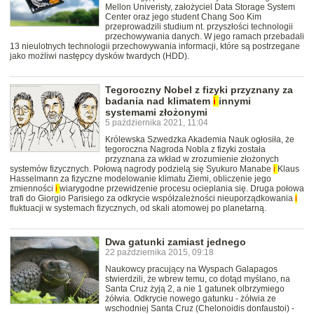
Mellon Univeristy, założyciel Data Storage System
Center oraz jego student Chang Soo Kim
przeprowadzili studium nt. przyszłości technologii
przechowywania danych. W jego ramach przebadali
13 nieulotnych technologii przechowywania informacji, które są postrzegane
jako możliwi następcy dysków twardych (HDD).
Tegoroczny Nobel z fizyki przyznany za
badania nad klimatem
i
innymi
systemami złożonymi
5 października 2021, 11:04
Królewska Szwedzka Akademia Nauk ogłosiła, że
tegoroczna Nagroda Nobla z fizyki została
przyznana za wkład w zrozumienie złożonych
systemów fizycznych. Połową nagrody podzielą się Syukuro Manabe
i
Klaus
Hasselmann za fizyczne modelowanie klimatu Ziemi, obliczenie jego
zmienności
i
wiarygodne przewidzenie procesu ocieplania się. Druga połowa
trafi do Giorgio Parisiego za odkrycie współzależności nieuporządkowania
i
fluktuacji w systemach fizycznych, od skali atomowej po planetarną.
Dwa gatunki zamiast jednego
22 października 2015, 09:18
Naukowcy pracujący na Wyspach Galapagos
stwierdzili, że wbrew temu, co dotąd myślano, na
Santa Cruz żyją 2, a nie 1 gatunek olbrzymiego
żółwia. Odkrycie nowego gatunku - żółwia ze
wschodniej Santa Cruz (Chelonoidis donfaustoi) -