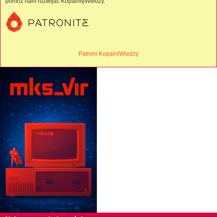
pomóż nam rozwijać KopalnięWiedzy.
Patroni KopalniWiedzy