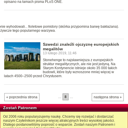
opisano na łamach pisma PLoS ONE.
ie wyhodowali... fioletowe pomidory (skórka przypomina barwę bakłażana).
dżywcze tego popularnego warzywa.
Szwedzi znaleźli ojczyznę europejskich
megalitów
13 lutego 2019, 11:46
Stonehenge to najsławniejsza z europejskich
struktur megalitycznych, ale nie jest jedyną. Na
Starym Kontynencie istnieje około 35 000 takich
budowli, które były wznoszone mniej więcej w
latach 4500–2500 przed Chrystusem.
…
8
…
« poprzednia strona
następna strona »
Zostań Patronem
Od 2006 roku popularyzujemy naukę. Chcemy się rozwijać i dostarczać
naszym Czytelnikom jeszcze więcej atrakcyjnych treści wysokiej jakości.
Dlatego postanowiliśmy poprosić o wsparcie. Zostań naszym Patronem i