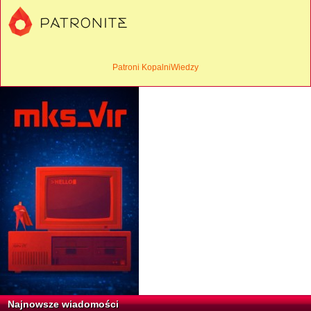
Patroni KopalniWiedzy
Najnowsze wiadomości