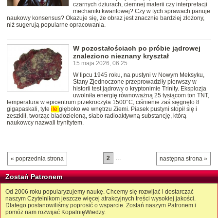
czarnych dziurach, ciemnej materii czy interpretacji
mechaniki kwantowej? Czy w tych sprawach panuje
naukowy konsensus? Okazuje się, że obraz jest znacznie bardziej złożony,
niż sugerują popularne opracowania.
W pozostałościach po próbie jądrowej
znaleziono nieznany kryształ
15 maja 2026, 06:25
W lipcu 1945 roku, na pustyni w Nowym Meksyku,
Stany Zjednoczone przeprowadziły pierwszy w
historii test jądrowy o kryptonimie Trinity. Eksplozja
uwolniła energię równoważną 25 tysiącom ton TNT,
temperatura w epicentrum przekroczyła 1500°C, ciśnienie zaś sięgnęło 8
gigapaskali, tyle
ile
głęboko we wnętrzu Ziemi. Piasek pustyni stopił się i
zeszklił, tworząc bladozieloną, słabo radioaktywną substancję, którą
naukowcy nazwali trynitytem.
2
…
« poprzednia strona
następna strona »
Zostań Patronem
Od 2006 roku popularyzujemy naukę. Chcemy się rozwijać i dostarczać
naszym Czytelnikom jeszcze więcej atrakcyjnych treści wysokiej jakości.
Dlatego postanowiliśmy poprosić o wsparcie. Zostań naszym Patronem i
pomóż nam rozwijać KopalnięWiedzy.