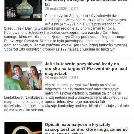
lat
28 maja 2026, 10:07
Cmentarzysko Shanjiabao leży zaledwie dwa
kilometry od Wielkiego Muru z okresu Walczących
Królestw (475–221 p.n.e.), tuż przy wschodnim
brzegu rzeki Daying w dzisiejszym regionie autonomicznym Ningxia.
Pochowano tu żołnierzy i mieszkańców pogranicza państwa Qin – tego
samego, które wkrótce miało zjednoczyć Chiny pod rządami legendarnego
Pierwszego Cesarza. Miejsce to było prawdopodobnie cmentarzem
garnizonowym, służącym zarówno wojsku, jak i okolicznej ludności cywilnej.
Spośród 183 odkrytych grobów aż 179 należało właśnie do ludzi Qin.
Jak skutecznie pozyskiwać leady na
stoisku na targach? Przewodnik po lead
magnetach
26 maja 2026, 12:54
Aby skutecznie pozyskiwać leady na stoisku
targowym, należy zaoferować odwiedzającym
natychmiastową wartość w zamian za ich dane
kontaktowe. Najskuteczniejszą metodą jest wykorzystanie atrakcyjnego lead
magnetu – bezpłatnego raportu, interaktywnego narzędzia lub
doświadczenia, które rozwiązuje konkretny problem klienta i buduje zaufanie
do marki w kilka sekund.
Opisali matematycznie kryształy
czasoprzestrzenne, które mogą zamienić