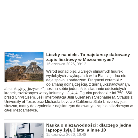
Liczby na ciele. To najstarszy datowany
zapis liczbowy w Mezoameryce?
16 czerwca 2026, 09:12
Wśród ponad pięciu tysięcy glinianych figurek
wydobytych z wykopalisk w La Blanca jedna nie
daje spokoju badaczom. Fragment ceramiki z
odłamaną dolną częścią, z górną ukształtowaną w
abstrakcyjny, „języczek", nosi na sobie jedenaście starannie odciśniętych
kropek, rozłożonych w trzy kolumny – 3, 4, 4. Figurka pochodzi z lat 750–650
przed Chrystusem. Jeśli interpretacja Julii Guernsey i Stephanie M. Strauss z
University of Texas oraz Michaela Love'a z California State University jest
słuszna, mamy do czynienia z najstarszym datowanym zapisem liczbowym w
całej Mezoameryce.
Nauka o niezawodności: dlaczego jedne
laptopy żyją 3 lata, a inne 10
15 czerwca 2026, 10:48