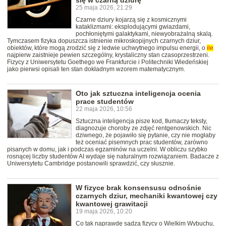
się w czarną dziurę
25 maja 2026, 21:29
Czarne dziury kojarzą się z kosmicznymi
kataklizmami: eksplodującymi gwiazdami,
pochłoniętymi galaktykami, niewyobrażalną skalą.
Tymczasem fizyka dopuszcza istnienie mikroskopijnych czarnych dziur,
obiektów, które mogą zrodzić się z ledwie uchwytnego impulsu energii, o
ile
najpierw zaistnieje pewien szczególny, krystaliczny stan czasoprzestrzeni.
Fizycy z Uniwersytetu Goethego we Frankfurcie i Politechniki Wiedeńskiej
jako pierwsi opisali ten stan dokładnym wzorem matematycznym.
Oto jak sztuczna inteligencja ocenia
prace studentów
22 maja 2026, 10:56
Sztuczna inteligencja pisze kod, tłumaczy teksty,
diagnozuje choroby ze zdjęć rentgenowskich. Nic
dziwnego, że pojawiło się pytanie, czy nie mogłaby
też oceniać pisemnych prac studentów, zarówno
pisanych w domu, jak i podczas egzaminów na uczelni. W obliczu szybko
rosnącej liczby studentów AI wydaje się naturalnym rozwiązaniem. Badacze z
Uniwersytetu Cambridge postanowili sprawdzić, czy słusznie.
W fizyce brak konsensusu odnośnie
czarnych dziur, mechaniki kwantowej czy
kwantowej grawitacji
19 maja 2026, 10:20
Co tak naprawdę sądzą fizycy o Wielkim Wybuchu,