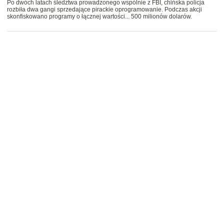
Po dwóch latach śledztwa prowadzonego wspólnie z FBI, chińska policja
rozbiła dwa gangi sprzedające pirackie oprogramowanie. Podczas akcji
skonfiskowano programy o łącznej wartości... 500 milionów dolarów.