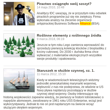
Piractwo osiągnęło swój szczyt?
14 maja 2010, 10:48
Analitycy IDC uważają, że w przyszłym roku odsetek
pirackich programów już się nie zwiększy. Firma
wykonała analizy na zlecenie organizacji
antypirackiej Business Software
Alliance
(BSA).
Roślinne elementy z roślinnego źródła
9 marca 2018, 06:19
Jeszcze w tym roku Lego zamierza wprowadzić do
sprzedaży pierwszą kolekcję klocków z bioplastiku z
trzciny cukrowej. Do 2030 r. duńska firma chce
wytwarzać z materiałów ekologicznych wszystkie
swoje produkty i opakowania.
Staruszek w służbie czynnej, cz. 1.
11 marca 2012, 15:10
Kiedy w wiadomościach telewizyjnych widzimy
jednostki amerykańskiej marynarki wojennej,
większość z nas nie podejrzewa, że właśnie w US
Navy pływa najstarszy pozostający w służbie
czynnej okręt wojenny. Osoby interesujące się
historią wojskowości zapewne wiedzą, że pierwszy w historii lotniskowiec o
napędzie atomowym, zwodowany w 1961 roku USS Enterprise, wciąż jest
wykorzystywany. Jednak to nie on jest najstarszym na świecie wciąż
służącym okrętem wojennym.