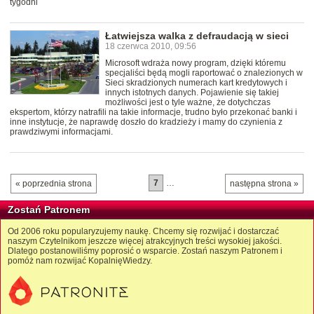
tygodni
Łatwiejsza walka z defraudacją w sieci
18 czerwca 2010, 09:56
Microsoft wdraża nowy program, dzięki któremu
specjaliści będą mogli raportować o znalezionych w
Sieci skradzionych numerach kart kredytowych i
innych istotnych danych. Pojawienie się takiej
możliwości jest o tyle ważne, że dotychczas
ekspertom, którzy natrafili na takie informacje, trudno było przekonać banki i
inne instytucje, że naprawdę doszło do kradzieży i mamy do czynienia z
prawdziwymi informacjami.
7
…
« poprzednia strona
następna strona »
Zostań Patronem
Od 2006 roku popularyzujemy naukę. Chcemy się rozwijać i dostarczać
naszym Czytelnikom jeszcze więcej atrakcyjnych treści wysokiej jakości.
Dlatego postanowiliśmy poprosić o wsparcie. Zostań naszym Patronem i
pomóż nam rozwijać KopalnięWiedzy.