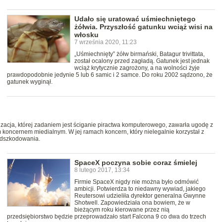
Udało się uratować uśmiechniętego
żółwia. Przyszłość gatunku wciąż wisi na
włosku
7 września 2020, 11:23
„Uśmiechnięty” żółw birmański, Batagur trivittata,
został ocalony przed zagładą. Gatunek jest jednak
wciąż krytycznie zagrożony, a na wolności żyje
prawdopodobnie jedynie 5 lub 6 samic i 2 samce. Do roku 2002 sądzono, że
gatunek wyginął.
zacja, której zadaniem jest ściganie piractwa komputerowego, zawarła ugodę z
ncernem miedialnym. W jej ramach koncern, który nielegalnie korzystał z
odszkodowania.
SpaceX poczyna sobie coraz śmielej
8 lutego 2017, 13:34
Firmie SpaceX nigdy nie można było odmówić
ambicji. Potwierdza to niedawny wywiad, jakiego
Reutersowi udzieliła dyrektor generalna Gwynne
Shotwell. Zapowiedziała ona bowiem, że w
bieżącym roku kierowane przez nią
przedsiębiorstwo będzie przeprowadzało start Falcona 9 co dwa do trzech