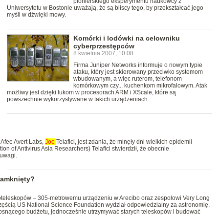
pionierskiego eksperymentu naukowcy z
Uniwersytetu w Bostonie uważają, że są bliscy tego, by przekształcać jego
myśli w dźwięki mowy.
Komórki i lodówki na celowniku
cyberprzestępców
8 kwietnia 2007, 10:08
Firma Juniper Networks informuje o nowym typie
ataku, który jest skierowany przeciwko systemom
wbudowanym, a więc ruterom, telefonom
komórkowym czy... kuchenkom mikrofalowym. Atak
możliwy jest dzięki lukom w procesorach ARM i XScale, które są
powszechnie wykorzystywane w takich urządzeniach.
cAfee Avert Labs,
Joe
Telafici, jest zdania, że minęły dni wielkich epidemii
on of Antivirus Asia Researchers) Telafici stwierdził, że obecnie
 uwagi.
zamknięty?
oteleskopów – 305-metrowemu urządzeniu w Arecibo oraz zespołowi Very Long
częścią US National Science Foundation wydział odpowiedzialny za astronomię,
 rosnącego budżetu, jednocześnie utrzymywać starych teleskopów i budować