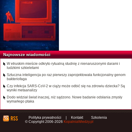
Najnowsze wiadomości
W etruskim mieście odkryto rytualną studnię z nienaruszonymi darami i
ludzkimi szkieletami
Sztuczna inteligencja po raz pierwszy zaprojektowała funkcjonalny genom
bakteriofaga
Czy infekcja SARS-CoV-2 w ciąży może odbić się na zdrowiu dziecka? Są
wyniki metaanalizy
Dodo widział świat inaczej, niż sądzono. Nowe badanie odsłania zmysły
wymarłego ptaka
Polityka prywatności
|
Kontakt
Szkolenia
© Copyright 2006-2026
KopalniaWiedzy.pl