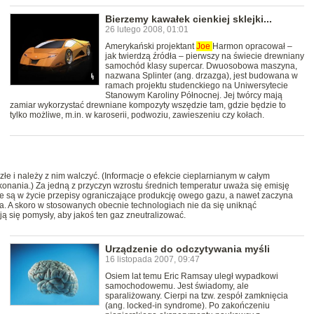
Bierzemy kawałek cienkiej sklejki...
26 lutego 2008, 01:01
Amerykański projektant
Joe
Harmon opracował –
jak twierdzą źródła – pierwszy na świecie drewniany
samochód klasy supercar. Dwuosobowa maszyna,
nazwana Splinter (ang. drzazga), jest budowana w
ramach projektu studenckiego na Uniwersytecie
Stanowym Karoliny Północnej. Jej twórcy mają
zamiar wykorzystać drewniane kompozyty wszędzie tam, gdzie będzie to
tylko możliwe, m.in. w karoserii, podwoziu, zawieszeniu czy kołach.
złe i należy z nim walczyć. (Informacje o efekcie cieplarnianym w całym
konania.) Za jedną z przyczyn wzrostu średnich temperatur uważa się emisję
 są w życie przepisy ograniczające produkcję owego gazu, a nawet zaczyna
a. A skoro w stosowanych obecnie technologiach nie da się uniknąć
 się pomysły, aby jakoś ten gaz zneutralizować.
Urządzenie do odczytywania myśli
16 listopada 2007, 09:47
Osiem lat temu Eric Ramsay uległ wypadkowi
samochodowemu. Jest świadomy, ale
sparaliżowany. Cierpi na tzw. zespół zamknięcia
(ang. locked-in syndrome). Po zakończeniu