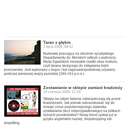
Taran z głębin
2 lipca 2008, 08:52
Nurkowie pracujący na zlecenie sycylijskiego
Departamentu ds. Morskich odkryli u wybrzeży
Wysp Egadzkich niezwykle rzadki okaz rostrum,
czyli tarana służącego do zatapiania łodzi
przeciwnika. Jest wykonany z brązu i był najprawdopodobniej używany
podczas pierwszej wojny punickiej (264-241 p.n.e.).
Zostawianie w sklepie zamiast kradzieży
19 czerwca 2008, 12:29
Sklepy na całym świecie zabezpieczają się przed
kradzieżami. Jak jednak ustosunkować się do
innego coraz popularniejszego zjawiska:
zostawiania (lecz nieprzypadkowego) na półkach
różnych przedmiotów? Nowy trend zyskał już w
języku angielskim nazwę: shopdropping lub
droplifting.