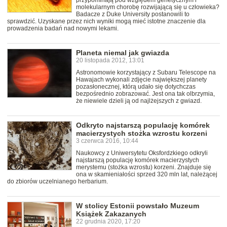
przypominają pod względem genetycznym i
molekularnym chorobę rozwijającą się u człowieka?
Badacze z Duke University postanowili to
sprawdzić. Uzyskane przez nich wyniki mogą mieć istotne znaczenie dla
prowadzenia badań nad nowymi lekami.
Planeta niemal jak gwiazda
20 listopada 2012, 13:01
Astronomowie korzystający z Subaru Telescope na
Hawajach wykonali zdjęcie największej planety
pozasłonecznej, którą udało się dotychczas
bezpośrednio zobrazować. Jest ona tak olbrzymia,
że niewiele dzieli ją od najlżejszych z gwiazd.
Odkryto najstarszą populację komórek
macierzystych stożka wzrostu korzeni
3 czerwca 2016, 10:44
Naukowcy z Uniwersytetu Oksfordzkiego odkryli
najstarszą populację komórek macierzystych
merystemu (stożka wzrostu) korzeni. Znajduje się
ona w skamieniałości sprzed 320 mln lat, należącej
do zbiorów uczelnianego herbarium.
W stolicy Estonii powstało Muzeum
Książek Zakazanych
22 grudnia 2020, 17:20