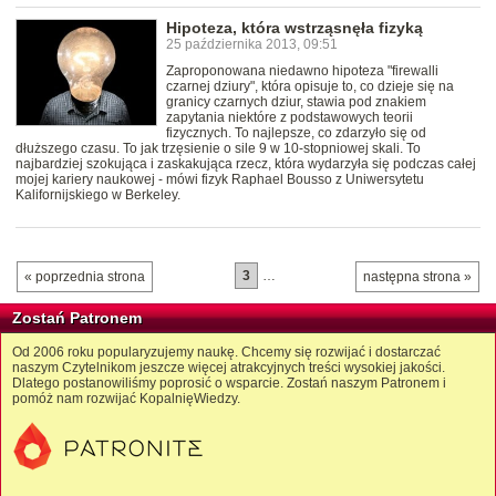
Hipoteza, która wstrząsnęła fizyką
25 października 2013, 09:51
Zaproponowana niedawno hipoteza "firewalli
czarnej dziury", która opisuje to, co dzieje się na
granicy czarnych dziur, stawia pod znakiem
zapytania niektóre z podstawowych teorii
fizycznych. To najlepsze, co zdarzyło się od
dłuższego czasu. To jak trzęsienie o sile 9 w 10-stopniowej skali. To
najbardziej szokująca i zaskakująca rzecz, która wydarzyła się podczas całej
mojej kariery naukowej - mówi fizyk Raphael Bousso z Uniwersytetu
Kalifornijskiego w Berkeley.
3
…
« poprzednia strona
następna strona »
Zostań Patronem
Od 2006 roku popularyzujemy naukę. Chcemy się rozwijać i dostarczać
naszym Czytelnikom jeszcze więcej atrakcyjnych treści wysokiej jakości.
Dlatego postanowiliśmy poprosić o wsparcie. Zostań naszym Patronem i
pomóż nam rozwijać KopalnięWiedzy.