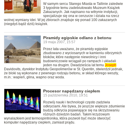
W samym sercu Starego Miasta w Tallinie zaledwie
3 tygodnie temu zadebiutowało Muzeum Książek
Zakazanych. Jak napisano na witrynie instytucji,
specjalizuje się ona w cenzurze i działa na rzecz
wolnej wymiany idei. W jej zbiorach znajduje się ponad 100 zakazanych
(niegdyś bądź dziś) książek.
Piramidy egipskie odlano z betonu
19 maja 2007, 15:57
Przez lata uważano, że piramidy egipskie
zbudowano z wyciosanych w kamieniu olbrzymich
bloków, które następnie niewolnicy i inni
budowniczowie wciągali po rampach i układali
jeden na drugim. Dwadzieścia lat temu
Joseph
Davidovits, dyrektor Instytutu Geopolimerów w St. Quentin, stwierdził jednak,
że bloki są wykonane z pewnego rodzaju betonu, w skład którego weszły,
m.in.: wapień, glina, wapno oraz woda.
Procesor napędzany ciepłem
15 października 2010, 19:51
Rozwój nauki i technologii często zadziwia
odkryciami. Ale bywa, że jeszcze większe zdumienie
budzą odkrycia pojawiające się na skrzyżowaniu
różnych dziedzin badań. Takim krzyżowym
wynalazkiem jest termospintronika, która pozwoli być może stworzyć
komputer napędzany ciepłem, zamiast prądu.