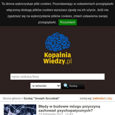
Ta strona wykorzystuje pliki cookies. Pozostawiając w ustawieniach przeglądarki
włączoną obsługę plików cookies wyrażasz zgodę na ich użycie. Jeśli nie
zgadzasz się na wykorzystanie plików cookies, zmień ustawienia swojej
przeglądarki.
Rozumiem
Strona główna
>
Szukaj "Joseph Szczebak"
sortuj wg:
trafności
|
daty
Błędy w budowie mózgu przyczyną
zachowań psychopatycznych?
23 listopada 2011, 12:43