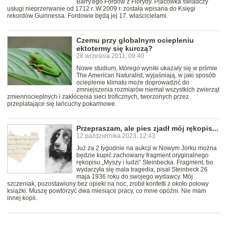
Barry'ego Fordów z Florydy. Placówka świadczy
usługi nieprzerwanie od 1712 r. W 2009 r. została wpisana do Księgi
rekordów Guinnessa. Fordowie będą jej 17. właścicielami.
Czemu przy globalnym ociepleniu
ektotermy się kurczą?
28 września 2011, 09:40
Nowe studium, którego wyniki ukazały się w piśmie
The American Naturalist, wyjaśniają, w jaki sposób
ocieplenie klimatu może doprowadzić do
zmniejszenia rozmiarów niemal wszystkich zwierząt
zmiennocieplnych i zakłócenia sieci troficznych, tworzonych przez
przeplatające się łańcuchy pokarmowe.
Przepraszam, ale pies zjadł mój rękopis...
12 października 2023, 12:43
Już za 2 tygodnie na aukcji w Nowym Jorku można
będzie kupić zachowany fragment oryginalnego
rękopisu „Myszy i ludzi” Steinbecka. Fragment, bo
wydarzyła się mała tragedia, pisał Steinbeck 26
maja 1936 roku do swojego wydawcy. Mój
szczeniak, pozostawiony bez opieki na noc, zrobił konfetti z około połowy
książki. Muszę powtórzyć dwa miesiące pracy, co mnie opóźni. Nie mam
innej kopii.