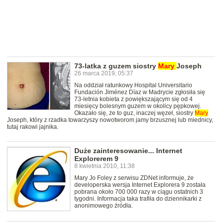
73-latka z guzem siostry
Mary
Joseph
26 marca 2019, 05:37
Na oddział ratunkowy Hospital Universitario
Fundación Jiménez Díaz w Madrycie zgłosiła się
73-letnia kobieta z powiększającym się od 4
miesięcy bolesnym guzem w okolicy pępkowej.
Okazało się, że to guz, inaczej węzeł, siostry
Mary
Joseph, który z rzadka towarzyszy nowotworom jamy brzusznej lub miednicy,
tutaj rakowi jajnika.
Duże zainteresowanie... Internet
Explorerem 9
8 kwietnia 2010, 11:38
Mary Jo Foley z serwisu ZDNet informuje, że
developerska wersja Internet Explorera 9 została
pobrana około 700 000 razy w ciągu ostatnich 3
tygodni. Informacja taka trafiła do dziennikarki z
anonimowego źródła.