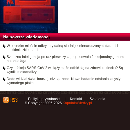
Najnowsze wiadomości
W etruskim mieście odkryto rytualną studnię z nienaruszonymi darami i
ludzkimi szkieletami
Sztuczna inteligencja po raz pierwszy zaprojektowała funkcjonalny genom
bakteriofaga
Czy infekcja SARS-CoV-2 w ciąży może odbić się na zdrowiu dziecka? Są
wyniki metaanalizy
Dodo widział świat inaczej, niż sądzono. Nowe badanie odsłania zmysły
wymarłego ptaka
Polityka prywatności
|
Kontakt
Szkolenia
© Copyright 2006-2026
KopalniaWiedzy.pl