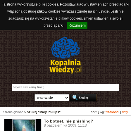
Ta strona wykorzystuje pliki cookies. Pozostawiając w ustawieniach przeglądarki
włączoną obsługę plików cookies wyrażasz zgodę na ich użycie. Jeśli nie
zgadzasz się na wykorzystanie plików cookies, zmień ustawienia swojej
przeglądarki.
Rozumiem
Strona główna
>
Szukaj "Mary Phillips"
sortuj wg:
trafności
|
daty
To botnet, nie phishing?
8 października 2009, 11:13