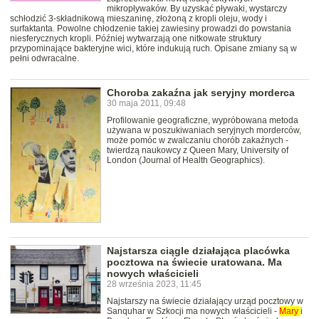
mikropływaków. By uzyskać pływaki, wystarczy
schłodzić 3-składnikową mieszaninę, złożoną z kropli oleju, wody i
surfaktanta. Powolne chłodzenie takiej zawiesiny prowadzi do powstania
niesferycznych kropli. Później wytwarzają one nitkowate struktury
przypominające bakteryjne wici, które indukują ruch. Opisane zmiany są w
pełni odwracalne.
Choroba zakaźna jak seryjny morderca
30 maja 2011, 09:48
Profilowanie geograficzne, wypróbowana metoda
używana w poszukiwaniach seryjnych morderców,
może pomóc w zwalczaniu chorób zakaźnych -
twierdzą naukowcy z Queen Mary, University of
London (Journal of Health Geographics).
Najstarsza ciągle działająca placówka
pocztowa na świecie uratowana. Ma
nowych właścicieli
28 września 2023, 11:45
Najstarszy na świecie działający urząd pocztowy w
Sanquhar w Szkocji ma nowych właścicieli -
Mary
i