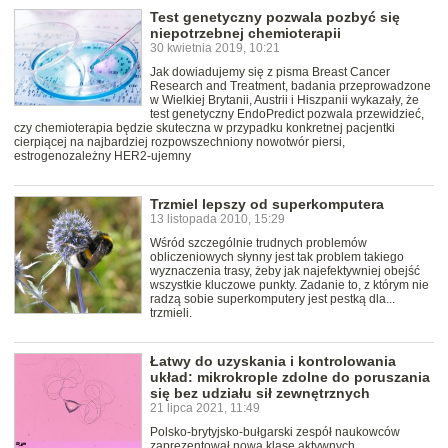
Test genetyczny pozwala pozbyć się
niepotrzebnej chemioterapii
30 kwietnia 2019, 10:21
Jak dowiadujemy się z pisma Breast Cancer
Research and Treatment, badania przeprowadzone
w Wielkiej Brytanii, Austrii i Hiszpanii wykazały, że
test genetyczny EndoPredict pozwala przewidzieć,
czy chemioterapia będzie skuteczna w przypadku konkretnej pacjentki
cierpiącej na najbardziej rozpowszechniony nowotwór piersi,
estrogenozależny HER2-ujemny
Trzmiel lepszy od superkomputera
13 listopada 2010, 15:29
Wśród szczególnie trudnych problemów
obliczeniowych słynny jest tak problem takiego
wyznaczenia trasy, żeby jak najefektywniej obejść
wszystkie kluczowe punkty. Zadanie to, z którym nie
radzą sobie superkomputery jest pestką dla...
trzmieli.
Łatwy do uzyskania i kontrolowania
układ: mikrokrople zdolne do poruszania
się bez udziału sił zewnętrznych
21 lipca 2021, 11:49
Polsko-brytyjsko-bułgarski zespół naukowców
zaprezentował nową klasę aktywnych