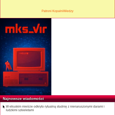
Patroni KopalniWiedzy
Najnowsze wiadomości
W etruskim mieście odkryto rytualną studnię z nienaruszonymi darami i
ludzkimi szkieletami