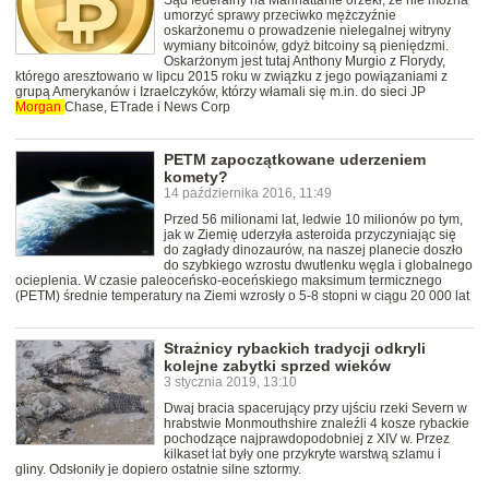
Sąd federalny na Manhattanie orzekł, że nie można
umorzyć sprawy przeciwko mężczyźnie
oskarżonemu o prowadzenie nielegalnej witryny
wymiany bitcoinów, gdyż bitcoiny są pieniędzmi.
Oskarżonym jest tutaj Anthony Murgio z Florydy,
którego aresztowano w lipcu 2015 roku w związku z jego powiązaniami z
grupą Amerykanów i Izraelczyków, którzy włamali się m.in. do sieci JP
Morgan
Chase, ETrade i News Corp
PETM zapoczątkowane uderzeniem
komety?
14 października 2016, 11:49
Przed 56 milionami lat, ledwie 10 milionów po tym,
jak w Ziemię uderzyła asteroida przyczyniając się
do zagłady dinozaurów, na naszej planecie doszło
do szybkiego wzrostu dwutlenku węgla i globalnego
ocieplenia. W czasie paleoceńsko-eoceńskiego maksimum termicznego
(PETM) średnie temperatury na Ziemi wzrosły o 5-8 stopni w ciągu 20 000 lat
Strażnicy rybackich tradycji odkryli
kolejne zabytki sprzed wieków
3 stycznia 2019, 13:10
Dwaj bracia spacerujący przy ujściu rzeki Severn w
hrabstwie Monmouthshire znaleźli 4 kosze rybackie
pochodzące najprawdopodobniej z XIV w. Przez
kilkaset lat były one przykryte warstwą szlamu i
gliny. Odsłoniły je dopiero ostatnie silne sztormy.