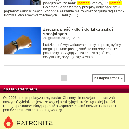
podejrzewa, że banki
Morgan
Stanley, JP
Morgan
i
Goldman Sachs złamały przepisy dotyczące rynku
papierów wartościowych. Podobne wrażenie ma również oficjalny regulator -
Komisja Papierów Wartościowych i Giełd (SEC)
Zręczna pięść - dłoń do kilku zadań
specjalnych
20 grudnia 2012, 12:16
Ludzka dłoń wyewoluowała nie tylko po to, byśmy
mogli sprawnie posługiwać się narzędziami. Jej
parametry sprzyjają zaciskaniu w pięść, co,
oczywiście, przydaje się w walce.
1
…
następna strona »
Zostań Patronem
Od 2006 roku popularyzujemy naukę. Chcemy się rozwijać i dostarczać
naszym Czytelnikom jeszcze więcej atrakcyjnych treści wysokiej jakości.
Dlatego postanowiliśmy poprosić o wsparcie. Zostań naszym Patronem i
pomóż nam rozwijać KopalnięWiedzy.