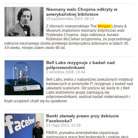
Nieznany walc Chopina odkryty w
amerykańskiej bibliotece
29 października 2024, 08:14
Z zbiorach nowojorskiego The
Morgan
Library &
Museum znaleziono nieznany dotychczas walc
Fryderyka Chopina. Jego odkrywca, kurator
Robinson McClellan przypomina, że poprzedniego
odkrycia nieznanego dzieła polskiego kompozytora dokonano w latach 30.
XX wieku, minęło zatem około 90 lat.
Bell Labs rezygnuje z badań nad
półprzewodnikami
1 września 2008, 10:44
Bell Labs, jedna z najbardziej zasłużonych instytucji
badawczych w przemyśle IT, rezygnuje z badań nad
układami scalonymi. Od sześciu lat, kiedy to z Bell
Labs wydzielono grupę zajmującą się
półprzewodnikami, wydział badań materiałowych i
fizyki urządzeń chylił się ku upadkowi.
Banki złamały prawo przy debiucie
Facebooka?
23 maja 2012, 15:28
FINRA, prywatna amerykańska organizacja
nadzorująca pracę firm brokerskich i rynków akcji,