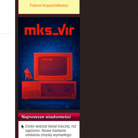
Patroni KopalniWiedzy
Najnowsze wiadomości
Dodo widział świat inaczej, niż
sądzono. Nowe badanie
odsłania zmysły wymarłego