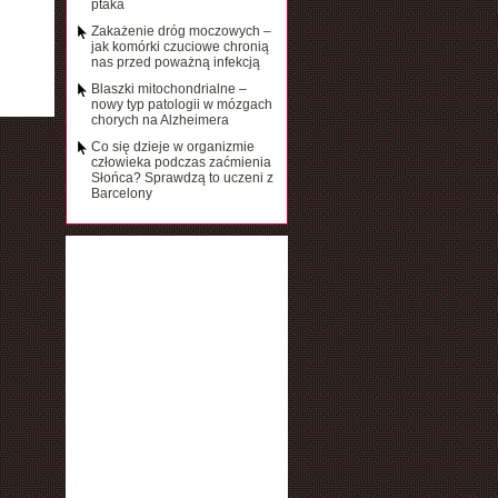
ptaka
Zakażenie dróg moczowych –
jak komórki czuciowe chronią
nas przed poważną infekcją
Blaszki mitochondrialne –
nowy typ patologii w mózgach
chorych na Alzheimera
Co się dzieje w organizmie
człowieka podczas zaćmienia
Słońca? Sprawdzą to uczeni z
Barcelony