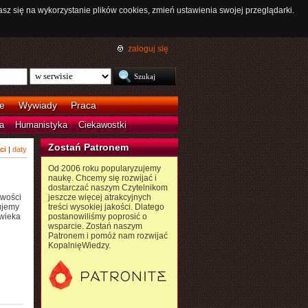
asz się na wykorzystanie plików cookies, zmień ustawienia swojej przeglądarki.
zaloguj się
e
Wywiady
Praca
a
Humanistyka
Ciekawostki
Zostań Patronem
ci
|
daty
Od 2006 roku popularyzujemy
naukę. Chcemy się rozwijać i
dostarczać naszym Czytelnikom
iwości
jeszcze więcej atrakcyjnych
ujemy
treści wysokiej jakości. Dlatego
owieka
postanowiliśmy poprosić o
wsparcie. Zostań naszym
Patronem i pomóż nam rozwijać
KopalnięWiedzy.