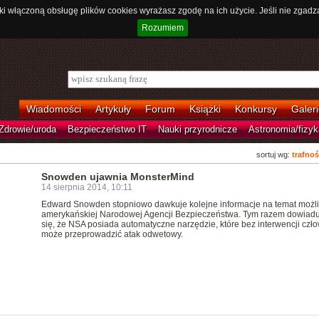
ki włączoną obsługę plików cookies wyrażasz zgodę na ich użycie. Jeśli nie zgadz
Rozumiem
Wiadomości
Artykuły
Forum
Książki
Konkursy
Galeri
Zdrowie/uroda
Bezpieczeństwo IT
Nauki przyrodnicze
Astronomia/fizyk
sortuj wg:
trafnoś
Snowden ujawnia MonsterMind
14 sierpnia 2014, 10:11
Edward Snowden stopniowo dawkuje kolejne informacje na temat możl
amerykańskiej Narodowej Agencji Bezpieczeństwa. Tym razem dowiad
się, że NSA posiada automatyczne narzędzie, które bez interwencji czł
może przeprowadzić atak odwetowy.