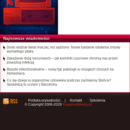
Najnowsze wiadomości
Dodo widział świat inaczej, niż sądzono. Nowe badanie odsłania zmysły
wymarłego ptaka
Zakażenie dróg moczowych – jak komórki czuciowe chronią nas przed
poważną infekcją
Blaszki mitochondrialne – nowy typ patologii w mózgach chorych na
Alzheimera
Co się dzieje w organizmie człowieka podczas zaćmienia Słońca?
Sprawdzą to uczeni z Barcelony
Polityka prywatności
|
Kontakt
Szkolenia
© Copyright 2006-2026
KopalniaWiedzy.pl