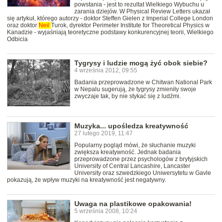
powstania - jest to rezultat Wielkiego Wybuchu u
zarania dziejów. W Physical Review Letters ukazał
się artykuł, którego autorzy - doktor Steffen Gielen z Imperial College London
oraz doktor
Neil
Turok, dyrektor Perimeter Institute for Theoretical Physics w
Kanadzie - wyjaśniają teoretyczne podstawy konkurencyjnej teorii, Wielkiego
Odbicia
Tygrysy i ludzie mogą żyć obok siebie?
4 września 2012, 09:55
Badania przeprowadzone w Chitwan National Park
w Nepalu sugerują, że tygrysy zmieniły swoje
zwyczaje tak, by nie stykać się z ludźmi.
Muzyka... upośledza kreatywność
27 lutego 2019, 11:47
Popularny pogląd mówi, że słuchanie muzyki
zwiększa kreatywność. Jednak badania
przeprowadzone przez psychologów z brytyjskich
University of Central Lancashire, Lancaster
University oraz szwedzkiego Uniwersytetu w Gavle
pokazują, że wpływ muzyki na kreatywność jest negatywny.
Uwaga na plastikowe opakowania!
5 września 2008, 10:24