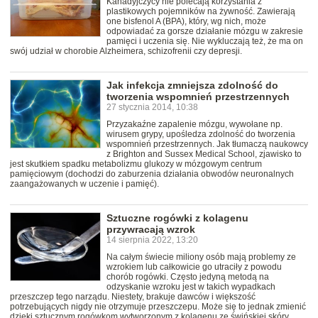
Kanadyjczycy nie polecają korzystania z
plastikowych pojemników na żywność. Zawierają
one bisfenol A (BPA), który, wg nich, może
odpowiadać za gorsze działanie mózgu w zakresie
pamięci i uczenia się. Nie wykluczają też, że ma on
swój udział w chorobie Alzheimera, schizofrenii czy depresji.
Jak infekcja zmniejsza zdolność do
tworzenia wspomnień przestrzennych
27 stycznia 2014, 10:38
Przyzakaźne zapalenie mózgu, wywołane np.
wirusem grypy, upośledza zdolność do tworzenia
wspomnień przestrzennych. Jak tłumaczą naukowcy
z Brighton and Sussex Medical School, zjawisko to
jest skutkiem spadku metabolizmu glukozy w mózgowym centrum
pamięciowym (dochodzi do zaburzenia działania obwodów neuronalnych
zaangażowanych w uczenie i pamięć).
Sztuczne rogówki z kolagenu
przywracają wzrok
14 sierpnia 2022, 13:20
Na całym świecie miliony osób mają problemy ze
wzrokiem lub całkowicie go utraciły z powodu
chorób rogówki. Często jedyną metodą na
odzyskanie wzroku jest w takich wypadkach
przeszczep tego narządu. Niestety, brakuje dawców i większość
potrzebujących nigdy nie otrzymuje przeszczepu. Może się to jednak zmienić
dzięki sztucznym rogówkom wytworzonym z kolagenu ze świńskiej skóry.