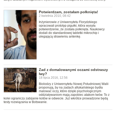
Potwierdzam, zostałam połknięta!
2 kwietnia 2010, 08:42
Inżynierowie z Uniwersytetu Florydzkiego
opracowali prototyp pigułki, która wysyła
potwierdzenie, że została połknięta. Naukowcy
dodali do standardowej tabletki mikrochip i
ulegającą strawieniu antenkę.
Zad z domalowanymi oczami odstraszy
lwy?
18 lipca 2016, 12:56
Biolodzy z Uniwersytetu Nowej Południowej Walii
proponują, by na zadach afrykańskiego bydła
malować oczy, które dzięki psychologicznym
oddziaływaniom mają zapobiec atakom lwów. To z
kolei ograniczy zabijanie kotów w odwecie. Już wkrótce prowadzone będą
testy rozwiązania w Botswanie.