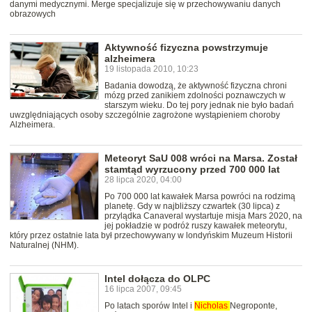
danymi medycznymi. Merge specjalizuje się w przechowywaniu danych
obrazowych
Aktywność fizyczna powstrzymuje
alzheimera
19 listopada 2010, 10:23
Badania dowodzą, że aktywność fizyczna chroni
mózg przed zanikiem zdolności poznawczych w
starszym wieku. Do tej pory jednak nie było badań
uwzględniających osoby szczególnie zagrożone wystąpieniem choroby
Alzheimera.
Meteoryt SaU 008 wróci na Marsa. Został
stamtąd wyrzucony przed 700 000 lat
28 lipca 2020, 04:00
Po 700 000 lat kawałek Marsa powróci na rodzimą
planetę. Gdy w najbliższy czwartek (30 lipca) z
przylądka Canaveral wystartuje misja Mars 2020, na
jej pokładzie w podróż ruszy kawałek meteorytu,
który przez ostatnie lata był przechowywany w londyńskim Muzeum Historii
Naturalnej (NHM).
Intel dołącza do OLPC
16 lipca 2007, 09:45
Po latach sporów Intel i
Nicholas
Negroponte,