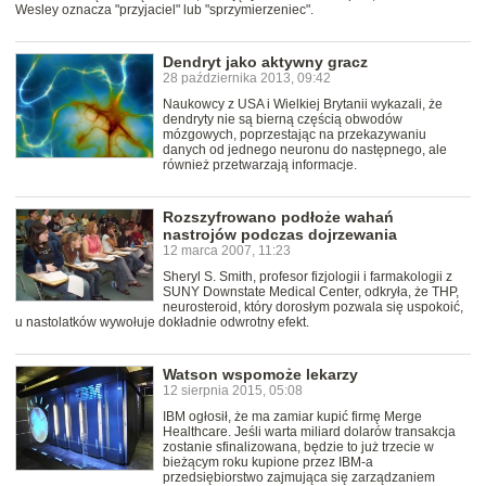
Wesley oznacza "przyjaciel" lub "sprzymierzeniec".
Dendryt jako aktywny gracz
28 października 2013, 09:42
Naukowcy z USA i Wielkiej Brytanii wykazali, że
dendryty nie są bierną częścią obwodów
mózgowych, poprzestając na przekazywaniu
danych od jednego neuronu do następnego, ale
również przetwarzają informacje.
Rozszyfrowano podłoże wahań
nastrojów podczas dojrzewania
12 marca 2007, 11:23
Sheryl S. Smith, profesor fizjologii i farmakologii z
SUNY Downstate Medical Center, odkryła, że THP,
neurosteroid, który dorosłym pozwala się uspokoić,
u nastolatków wywołuje dokładnie odwrotny efekt.
Watson wspomoże lekarzy
12 sierpnia 2015, 05:08
IBM ogłosił, że ma zamiar kupić firmę Merge
Healthcare. Jeśli warta miliard dolarów transakcja
zostanie sfinalizowana, będzie to już trzecie w
bieżącym roku kupione przez IBM-a
przedsiębiorstwo zajmująca się zarządzaniem