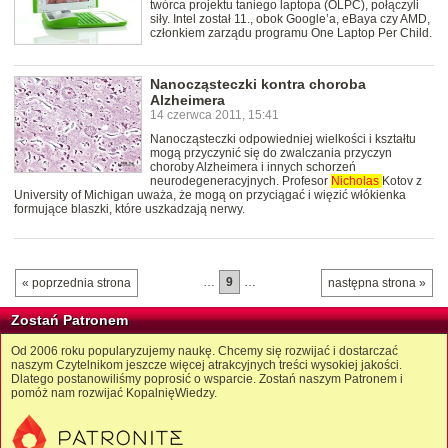
twórca projektu taniego laptopa (OLPC), połączyli
siły. Intel został 11., obok Google’a, eBaya czy AMD,
członkiem zarządu programu One Laptop Per Child.
Nanocząsteczki kontra choroba
Alzheimera
14 czerwca 2011, 15:41
Nanocząsteczki odpowiedniej wielkości i kształtu
mogą przyczynić się do zwalczania przyczyn
choroby Alzheimera i innych schorzeń
neurodegeneracyjnych. Profesor
Nicholas
Kotov z
University of Michigan uważa, że mogą on przyciągać i więzić włókienka
formujące blaszki, które uszkadzają nerwy.
…
9
…
« poprzednia strona
następna strona »
Zostań Patronem
Od 2006 roku popularyzujemy naukę. Chcemy się rozwijać i dostarczać
naszym Czytelnikom jeszcze więcej atrakcyjnych treści wysokiej jakości.
Dlatego postanowiliśmy poprosić o wsparcie. Zostań naszym Patronem i
pomóż nam rozwijać KopalnięWiedzy.