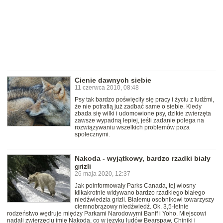
Cienie dawnych siebie
11 czerwca 2010, 08:48
Psy tak bardzo poświęciły się pracy i życiu z ludźmi,
że nie potrafią już zadbać same o siebie. Kiedy
zbada się wilki i udomowione psy, dzikie zwierzęta
zawsze wypadną lepiej, jeśli zadanie polega na
rozwiązywaniu wszelkich problemów poza
społecznymi.
Nakoda - wyjątkowy, bardzo rzadki biały
grizli
26 maja 2020, 12:37
Jak poinformowały Parks Canada, tej wiosny
kilkakrotnie widywano bardzo rzadkiego białego
niedźwiedzia grizli. Białemu osobnikowi towarzyszy
ciemnobrązowy niedźwiedź. Ok. 3,5-letnie
rodzeństwo wędruje między Parkami Narodowymi Banff i Yoho. Miejscowi
nadali zwierzęciu imię Nakoda, co w języku ludów Bearspaw, Chiniki i