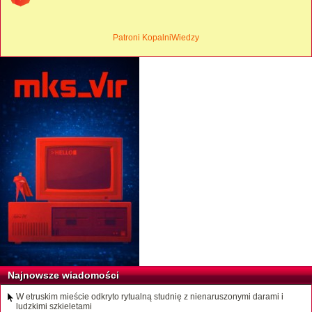
Patroni KopalniWiedzy
Najnowsze wiadomości
W etruskim mieście odkryto rytualną studnię z nienaruszonymi darami i
ludzkimi szkieletami