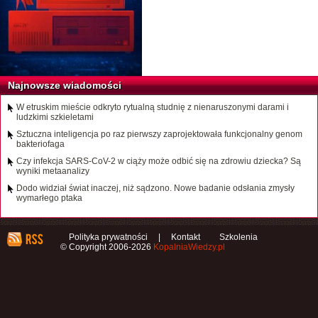
Najnowsze wiadomości
W etruskim mieście odkryto rytualną studnię z nienaruszonymi darami i
ludzkimi szkieletami
Sztuczna inteligencja po raz pierwszy zaprojektowała funkcjonalny genom
bakteriofaga
Czy infekcja SARS-CoV-2 w ciąży może odbić się na zdrowiu dziecka? Są
wyniki metaanalizy
Dodo widział świat inaczej, niż sądzono. Nowe badanie odsłania zmysły
wymarłego ptaka
Polityka prywatności
|
Kontakt
Szkolenia
© Copyright 2006-2026
KopalniaWiedzy.pl